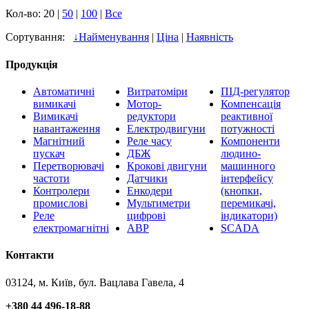
Кол-во: 20 |
50
|
100
|
Все
Сортування:
↓
Найменування
|
Ціна
|
Наявність
Продукція
Автоматичні
Витратоміри
ПІД-регулятор
вимикачі
Мотор-
Компенсація
Вимикачі
редуктори
реактивної
навантаження
Електродвигуни
потужності
Магнітний
Реле часу
Компоненти
пускач
ДБЖ
людино-
Перетворювачі
Крокові двигуни
машинного
частоти
Датчики
інтерфейсу
Контролери
Енкодери
(кнопки,
промислові
Мультиметри
перемикачі,
Реле
цифрові
індикатори)
електромагнітні
АВР
SCADA
Контакти
03124, м. Київ, бул. Вацлава Гавела, 4
+380 44 496-18-88