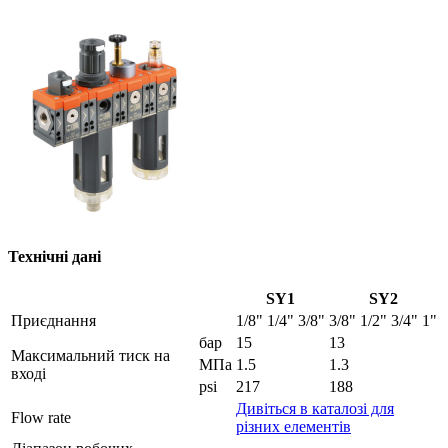
Технічні дані
SY1
SY2
Приєднання
1/8"
1/4"
3/8"
3/8"
1/2"
3/4"
1"
бар
15
13
Максимальний тиск на
МПа
1.5
1.3
вході
psi
217
188
Дивіться в каталозі для
Flow rate
різних елементів