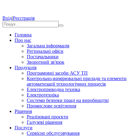
Вхід
|
Реєстрація
Головна
Про нас
Загальна інформація
Регіональні офіси
Постачальники
Зворотний зв'язок
Продукція
Програмовні засоби АСУ ТП
Контрольно-вимірювальні прилади та елементи
автоматизації технологічних процесів
Електроприводна техніка
Електротехніка
Системи безпеки праці на виробництві
Промислове освітлення
Рішення
Реалізовані проєкти
Галузеві рішення
Послуги
Сервісне обслуговування