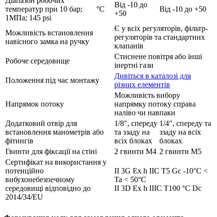
Діапазон робочих
Від -10 до
температур при 10 бар;
°C
Від -10 до +50
+50
1МПа; 145 psi
Є у всіх регуляторів, фільтр-
Можливість встановлення
регуляторів та стандартних
навісного замка на ручку
клапанів
Стиснене повітря або інші
Робоче середовище
інертні гази
Дивіться в каталозі для
Положення під час монтажу
різних елементів
Можливість вибору
Напрямок потоку
напрямку потоку справа
наліво чи навпаки
Додатковий отвір для
1/8", спереду
1/4", спереду та
встановлення манометрів або
та ззаду на
ззаду на всіх
фітингів
всіх блоках
блоках
Гвинти для фіксації на стіні
2 гвинти М4
2 гвинти М5
Сертифікат на використання у
потенційно
II 3G Ex h IIC T5 Gc -10°C <
вибухонебезпечному
Ta < 50°C
середовищі відповідно до
II 3D Ex h IIIC T100 °C Dc
2014/34/EU