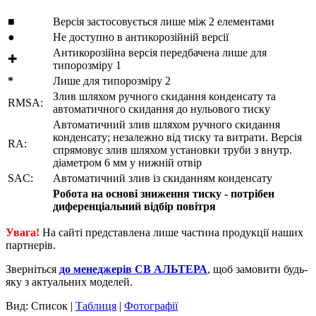
■
Версія застосовується лише між 2 елементами
●
Не доступно в антикорозійній версії
Антикорозійна версія передбачена лише для
✚
типорозміру 1
*
Лише для типорозміру 2
Злив шляхом ручного скидання конденсату та
RMSA:
автоматичного скидання до нульового тиску
Автоматичний злив шляхом ручного скидання
конденсату; незалежно від тиску та витрати. Версія
RA:
спрямовує злив шляхом установки труби з внутр.
діаметром 6 мм у нижній отвір
SAC:
Автоматичний злив із скиданням конденсату
Робота на основі зниження тиску - потрібен
диференціальний відбір повітря
Увага!
На сайті представлена лише частина продукції наших
партнерів.
Зверніться
до менеджерів СВ АЛЬТЕРА
, щоб замовити будь-
яку з актуальних моделей.
Вид: Список |
Таблиця
|
Фотографії