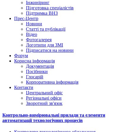
Інжиніринг
Підготовка спеціалістів
Підтримка ВНЗ
Прес-Центр
Новини
Статті та публікації
Відео
Фотогалерея
Логотипи для ЗМІ
Підписатися на новини
Форум
Корисна інформація
Документація
Посібники
Глосарій
Корпоративна інформація
Контакти
Центральний офіс
Регіональні офіси
Зворотний зв'язок
Контрольно-вимірювальні прилади та елементи
автоматизації технологічних процесів
Контролери технологічного обладнання