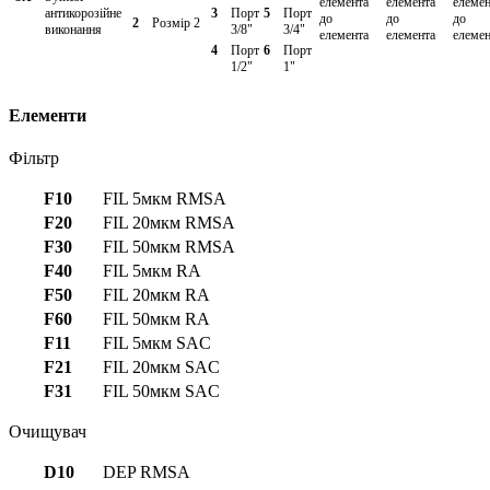
елемента
елемента
елемен
антикорозійне
3
Порт
5
Порт
до
до
до
2
Розмір 2
виконання
3/8"
3/4"
елемента
елемента
елемен
4
Порт
6
Порт
1/2"
1"
Елементи
Фільтр
F10
FIL 5мкм RMSA
F20
FIL 20мкм RMSA
F30
FIL 50мкм RMSA
F40
FIL 5мкм RA
F50
FIL 20мкм RA
F60
FIL 50мкм RA
F11
FIL 5мкм SAC
F21
FIL 20мкм SAC
F31
FIL 50мкм SAC
Очищувач
D10
DEP RMSA