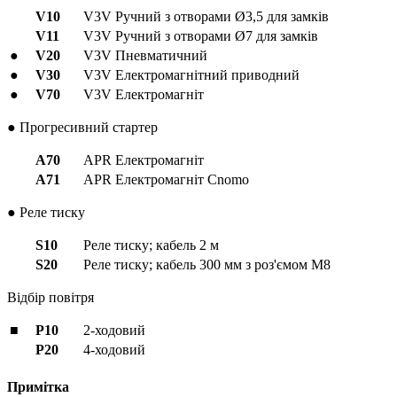
V10
V3V Ручний з отворами Ø3,5 для замків
V11
V3V Ручний з отворами Ø7 для замків
●
V20
V3V Пневматичний
●
V30
V3V Електромагнітний приводний
●
V70
V3V Електромагніт
● Прогресивний стартер
A70
APR Eлектромагніт
A71
APR Електромагніт Cnomo
● Реле тиску
S10
Реле тиску; кабель 2 м
S20
Реле тиску; кабель 300 мм з роз'ємом M8
Відбір повітря
■
P10
2-ходовий
P20
4-ходовий
Примітка