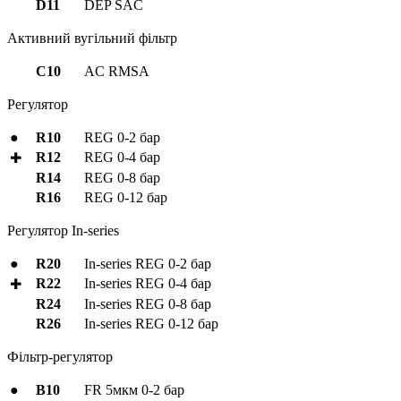
D11
DEP SAC
Активний вугільний фільтр
C10
AC RMSA
Регулятор
●
R10
REG 0-2 бар
R12
REG 0-4 бар
✚
R14
REG 0-8 бар
R16
REG 0-12 бар
Регулятор In-series
●
R20
In-series REG 0-2 бар
R22
In-series REG 0-4 бар
✚
R24
In-series REG 0-8 бар
R26
In-series REG 0-12 бар
Фільтр-регулятор
●
B10
FR 5мкм 0-2 бар