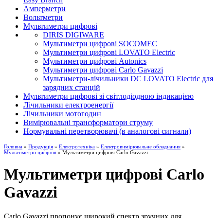
Амперметри
Вольтметри
Мультиметри цифрові
DIRIS DIGIWARE
Мультиметри цифрові SOCOMEC
Мультиметри цифрові LOVATO Electric
Мультиметри цифрові Autonics
Мультиметри цифрові Carlo Gavazzi
Мультиметри-лічильники DC LOVATO Electric для
зарядних станцій
Мультиметри цифрові зі світлодіодною індикацією
Лічильники електроенергії
Лічильники мотогодин
Вимірювальні трансформатори струму
Нормувальні перетворювачі (в аналогові сигнали)
Головна
»
Продукція
»
Електротехніка
»
Електровимірювальне обладнання
»
Мультиметри цифрові
» Мультиметри цифрові Carlo Gavazzi
Мультиметри цифрові Carlo
Gavazzi
Carlo Gavazzi пропонує широкий спектр зручних для