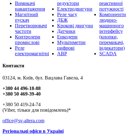
Вимикачі
редуктори
реактивної
навантаження
Електродвигуни
потужності
Магнітний
Реле часу
Компоненти
пускач
ДБЖ
людино-
Перетворювачі
Крокові двигуни
машинного
частоти
Датчики
інтерфейсу
Контролери
Енкодери
(кнопки,
промислові
Мультиметри
перемикачі,
Реле
цифрові
індикатори)
електромагнітні
АВР
SCADA
Контакти
03124, м. Київ, бул. Вацлава Гавела, 4
+380 44 496-18-88
+380 50 469-39-40
+380 50 419-24-74
(Viber, тільки для повідомлень)*
office@sv-altera.com
Регіональні офіси в Україні