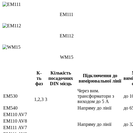
EM111
EM112
WM15
К-
Кількість
Підключення до
ть
посадочних
вим
вимірювальної лінії
фаз
DIN місць
Через вим.
ЕМ530
трансформатори з
до 1
1,2,3
3
виходом до 5 А
ЕМ540
Напряму до лінії
до 6
EM110 AV7
EM110 AV8
Напряму до лінії
до 3
ЕМ111 AV7