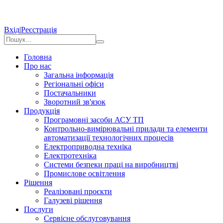
Вхід
|
Реєстрація
Головна
Про нас
Загальна інформація
Регіональні офіси
Постачальники
Зворотний зв'язок
Продукція
Програмовні засоби АСУ ТП
Контрольно-вимірювальні прилади та елементи
автоматизації технологічних процесів
Електроприводна техніка
Електротехніка
Системи безпеки праці на виробництві
Промислове освітлення
Рішення
Реалізовані проєкти
Галузеві рішення
Послуги
Сервісне обслуговування