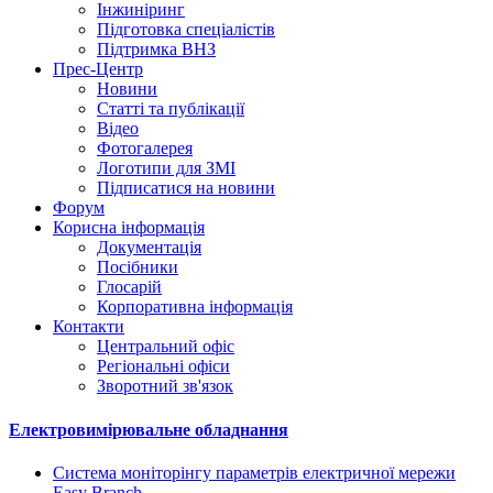
Інжиніринг
Підготовка спеціалістів
Підтримка ВНЗ
Прес-Центр
Новини
Статті та публікації
Відео
Фотогалерея
Логотипи для ЗМІ
Підписатися на новини
Форум
Корисна інформація
Документація
Посібники
Глосарій
Корпоративна інформація
Контакти
Центральний офіс
Регіональні офіси
Зворотний зв'язок
Електровимірювальне обладнання
Система моніторінгу параметрів електричної мережи
Easy Branch