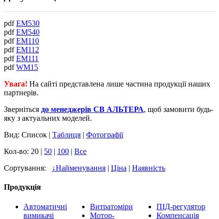
pdf
EM530
pdf
EM540
pdf
ЕМ110
pdf
EM112
pdf
ЕМ111
pdf
WM15
Увага!
На сайті представлена лише частина продукції наших
партнерів.
Зверніться
до менеджерів СВ АЛЬТЕРА
, щоб замовити будь-
яку з актуальних моделей.
Вид: Список |
Таблиця
|
Фотографії
Кол-во: 20 |
50
|
100
|
Все
Сортування:
↓
Найменування
|
Ціна
|
Наявність
Продукція
Автоматичні
Витратоміри
ПІД-регулятор
вимикачі
Мотор-
Компенсація