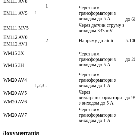
ЕМ111 AV8
1
Через вим.
1
ЕМ111 AV5
трансформатори з
виходом до 5 А
до 6
Через датчик струму з
ЕМ111 MV5
виходом 333 mV
EM112 AV0
2
Напряму до лінії
5-10
EM112 AV1
WM15 3X
Через вим.
трансформатори з
до 2
виходом до 5 А
WM15 3H
Через вим.
WM20 AV4
трансформатори з
1,2,3
-
виходом до 1 А
Через
WM20 AV5
вим.трансформатори
до 9
WM20 AV6
з виходом до 5 А
Через вим.
WM20 AV7
трансформатори з
виходом до 1 А
Документація