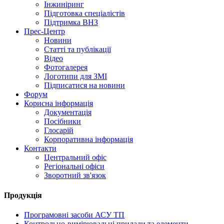
Інжиніринг
Підготовка спеціалістів
Підтримка ВНЗ
Прес-Центр
Новини
Статті та публікації
Відео
Фотогалерея
Логотипи для ЗМІ
Підписатися на новини
Форум
Корисна інформація
Документація
Посібники
Глосарій
Корпоративна інформація
Контакти
Центральний офіс
Регіональні офіси
Зворотний зв'язок
Продукція
Програмовні засоби АСУ ТП
Контрольно-вимірювальні прилади та елементи