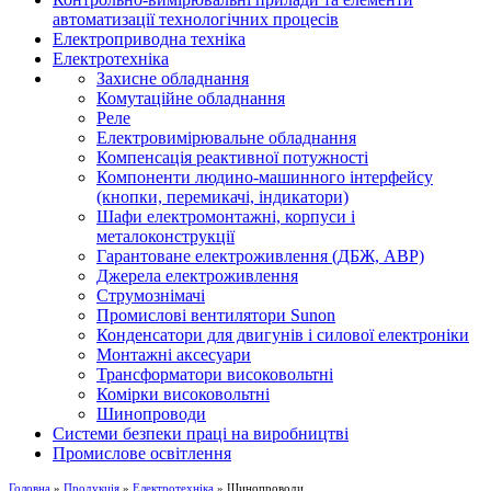
автоматизації технологічних процесів
Електроприводна техніка
Електротехніка
Захисне обладнання
Комутаційне обладнання
Реле
Електровимірювальне обладнання
Компенсація реактивної потужності
Компоненти людино-машинного інтерфейсу
(кнопки, перемикачі, індикатори)
Шафи електромонтажні, корпуси і
металоконструкції
Гарантоване електроживлення (ДБЖ, АВР)
Джерела електроживлення
Струмознімачі
Промислові вентилятори Sunon
Конденсатори для двигунів і силової електроніки
Монтажні аксесуари
Трансформатори високовольтні
Комірки високовольтні
Шинопроводи
Системи безпеки праці на виробництві
Промислове освітлення
Головна
»
Продукція
»
Електротехніка
» Шинопроводи