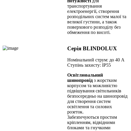
потужності
для
транспортування
електроенергії, створення
розподільних систем малої та
великої густини, а також
поверхового розподілу без
обмеження по висоті.
Серія BLINDOLUX
Номінальний струм: до 40 А
Ступінь захисту: IP55
Освітлювальний
шинопровід
з жорстким
корпусом та можливістю
підвішування світильників
безпосередньо на шинопровід
для створення систем
освітлення та силових
розеток.
Забезпечуються простим
кріпленням, відвідними
блоками та гнучкими