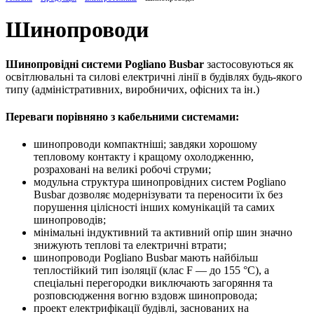
Шинопроводи
Шинопровідні системи Pogliano Busbar
застосовуються як
освітлювальні та силові електричні лінії в будівлях будь-якого
типу (адміністративних, виробничих, офісних та ін.)
Переваги порівняно з кабельними системами:
шинопроводи компактніші; завдяки хорошому
тепловому контакту і кращому охолодженню,
розраховані на великі робочі струми;
модульна структура шинопровідних систем Pogliano
Busbar дозволяє модернізувати та переносити їх без
порушення цілісності інших комунікацій та самих
шинопроводів;
мінімальні індуктивний та активний опір шин значно
знижують теплові та електричні втрати;
шинопроводи Pogliano Busbar мають найбільш
теплостійкий тип ізоляції (клас F — до 155 °С), а
спеціальні перегородки виключають загоряння та
розповсюдження вогню вздовж шинопровода;
проект електрифікації будівлі, заснованих на