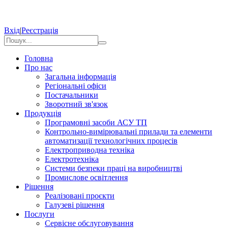
Вхід
|
Реєстрація
Головна
Про нас
Загальна інформація
Регіональні офіси
Постачальники
Зворотний зв'язок
Продукція
Програмовні засоби АСУ ТП
Контрольно-вимірювальні прилади та елементи
автоматизації технологічних процесів
Електроприводна техніка
Електротехніка
Системи безпеки праці на виробництві
Промислове освітлення
Рішення
Реалізовані проєкти
Галузеві рішення
Послуги
Сервісне обслуговування