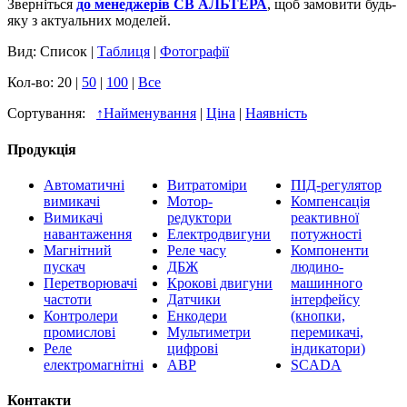
Зверніться
до менеджерів СВ АЛЬТЕРА
, щоб замовити будь-
яку з актуальних моделей.
Вид: Список |
Таблиця
|
Фотографії
Кол-во: 20 |
50
|
100
|
Все
Сортування:
↑
Найменування
|
Ціна
|
Наявність
Продукція
Автоматичні
Витратоміри
ПІД-регулятор
вимикачі
Мотор-
Компенсація
Вимикачі
редуктори
реактивної
навантаження
Електродвигуни
потужності
Магнітний
Реле часу
Компоненти
пускач
ДБЖ
людино-
Перетворювачі
Крокові двигуни
машинного
частоти
Датчики
інтерфейсу
Контролери
Енкодери
(кнопки,
промислові
Мультиметри
перемикачі,
Реле
цифрові
індикатори)
електромагнітні
АВР
SCADA
Контакти