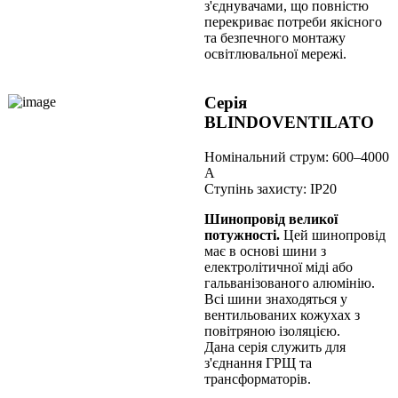
з'єднувачами, що повністю
перекриває потреби якісного
та безпечного монтажу
освітлювальної мережі.
Серія
BLINDOVENTILATO
Номінальний струм: 600–4000
А
Ступінь захисту: IP20
Шинопровід великої
потужності.
Цей шинопровід
має в основі шини з
електролітичної міді або
гальванізованого алюмінію.
Всі шини знаходяться у
вентильованих кожухах з
повітряною ізоляцією.
Дана серія служить для
з'єднання ГРЩ та
трансформаторів.