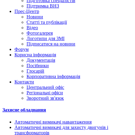
Підготовка спеціалістів
Підтримка ВНЗ
Прес-Центр
Новини
Статті та публікації
Відео
Фотогалерея
Логотипи для ЗМІ
Підписатися на новини
Форум
Корисна інформація
Документація
Посібники
Глосарій
Корпоративна інформація
Контакти
Центральний офіс
Регіональні офіси
Зворотний зв'язок
Захисне обладнання
Автоматичні вимикачі навантаження
Автоматичні вимикачі для захисту двигунів і
трансформаторів