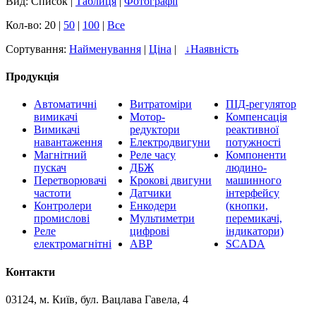
Вид: Список |
Таблиця
|
Фотографії
Кол-во: 20 |
50
|
100
|
Все
Сортування:
Найменування
|
Ціна
|
↓
Наявність
Продукція
Автоматичні
Витратоміри
ПІД-регулятор
вимикачі
Мотор-
Компенсація
Вимикачі
редуктори
реактивної
навантаження
Електродвигуни
потужності
Магнітний
Реле часу
Компоненти
пускач
ДБЖ
людино-
Перетворювачі
Крокові двигуни
машинного
частоти
Датчики
інтерфейсу
Контролери
Енкодери
(кнопки,
промислові
Мультиметри
перемикачі,
Реле
цифрові
індикатори)
електромагнітні
АВР
SCADA
Контакти
03124, м. Київ, бул. Вацлава Гавела, 4