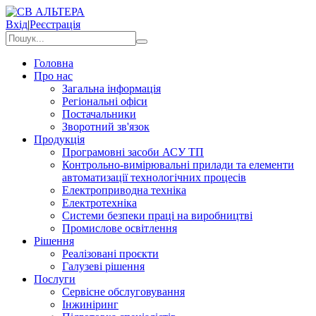
Вхід
|
Реєстрація
Головна
Про нас
Загальна інформація
Регіональні офіси
Постачальники
Зворотний зв'язок
Продукція
Програмовні засоби АСУ ТП
Контрольно-вимірювальні прилади та елементи
автоматизації технологічних процесів
Електроприводна техніка
Електротехніка
Системи безпеки праці на виробництві
Промислове освітлення
Рішення
Реалізовані проєкти
Галузеві рішення
Послуги
Сервісне обслуговування
Інжиніринг