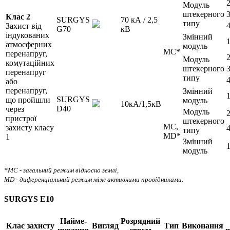
Модуль
штекерного
Клас 2
SURGYS
70 кА / 2,5
типу
Захист від
G70
кВ
індукованих
Змінний
атмосферних
модуль
MC*
перенапруг,
Модуль
комутаційних
штекерного
перенапруг
типу
або
перенапруг,
Змінний
SURGYS
що пройшли
модуль
10кА/1,5кВ
D40
через
Модуль
пристрої
штекерного
MC,
захисту класу
типу
MD*
1
Змінний
модуль
*MC - загальний режим відносно землі,
MD - диференціальний режим між активними провідниками.
SURGYS E10
Найме-
Розрядний
Клас захисту
Вигляд
Тип
Виконання