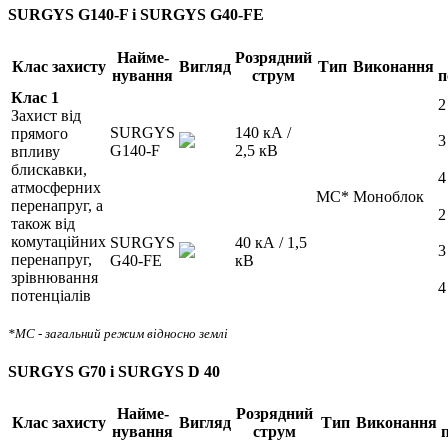
SURGYS G140-F і SURGYS G40-FE
Найме-
Розрядний
Клас захисту
Вигляд
Тип
Виконання
нування
струм
п
Клас 1
2
Захист від
SURGYS
140 кА /
прямого
3
G140-F
2,5 кВ
впливу
блискавки,
4
атмосферних
MC*
Моноблок
перенапруг, а
2
також від
комутаційних
SURGYS
40 кА / 1,5
3
перенапруг,
G40-FE
кВ
зрівнювання
4
потенціалів
*MC - загальний режим відносно землі
SURGYS G70 і SURGYS D 40
Найме-
Розрядний
Клас захисту
Вигляд
Тип
Виконання
нування
струм