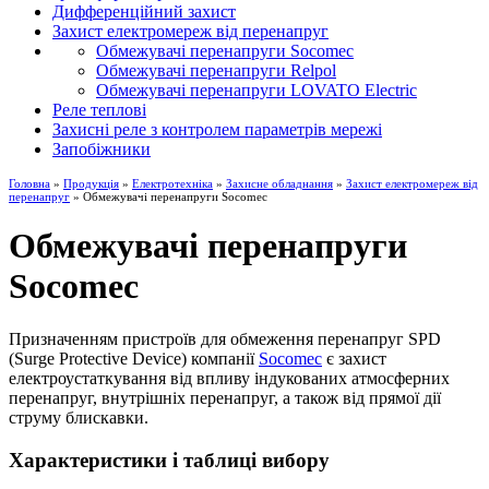
Дифференційний захист
Захист електромереж від перенапруг
Обмежувачі перенапруги Socomec
Обмежувачі перенапруги Relpol
Обмежувачі перенапруги LOVATO Electric
Реле теплові
Захисні реле з контролем параметрів мережі
Запобіжники
Головна
»
Продукція
»
Електротехніка
»
Захисне обладнання
»
Захист електромереж від
перенапруг
» Обмежувачі перенапруги Socomec
Обмежувачі перенапруги
Socomec
Призначенням пристроїв для обмеження перенапруг SPD
(Surge Protective Device) компанії
Socomec
є захист
електроустаткування від впливу індукованих атмосферних
перенапруг, внутрішніх перенапруг, а також від прямої дії
струму блискавки.
Характеристики і таблиці вибору