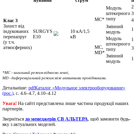
нування
струм
п
2
Модуль
штекерного
3
типу
MC*
4
Клас 3
Захист від
Змінний
1
індукованих
SURGYS
10 кА/1,5
модуль
перенапруг
E10
кВ
Модуль
(у т.ч.
штекерного
MC,
атмосферних)
типу
MD*
Змінний
1
модуль
*MC - загальний режим відносно землі,
MD - диференціальний режим між активними провідниками.
Детальніше:
pdf
Каталог «Модульное электрооборудование»
(рос.)
, с. 4.6–4.7, 4.10–4.12
Увага!
На сайті представлена лише частина продукції наших
партнерів.
Зверніться
до менеджерів СВ АЛЬТЕРА
, щоб замовити будь-
яку з актуальних моделей.