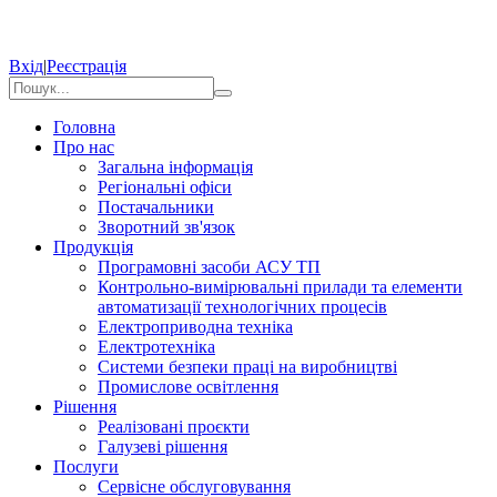
Вхід
|
Реєстрація
Головна
Про нас
Загальна інформація
Регіональні офіси
Постачальники
Зворотний зв'язок
Продукція
Програмовні засоби АСУ ТП
Контрольно-вимірювальні прилади та елементи
автоматизації технологічних процесів
Електроприводна техніка
Електротехніка
Системи безпеки праці на виробництві
Промислове освітлення
Рішення
Реалізовані проєкти
Галузеві рішення
Послуги
Сервісне обслуговування