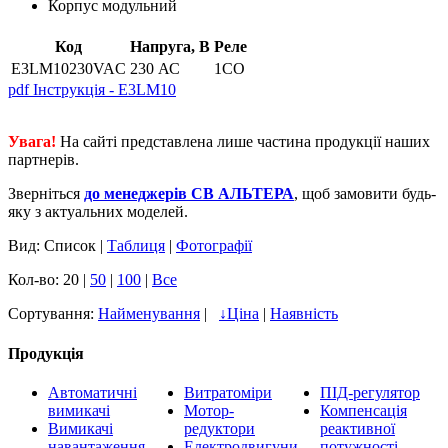
Корпус модульний
Код
Напруга, В
Реле
E3LM10230VAC
230 АС
1CO
pdf
Інструкція - E3LM10
Увага!
На сайті представлена лише частина продукції наших
партнерів.
Зверніться
до менеджерів СВ АЛЬТЕРА
, щоб замовити будь-
яку з актуальних моделей.
Вид: Список |
Таблиця
|
Фотографії
Кол-во: 20 |
50
|
100
|
Все
Сортування:
Найменування
|
↓
Ціна
|
Наявність
Продукція
Автоматичні
Витратоміри
ПІД-регулятор
вимикачі
Мотор-
Компенсація
Вимикачі
редуктори
реактивної
навантаження
Електродвигуни
потужності