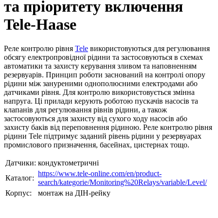
та пріоритету включення
Tele-Haase
Реле контролю рівня
Tele
використовуються для регулювання
обсягу електропровідної рідини та застосовуються в схемах
автоматики та захисту керування зливом та наповненням
резервуарів. Принцип роботи заснований на контролі опору
рідини між зануреними однополюсними електродами або
датчиками рівня. Для контролю використовується змінна
напруга. Ці прилади керують роботою пускачів насосів та
клапанів для регулювання рівнів рідини, а також
застосовуються для захисту від сухого ходу насосів або
захисту баків від переповнення рідиною. Реле контролю рівня
рідини Tele підтримує заданий рівень рідини у резервуарах
промислового призначення, басейнах, цистернах тощо.
Датчики:
кондуктометричні
https://www.tele-online.com/en/product-
Каталог:
search/kategorie/Monitoring%20Relays/variable/Level/
Корпус:
монтаж на ДІН-рейку