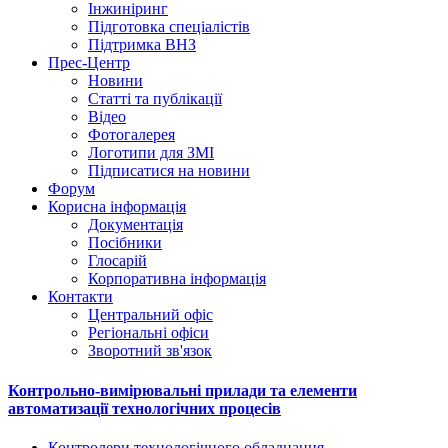
Інжиніринг
Підготовка спеціалістів
Підтримка ВНЗ
Прес-Центр
Новини
Статті та публікації
Відео
Фотогалерея
Логотипи для ЗМІ
Підписатися на новини
Форум
Корисна інформація
Документація
Посібники
Глосарій
Корпоративна інформація
Контакти
Центральний офіс
Регіональні офіси
Зворотний зв'язок
Контрольно-вимірювальні прилади та елементи
автоматизації технологічних процесів
Контролери технологічного обладнання