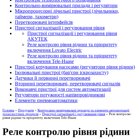
Контрольно-вимірювальні прилади і регулятори
Мікропроцесорні лічильні пристрої (лічильники,
таймери, тахометри)
Перетворювачі інтерфейсів
Пристрої сигналізації і регулювання рівня
Пристрої сигналізації і регулювання рівня
АКУТЕК
Реле контролю рівня рідини та пріоритету
включення Lovato Electric
Реле контролю рівня рідини та пріоритету
включення Tele-Haase
Пристрої керування насосами (регулятори рівня рідини)
Ізолювальні пристрої (бар'єри іскрозахисту)
Датчики й первинні перетворювачі
Вторинні перетворювачі, перетворювачі сигналів
Виконавчі пристрої для систем автоматизації
Регулятори потужності напівпровідникові
Елементи пневмоавтоматики
Головна
»
Продукція
»
Контрольно-вимірювальні прилади та елементи автоматизації
технологічних процесів
»
Пристрої сигналізації і регулювання рівня
» Реле контролю
рівня рідини та пріоритету включення Tele-Haase
Реле контролю рівня рідини