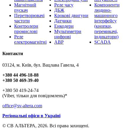
Магнітний
Реле часу
Компоненти
пускач
ДБЖ
людино-
Перетворювачі
Крокові двигуни
машинного
частоти
Датчики
інтерфейсу
Контролери
Енкодери
(кнопки,
промислові
Мультиметри
перемикачі,
Реле
цифрові
індикатори)
електромагнітні
АВР
SCADA
Контакти
03124, м. Київ, бул. Вацлава Гавела, 4
+380 44 496-18-88
+380 50 469-39-40
+380 50 419-24-74
(Viber, тільки для повідомлень)*
office@sv-altera.com
Регіональні офіси в Україні
© СВ АЛЬТЕРА, 2026. Всі права захищені.