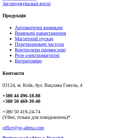
Загороджувальні вогні
Продукція
Автоматичні вимикачі
Вимикачі навантаження
Магнітний пускач
Перетворювачі частоти
Контролери промислові
Реле електромагнітні
Витратоміри
Контакти
03124, м. Київ, бул. Вацлава Гавела, 4
+380 44 496-18-88
+380 50 469-39-40
+380 50 419-24-74
(Viber, тільки для повідомлень)*
office@sv-altera.com