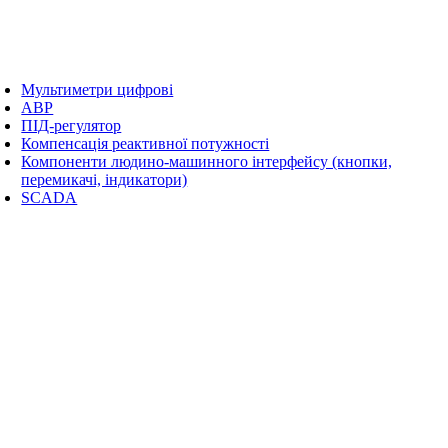
Мультиметри цифрові
АВР
ПІД-регулятор
Компенсація реактивної потужності
Компоненти людино-машинного інтерфейсу (кнопки,
перемикачі, індикатори)
SCADA