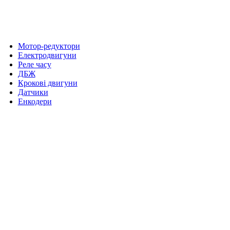
Мотор-редуктори
Електродвигуни
Реле часу
ДБЖ
Крокові двигуни
Датчики
Енкодери