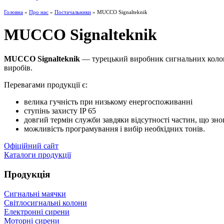
Головна
»
Про нас
»
Постачальники
» MUCCO Signalteknik
MUCCO Signalteknik
MUCCO Signalteknik
— турецький виробник сигнальних колон, 
виробів.
Перевагами продукції є:
велика гучність при низькому енергоспоживанні
ступінь захисту IP 65
довгий термін служби завдяки відсутності частин, що зн
можливість програмування і вибір необхідних тонів.
Офіційний сайт
Каталоги продукції
Продукція
Сигнальні маячки
Світлосигнальні колони
Електронні сирени
Моторні сирени