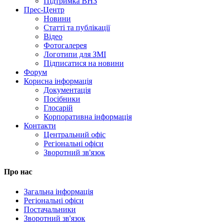
Підтримка ВНЗ
Прес-Центр
Новини
Статті та публікації
Відео
Фотогалерея
Логотипи для ЗМІ
Підписатися на новини
Форум
Корисна інформація
Документація
Посібники
Глосарій
Корпоративна інформація
Контакти
Центральний офіс
Регіональні офіси
Зворотний зв'язок
Про нас
Загальна інформація
Регіональні офіси
Постачальники
Зворотний зв'язок