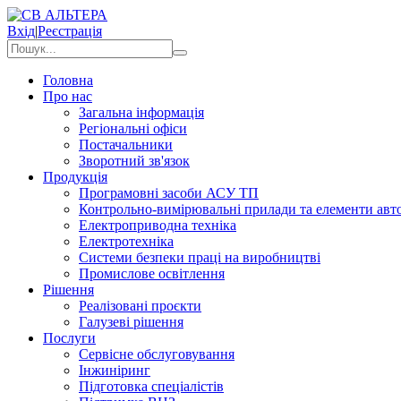
Вхід
|
Реєстрація
Головна
Про нас
Загальна інформація
Регіональні офіси
Постачальники
Зворотний зв'язок
Продукція
Програмовні засоби АСУ ТП
Контрольно-вимірювальні прилади та елементи авто
Електроприводна техніка
Електротехніка
Системи безпеки праці на виробництві
Промислове освітлення
Рішення
Реалізовані проєкти
Галузеві рішення
Послуги
Сервісне обслуговування
Інжиніринг
Підготовка спеціалістів