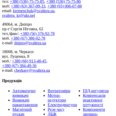
тел:
+380 (536) 75-75-85
,
+380 (536) 75-75-86
моб:
+380 (63) 367-09-33
,
+380 (93) 006-07-88
email:
kremenchuk@svaltera.ua
,
svaltera_kr@ukr.net
49064, м. Дніпро
пр-т Сергія Нігояна, 62
тел./факс:
+380 (56) 376-92-78
моб.
+380 (67) 386-92-78
e-mail:
dnipro@svaltera.ua
18008, м. Черкаси
вул. Луценка, 8
моб.:
+380 (66) 913-48-45
,
+380 (67) 384-49-36
e-mail:
cherkasy@svaltera.ua
Продукція
Автоматичні
Витратоміри
ПІД-регулятор
вимикачі
Мотор-
Компенсація
Вимикачі
редуктори
реактивної
навантаження
Електродвигуни
потужності
Магнітний
Реле часу
Компоненти
пускач
ДБЖ
людино-