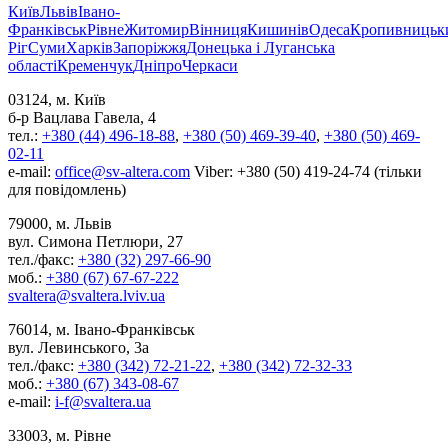
Київ
Львів
Івано-
Франківськ
Рівне
Житомир
Вінниця
Кишинів
Одеса
Кропивницьк
Ріг
Суми
Харків
Запоріжжя
Донецька і Луганська
області
Кременчук
Дніпро
Черкаси
03124, м. Київ
б-р Вацлава Гавела, 4
тел.:
+380 (44) 496-18-88
,
+380 (50) 469-39-40
,
+380 (50) 469-
02-11
e-mail:
office@sv-altera.com
Viber: +380 (50) 419-24-74 (тільки
для повідомлень)
79000, м. Львів
вул. Симона Петлюри, 27
тел./факс:
+380 (32) 297-66-90
моб.:
+380 (67) 67-67-222
svaltera@svaltera.lviv.ua
76014, м. Івано-Франківськ
вул. Левинського, 3а
тел./факс:
+380 (342) 72-21-22
,
+380 (342) 72-32-33
моб.:
+380 (67) 343-08-67
e-mail:
i-f@svaltera.ua
33003, м. Рівне