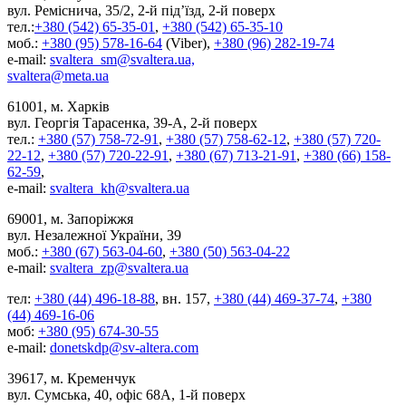
вул. Реміснича, 35/2, 2-й під’їзд, 2-й поверх
тел.:
+380 (542) 65-35-01
,
+380 (542) 65-35-10
моб.:
+380 (95) 578-16-64
(Viber),
+380 (96) 282-19-74
e-mail:
svaltera_sm@svaltera.ua,
svaltera@meta.ua
61001, м. Харків
вул. Георгія Тарасенка, 39-А, 2-й поверх
тел.:
+380 (57) 758-72-91
,
+380 (57) 758-62-12
,
+380 (57) 720-
22-12
,
+380 (57) 720-22-91
,
+380 (67) 713-21-91
,
+380 (66) 158-
62-59
,
e-mail:
svaltera_kh@svaltera.ua
69001, м. Запоріжжя
вул. Незалежної України, 39
моб.:
+380 (67) 563-04-60
,
+380 (50) 563-04-22
e-mail:
svaltera_zp@svaltera.ua
тел:
+380 (44) 496-18-88
, вн. 157,
+380 (44) 469-37-74
,
+380
(44) 469-16-06
моб:
+380 (95) 674-30-55
e-mail:
donetskdp@sv-altera.com
39617, м. Кременчук
вул. Сумська, 40, офіс 68А, 1-й поверх