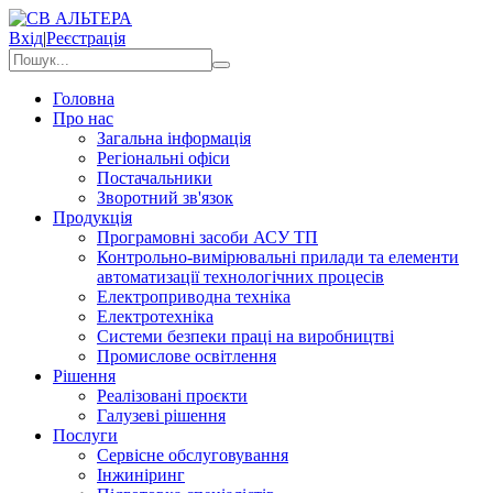
Вхід
|
Реєстрація
Головна
Про нас
Загальна інформація
Регіональні офіси
Постачальники
Зворотний зв'язок
Продукція
Програмовні засоби АСУ ТП
Контрольно-вимірювальні прилади та елементи
автоматизації технологічних процесів
Електроприводна техніка
Електротехніка
Системи безпеки праці на виробництві
Промислове освітлення
Рішення
Реалізовані проєкти
Галузеві рішення
Послуги
Сервісне обслуговування
Інжиніринг