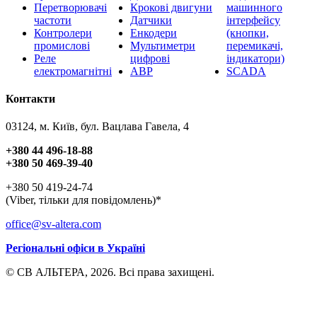
Перетворювачі
Крокові двигуни
машинного
частоти
Датчики
інтерфейсу
Контролери
Енкодери
(кнопки,
промислові
Мультиметри
перемикачі,
Реле
цифрові
індикатори)
електромагнітні
АВР
SCADA
Контакти
03124, м. Київ, бул. Вацлава Гавела, 4
+380 44 496-18-88
+380 50 469-39-40
+380 50 419-24-74
(Viber, тільки для повідомлень)*
office@sv-altera.com
Регіональні офіси в Україні
© СВ АЛЬТЕРА, 2026. Всі права захищені.