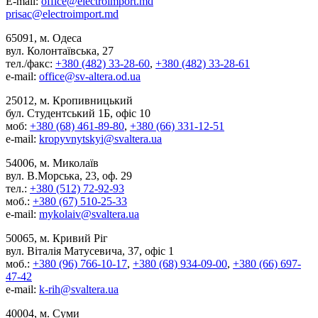
E-mail:
office@electroimport.md
prisac@electroimport.md
65091, м. Одеса
вул. Колонтаївська, 27
тел./факс:
+380 (482) 33-28-60
,
+380 (482) 33-28-61
e-mail:
office@sv-altera.od.ua
25012, м. Кропивницький
бул. Студентський 1Б, офіс 10
моб:
+380 (68) 461-89-80
,
+380 (66) 331-12-51
e-mail:
kropyvnytskyi@svaltera.ua
54006, м. Миколаїв
вул. В.Морська, 23, оф. 29
тел.:
+380 (512) 72-92-93
моб.:
+380 (67) 510-25-33
e-mail:
mykolaiv@svaltera.ua
50065, м. Кривий Ріг
вул. Віталія Матусевича, 37, офіс 1
моб.:
+380 (96) 766-10-17
,
+380 (68) 934-09-00
,
+380 (66) 697-
47-42
e-mail:
k-rih@svaltera.ua
40004, м. Суми