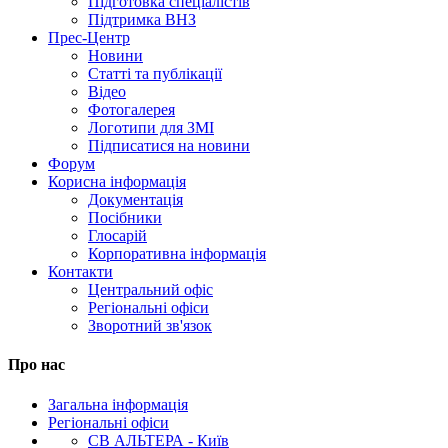
Підготовка спеціалістів
Підтримка ВНЗ
Прес-Центр
Новини
Статті та публікації
Відео
Фотогалерея
Логотипи для ЗМІ
Підписатися на новини
Форум
Корисна інформація
Документація
Посібники
Глосарій
Корпоративна інформація
Контакти
Центральний офіс
Регіональні офіси
Зворотний зв'язок
Про нас
Загальна інформація
Регіональні офіси
СВ АЛЬТЕРА - Київ