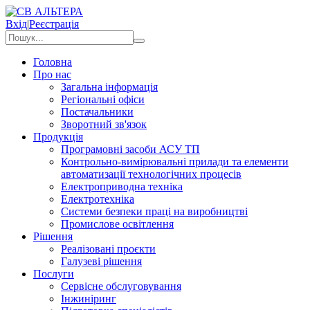
Вхід
|
Реєстрація
Головна
Про нас
Загальна інформація
Регіональні офіси
Постачальники
Зворотний зв'язок
Продукція
Програмовні засоби АСУ ТП
Контрольно-вимірювальні прилади та елементи
автоматизації технологічних процесів
Електроприводна техніка
Електротехніка
Системи безпеки праці на виробництві
Промислове освітлення
Рішення
Реалізовані проєкти
Галузеві рішення
Послуги
Сервісне обслуговування
Інжиніринг