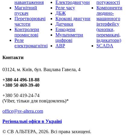
навантаження
Електродвигуни
потужності
Магнітний
Реле часу
Компоненти
пускач
ДБЖ
людино-
Перетворювачі
Крокові двигуни
машинного
частоти
Датчики
інтерфейсу
Контролери
Енкодери
(кнопки,
промислові
Мультиметри
перемикачі,
Реле
цифрові
індикатори)
електромагнітні
АВР
SCADA
Контакти
03124, м. Київ, бул. Вацлава Гавела, 4
+380 44 496-18-88
+380 50 469-39-40
+380 50 419-24-74
(Viber, тільки для повідомлень)*
office@sv-altera.com
Регіональні офіси в Україні
© СВ АЛЬТЕРА, 2026. Всі права захищені.