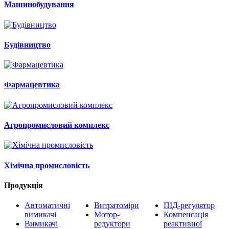
Машинобудування
Будівництво
Фармацевтика
Агропромисловий комплекс
Хімічна промисловість
Продукція
Автоматичні
Витратоміри
ПІД-регулятор
вимикачі
Мотор-
Компенсація
Вимикачі
редуктори
реактивної