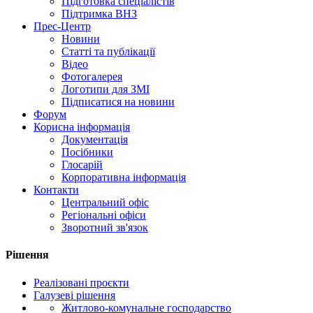
Підготовка спеціалістів
Підтримка ВНЗ
Прес-Центр
Новини
Статті та публікації
Відео
Фотогалерея
Логотипи для ЗМІ
Підписатися на новини
Форум
Корисна інформація
Документація
Посібники
Глосарій
Корпоративна інформація
Контакти
Центральний офіс
Регіональні офіси
Зворотний зв'язок
Рішення
Реалізовані проєкти
Галузеві рішення
Житлово-комунальне господарство