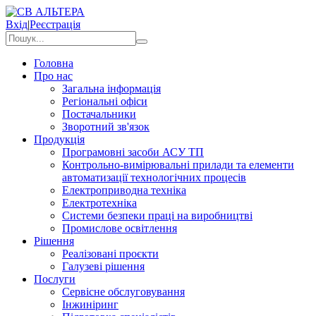
Вхід
|
Реєстрація
Головна
Про нас
Загальна інформація
Регіональні офіси
Постачальники
Зворотний зв'язок
Продукція
Програмовні засоби АСУ ТП
Контрольно-вимірювальні прилади та елементи
автоматизації технологічних процесів
Електроприводна техніка
Електротехніка
Системи безпеки праці на виробництві
Промислове освітлення
Рішення
Реалізовані проєкти
Галузеві рішення
Послуги
Сервісне обслуговування
Інжиніринг