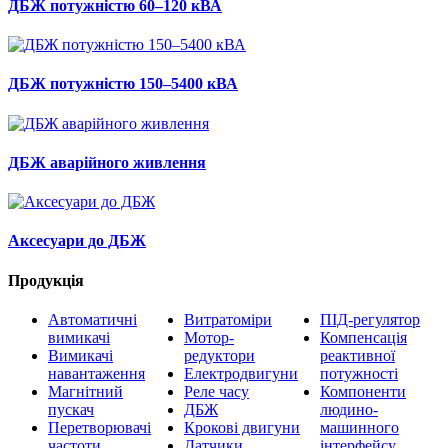
ДБЖ потужністю 60–120 кВА
ДБЖ потужністю 150–5400 кВА
ДБЖ аварійного живлення
Аксесуари до ДБЖ
Продукція
Автоматичні
Витратоміри
ПІД-регулятор
вимикачі
Мотор-
Компенсація
Вимикачі
редуктори
реактивної
навантаження
Електродвигуни
потужності
Магнітний
Реле часу
Компоненти
пускач
ДБЖ
людино-
Перетворювачі
Крокові двигуни
машинного
частоти
Датчики
інтерфейсу