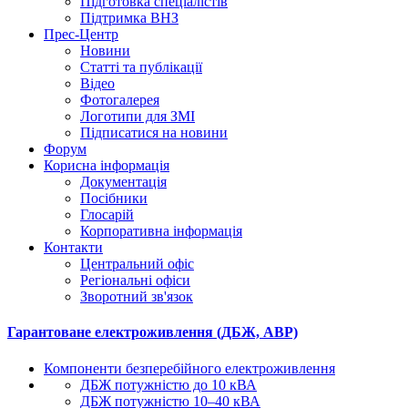
Підготовка спеціалістів
Підтримка ВНЗ
Прес-Центр
Новини
Статті та публікації
Відео
Фотогалерея
Логотипи для ЗМІ
Підписатися на новини
Форум
Корисна інформація
Документація
Посібники
Глосарій
Корпоративна інформація
Контакти
Центральний офіс
Регіональні офіси
Зворотний зв'язок
Гарантоване електроживлення (ДБЖ, АВР)
Компоненти безперебійного електроживлення
ДБЖ потужністю до 10 кВА
ДБЖ потужністю 10–40 кВА