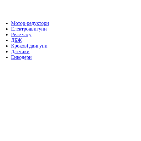
Мотор-редуктори
Електродвигуни
Реле часу
ДБЖ
Крокові двигуни
Датчики
Енкодери