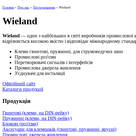
Головна
»
Про нас
»
Постачальники
» Wieland
Wieland
Wieland
— один з найбільших в світі виробників промислової ав
відрізняється високою якістю і відповідає міжнародному станда
Клеми гвинтові, пружинні, для струмоведучих шин
Промислові роз'єми
Перетворювачі сигналів і інтерфейсів
Промислова джерела живлення
З'єднувачі для інсталяції
Офіційний сайт
Каталоги продукції
Продукція
Гвинтові (клеми, на DIN-рейку)
Пружинні (клеми, на DIN-рейку)
Блокові (роз'єми)
Аксесуари для клемників (гвинтові, пружинні, ярусні)
Промислові джерела живлення