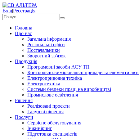
Вхід
|
Реєстрація
Головна
Про нас
Загальна інформація
Регіональні офіси
Постачальники
Зворотний зв'язок
Продукція
Програмовні засоби АСУ ТП
Контрольно-вимірювальні прилади та елементи авто
Електроприводна техніка
Електротехніка
Системи безпеки праці на виробництві
Промислове освітлення
Рішення
Реалізовані проєкти
Галузеві рішення
Послуги
Сервісне обслуговування
Інжиніринг
Підготовка спеціалістів