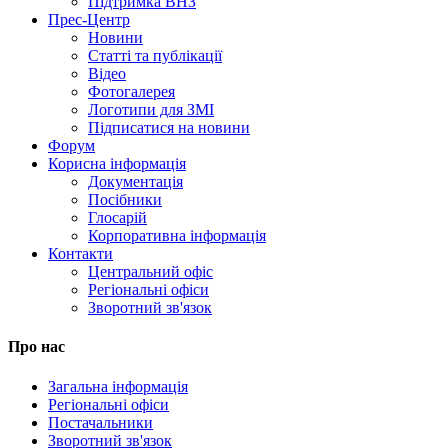
Підтримка ВНЗ
Прес-Центр
Новини
Статті та публікації
Відео
Фотогалерея
Логотипи для ЗМІ
Підписатися на новини
Форум
Корисна інформація
Документація
Посібники
Глосарій
Корпоративна інформація
Контакти
Центральний офіс
Регіональні офіси
Зворотний зв'язок
Про нас
Загальна інформація
Регіональні офіси
Постачальники
Зворотний зв'язок