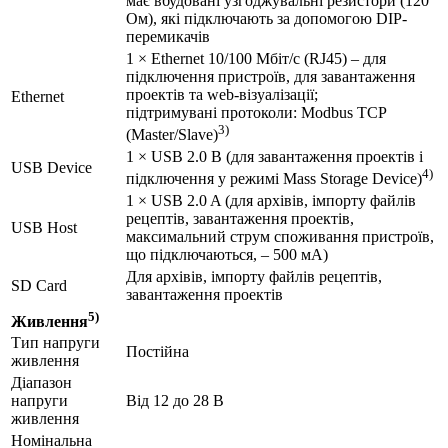
має вбудовані узгоджувальні резистори (120
Ом), які підключають за допомогою DIP-
перемикачів
1 × Ethernet 10/100 Мбіт/c (RJ45) – для
підключення пристроїв, для завантаження
проектів та web-візуалізації;
Ethernet
підтримувані протоколи: Modbus TCP
3)
(Master/Slave)
1 × USB 2.0 B (для завантаження проектів і
USB Device
4)
підключення у режимі Mass Storage Device)
1 × USB 2.0 A (для архівів, імпорту файлів
рецептів, завантаження проектів,
USB Host
максимальний струм споживання пристроїв,
що підключаються, – 500 мА)
Для архівів, імпорту файлів рецептів,
SD Card
завантаження проектів
5)
Живлення
Тип напруги
Постійна
живлення
Діапазон
напруги
Від 12 до 28 В
живлення
Номінальна