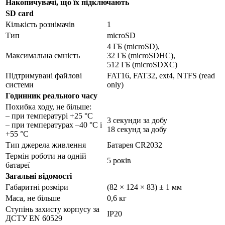
Накопичувачі, що їх підключають
SD card
Кількість рознімачів
1
Тип
microSD
4 ГБ (microSD),
Максимальна ємність
32 ГБ (microSDHC),
512 ГБ (microSDXC)
Підтримувані файлові
FAT16, FAT32, ext4, NTFS (read
системи
only)
Годинник реального часу
Похибка ходу, не більше:
– при температурі +25 °С
3 секунди за добу
– при температурах –40 °С і
18 секунд за добу
+55 °C
Тип джерела живлення
Батарея CR2032
Термін роботи на одній
5 років
батареї
Загальні відомості
Габаритні розміри
(82 × 124 × 83) ± 1 мм
Маса, не більше
0,6 кг
Ступінь захисту корпусу за
IP20
ДСТУ EN 60529