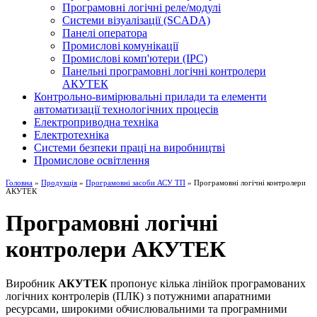
Програмовні логічні реле/модулі
Системи візуалізації (SCADA)
Панелі оператора
Промислові комунікації
Промислові комп'ютери (IPC)
Панельні програмовні логічні контролери
АКУТЕК
Контрольно-вимірювальні прилади та елементи
автоматизації технологічних процесів
Електроприводна техніка
Електротехніка
Системи безпеки праці на виробництві
Промислове освітлення
Головна
»
Продукція
»
Програмовні засоби АСУ ТП
» Програмовні логічні контролери
АКУТЕК
Програмовні логічні
контролери АКУТЕК
Виробник
АКУТЕК
пропонує кілька лінійок програмованих
логічних контролерів (ПЛК) з потужними апаратними
ресурсами, широкими обчислювальними та програмними