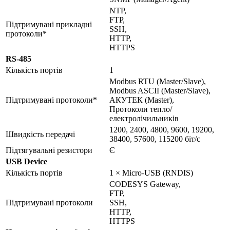
NTP,
FTP,
Підтримувані прикладні
SSH,
протоколи*
HTTP,
HTTPS
RS-485
Кількість портів
1
Modbus RTU (Master/Slave),
Modbus ASCII (Master/Slave),
Підтримувані протоколи*
АКУТЕК (Master),
Протоколи тепло/
електролічильників
1200, 2400, 4800, 9600, 19200,
Швидкість передачі
38400, 57600, 115200 біт/с
Підтягувальні резистори
Є
USB Device
Кількість портів
1 × Micro-USB (RNDIS)
CODESYS Gateway,
FTP,
Підтримувані протоколи
SSH,
HTTP,
HTTPS