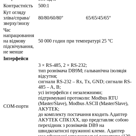
Контрастність
500:1
Кут огляду
зліва/справа/
80/80/60/80°
65/65/45/65°
зверху/знизу
Час
напрацювання
на відмову
50 000 годин при температурі 25 °C
підсвічування,
не менше
Інтерфейси
3 × RS-485, 2 × RS-232;
тип рознімача DB9M; гальванічна ізоляція
відсутня;
сигнали RS-232 – Rx, Tx, GND; сигнали RS-
485 – A, B;
усі інтерфейси є незалежними;
підтримувані протоколи: Modbus RTU
(Master/Slave), Modbus ASCII (Master/Slave),
COM-порти
АКУТЕК;
до комплекту постачання входить Адаптер
АКУТЕК СПК1ХХ, що представляє собою
перехідник з рознімачів DB9 на
швидкозатисні пружинні клеми. Адаптер