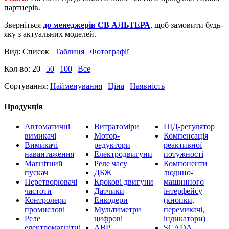
партнерів.
Зверніться
до менеджерів СВ АЛЬТЕРА
, щоб замовити будь-
яку з актуальних моделей.
Вид: Список |
Таблиця
|
Фотографії
Кол-во: 20 |
50
|
100
|
Все
Сортування:
Найменування
|
Ціна
|
Наявність
Продукція
Автоматичні
Витратоміри
ПІД-регулятор
вимикачі
Мотор-
Компенсація
Вимикачі
редуктори
реактивної
навантаження
Електродвигуни
потужності
Магнітний
Реле часу
Компоненти
пускач
ДБЖ
людино-
Перетворювачі
Крокові двигуни
машинного
частоти
Датчики
інтерфейсу
Контролери
Енкодери
(кнопки,
промислові
Мультиметри
перемикачі,
Реле
цифрові
індикатори)
електромагнітні
АВР
SCADA