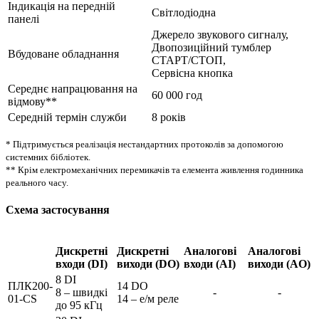
Індикація на передній
Світлодіодна
панелі
Джерело звукового сигналу,
Двопозиційний тумблер
Вбудоване обладнання
СТАРТ/СТОП,
Сервісна кнопка
Середнє напрацювання на
60 000 год
відмову**
Середній термін служби
8 років
* Підтримується реалізація нестандартних протоколів за допомогою
системних бібліотек.
** Крім електромеханічних перемикачів та елемента живлення годинника
реального часу.
Схема застосування
Дискретні
Дискретні
Аналогові
Аналогові
входи (DI)
виходи (DO)
входи (AI)
виходи (AO)
8 DI
ПЛК200-
14 DO
8 – швидкі
-
-
01-CS
14 – е/м реле
до 95 кГц