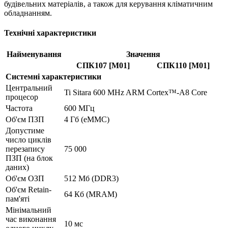
будівельних матеріалів, а також для керування кліматичним
обладнанням.
Технічні характеристики
Найменування
Значення
СПК107 [М01]
СПК110 [М01]
Системні характеристики
Центральний
Ti Sitara 600 MHz ARM Cortex™-A8 Core
процесор
Частота
600 МГц
Об'єм ПЗП
4 Гб (eMMC)
Допустиме
число циклів
перезапису
75 000
ПЗП (на блок
даних)
Об'єм ОЗП
512 Мб (DDR3)
Об'єм Retain-
64 Кб (MRAM)
пам'яті
Мінімальний
час виконання
10 мс