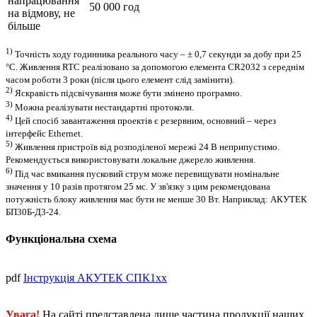
напрацювання
50 000 год
на відмову, не
більше
1)
Точність ходу годинника реального часу – ± 0,7 секунди за добу при 25
°C. Живлення RTC реалізовано за допомогою елемента CR2032 з середнім
часом роботи 3 роки (після цього елемент слід замінити).
2)
Яскравість підсвічування може бути змінено програмно.
3)
Можна реалізувати нестандартні протоколи.
4)
Цей спосіб завантаження проектів є резервним, основний – через
інтерфейс Ethernet.
5)
Живлення пристроїв від розподіленої мережі 24 В неприпустимо.
Рекомендується використовувати локальне джерело живлення.
6)
Під час вмикання пусковий струм може перевищувати номінальне
значення у 10 разів протягом 25 мс. У зв'язку з цим рекомендована
потужність блоку живлення має бути не менше 30 Вт. Наприклад: АКУТЕК
БП30Б-Д3-24.
Функціональна схема
pdf
Інструкція АКУТЕК СПК1хх
Увага!
На сайті представлена лише частина продукції наших