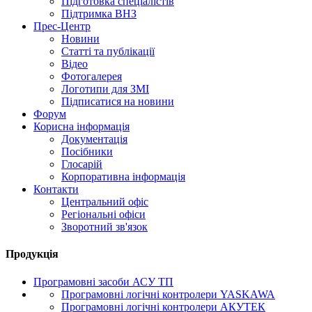
Підготовка спеціалістів
Підтримка ВНЗ
Прес-Центр
Новини
Статті та публікації
Відео
Фотогалерея
Логотипи для ЗМІ
Підписатися на новини
Форум
Корисна інформація
Документація
Посібники
Глосарій
Корпоративна інформація
Контакти
Центральний офіс
Регіональні офіси
Зворотний зв'язок
Продукція
Програмовні засоби АСУ ТП
Програмовні логічні контролери YASKAWA
Програмовні логічні контролери АКУТЕК