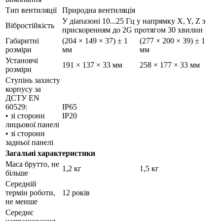
Тип вентиляції
Природна вентиляція
У діапазоні 10...25 Гц у напрямку X, Y, Z з
Вібростійкість
прискоренням до 2G протягом 30 хвилин
Габаритні
(204 × 149 × 37) ± 1
(277 × 200 × 39) ± 1
розміри
мм
мм
Установчі
191 × 137 × 33 мм
258 × 177 × 33 мм
розміри
Ступінь захисту
корпусу за
ДСТУ EN
60529:
IP65
• зі сторони
IP20
лицьової панелі
• зі сторони
задньої панелі
Загальні характеристики
Маса брутто, не
1,2 кг
1,5 кг
більше
Середній
термін роботи,
12 років
не менше
Середнє