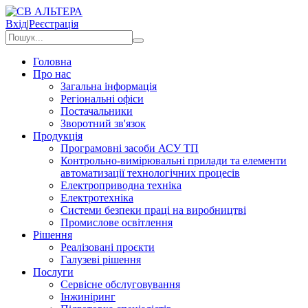
Вхід
|
Реєстрація
Головна
Про нас
Загальна інформація
Регіональні офіси
Постачальники
Зворотний зв'язок
Продукція
Програмовні засоби АСУ ТП
Контрольно-вимірювальні прилади та елементи
автоматизації технологічних процесів
Електроприводна техніка
Електротехніка
Системи безпеки праці на виробництві
Промислове освітлення
Рішення
Реалізовані проєкти
Галузеві рішення
Послуги
Сервісне обслуговування
Інжиніринг