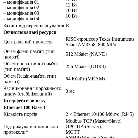
– модифікація 01
12 Вт
– модифікація 02
10 Вт
– модифікація 03
10 Вт
– модифікація 04
Захист від переполюсування
Є
Обчислювальні ресурси
RISC-процесор Texas Instruments
Центральний процесор
Sitara AM3358, 800 МГц
Об'єм флеш-пам'яті (тип
512 Мбайт (NAND)
пам'яті)
Об'єм оперативної пам'яті
256 Мбайт (DDR3)
(тип пам'яті)
Об'єм Retain-пам'яті (тип
64 Кбайт (MRAM)
пам'яті)
Час виконання порожнього
3 мс
циклу (стабілізований)
Інтерфейси зв'язку
Ethernet 100 Base-T
Кількість портів
2 × Ethernet 10/100 Мбіт/c (RJ45)
Modbus TCP (Master/Slave),
Підтримувані промислові
OPC UA (Server),
протоколи*
MQTT,
SNMP (Manager/Agent)