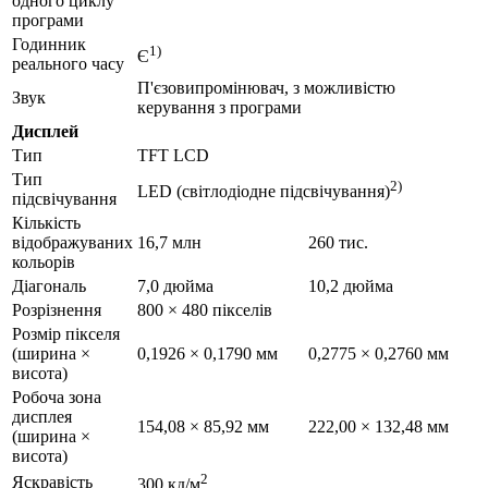
одного циклу
програми
Годинник
1)
Є
реального часу
П'єзовипромінювач, з можливістю
Звук
керування з програми
Дисплей
Тип
TFT LCD
Тип
2)
LED (світлодіодне підсвічування)
підсвічування
Кількість
відображуваних
16,7 млн
260 тис.
кольорів
Діагональ
7,0 дюйма
10,2 дюйма
Розрізнення
800 × 480 пікселів
Розмір пікселя
(ширина ×
0,1926 × 0,1790 мм
0,2775 × 0,2760 мм
висота)
Робоча зона
дисплея
154,08 × 85,92 мм
222,00 × 132,48 мм
(ширина ×
висота)
2
Яскравість
300 кд/м