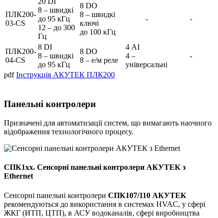
20 DI
8 DO
8 – швидкі
ПЛК200-
8 – швидкі
до 95 кГц
-
-
03-CS
ключі
12 – до 300
до 100 кГц
Гц
8 DI
4 AI
ПЛК200-
8 DO
8 – швидкі
4 –
-
04-CS
8 – е/м реле
до 95 кГц
універсальні
pdf
Інструкція АКУТЕК ПЛК200
Панельні контролери
Призначені для автоматизації систем, що вимагають наочного
відображення технологічного процесу.
СПК1хх. Сенсорні панельні контролери АКУТЕК з
Ethernet
Сенсорні панельні контролери
СПК107/110 АКУТЕК
рекомендуються до використання в системах HVAC, у сфері
ЖКГ (ИТП, ЦТП), в АСУ водоканалів, сфері виробництва