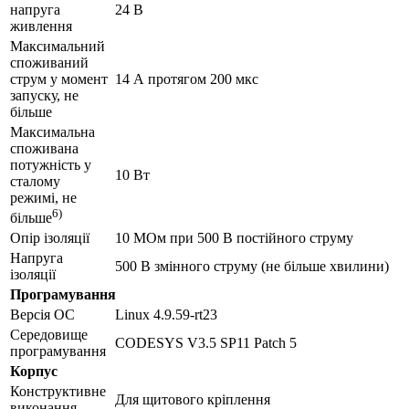
напруга
24 В
живлення
Максимальний
споживаний
струм у момент
14 А протягом 200 мкс
запуску, не
більше
Максимальна
споживана
потужність у
10 Вт
сталому
режимі, не
6)
більше
Опір ізоляції
10 МОм при 500 В постійного струму
Напруга
500 В змінного струму (не більше хвилини)
ізоляції
Програмування
Версія ОС
Linux 4.9.59-rt23
Середовище
CODESYS V3.5 SP11 Patch 5
програмування
Корпус
Конструктивне
Для щитового кріплення
виконання