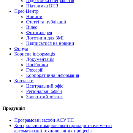
Підготовка спеціалістів
Підтримка ВНЗ
Прес-Центр
Новини
Статті та публікації
Відео
Фотогалерея
Логотипи для ЗМІ
Підписатися на новини
Форум
Корисна інформація
Документація
Посібники
Глосарій
Корпоративна інформація
Контакти
Центральний офіс
Регіональні офіси
Зворотний зв'язок
Продукція
Програмовні засоби АСУ ТП
Контрольно-вимірювальні прилади та елементи
автоматизації технологічних процесів