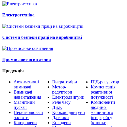
Електротехніка
Системи безпеки праці на виробництві
Промислове освітлення
Продукція
Автоматичні
Витратоміри
ПІД-регулятор
вимикачі
Мотор-
Компенсація
Вимикачі
редуктори
реактивної
навантаження
Електродвигуни
потужності
Магнітний
Реле часу
Компоненти
пускач
ДБЖ
людино-
Перетворювачі
Крокові двигуни
машинного
частоти
Датчики
інтерфейсу
Контролери
Енкодери
(кнопки,