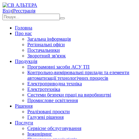
Вхід
|
Реєстрація
Головна
Про нас
Загальна інформація
Регіональні офіси
Постачальники
Зворотний зв'язок
Продукція
Програмовні засоби АСУ ТП
Контрольно-вимірювальні прилади та елементи
автоматизації технологічних процесів
Електроприводна техніка
Електротехніка
Системи безпеки праці на виробництві
Промислове освітлення
Рішення
Реалізовані проєкти
Галузеві рішення
Послуги
Сервісне обслуговування
Інжиніринг