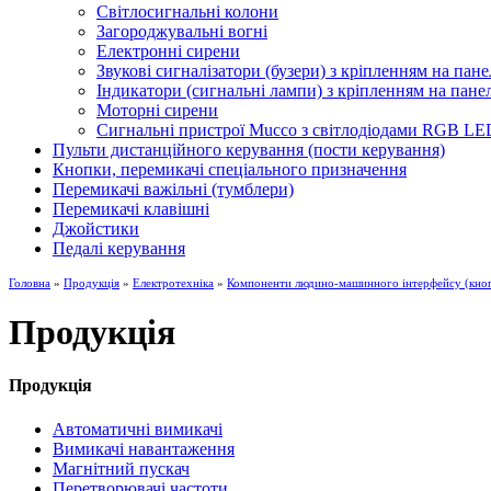
Світлосигнальні колони
Загороджувальні вогні
Електронні сирени
Звукові сигналізатори (бузери) з кріпленням на пане
Індикатори (сигнальні лампи) з кріпленням на пане
Моторні сирени
Сигнальні пристрої Mucco з світлодіодами RGB LE
Пульти дистанційного керування (пости керування)
Кнопки, перемикачі спеціального призначення
Перемикачі важільні (тумблери)
Перемикачі клавішні
Джойстики
Педалі керування
Головна
»
Продукція
»
Електротехніка
»
Компоненти людино-машинного інтерфейсу (кнопк
Продукція
Продукція
Автоматичні вимикачі
Вимикачі навантаження
Магнітний пускач
Перетворювачі частоти