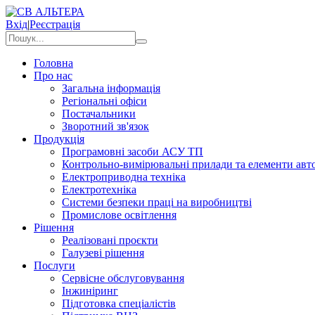
Вхід
|
Реєстрація
Головна
Про нас
Загальна інформація
Регіональні офіси
Постачальники
Зворотний зв'язок
Продукція
Програмовні засоби АСУ ТП
Контрольно-вимірювальні прилади та елементи авто
Електроприводна техніка
Електротехніка
Системи безпеки праці на виробництві
Промислове освітлення
Рішення
Реалізовані проєкти
Галузеві рішення
Послуги
Сервісне обслуговування
Інжиніринг
Підготовка спеціалістів