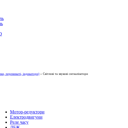
ль
ль
D
и, перемикачі, індикатори)
» Світлові та звукові сигналізатори
Мотор-редуктори
Електродвигуни
Реле часу
ДБЖ