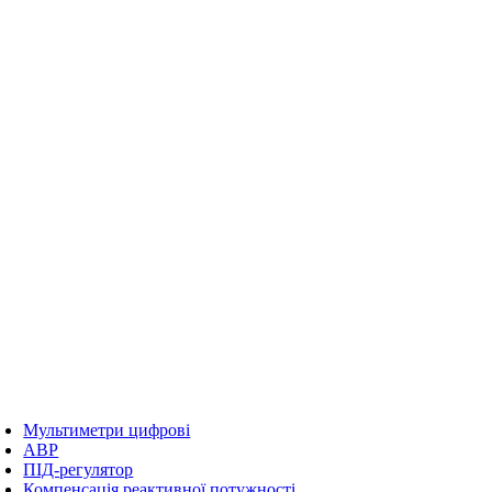
Мультиметри цифрові
АВР
ПІД-регулятор
Компенсація реактивної потужності