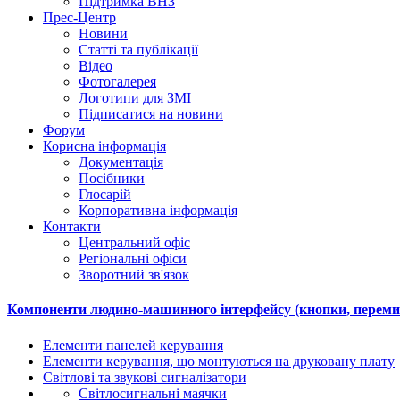
Підтримка ВНЗ
Прес-Центр
Новини
Статті та публікації
Відео
Фотогалерея
Логотипи для ЗМІ
Підписатися на новини
Форум
Корисна інформація
Документація
Посібники
Глосарій
Корпоративна інформація
Контакти
Центральний офіс
Регіональні офіси
Зворотний зв'язок
Компоненти людино-машинного інтерфейсу (кнопки, перемик
Елементи панелей керування
Елементи керування, що монтуються на друковану плату
Світлові та звукові сигналізатори
Світлосигнальні маячки