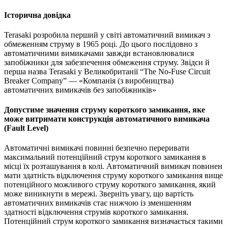
Історична довідка
Terasaki розробила перший у світі автоматичний вимикач з
обмеженням струму в 1965 році. До цього послідовно з
автоматичними вимикачами завжди встановлювалися
запобіжники для забезпечення обмеження струму. Звідси й
перша назва Terasaki у Великобританії “The No-Fuse Circuit
Breaker Company” — «Компанія (з виробництва)
автоматичних вимикачів без запобіжників»
Допустиме значення струму короткого замикання, яке
може витримати конструкція автоматичного вимикача
(Fault Level)
Автоматичні вимикачі повинні безпечно переривати
максимальний потенційний струм короткого замикання в
місці їх розташування в колі. Автоматичний вимикач повинен
мати здатність відключення струму короткого замикання вище
потенційного можливого струму короткого замикання, який
може виникнути в мережі. Зверніть увагу, що вартість
автоматичних вимикачів стає нижчою із зменшенням
здатності відключення струмів короткого замикання.
Потенційний струм короткого замикання визначається такими