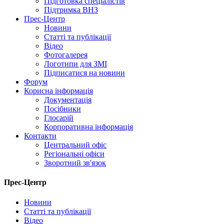
Підготовка спеціалістів
Підтримка ВНЗ
Прес-Центр
Новини
Статті та публікації
Відео
Фотогалерея
Логотипи для ЗМІ
Підписатися на новини
Форум
Корисна інформація
Документація
Посібники
Глосарій
Корпоративна інформація
Контакти
Центральний офіс
Регіональні офіси
Зворотний зв'язок
Прес-Центр
Новини
Статті та публікації
Відео