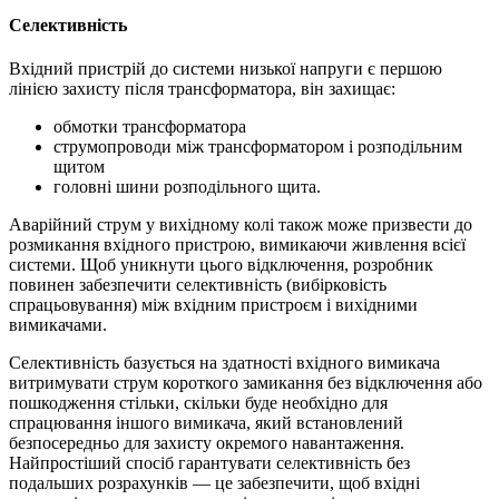
Селективність
Вхідний пристрій до системи низької напруги є першою
лінією захисту після трансформатора, він захищає:
обмотки трансформатора
струмопроводи між трансформатором і розподільним
щитом
головні шини розподільного щита.
Аварійний струм у вихідному колі також може призвести до
розмикання вхідного пристрою, вимикаючи живлення всієї
системи. Щоб уникнути цього відключення, розробник
повинен забезпечити селективність (вибірковість
спрацьовування) між вхідним пристроєм і вихідними
вимикачами.
Селективність базується на здатності вхідного вимикача
витримувати струм короткого замикання без відключення або
пошкодження стільки, скільки буде необхідно для
спрацювання іншого вимикача, який встановлений
безпосередньо для захисту окремого навантаження.
Найпростіший спосіб гарантувати селективність без
подальших розрахунків — це забезпечити, щоб вхідні