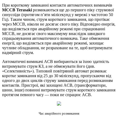
При короткому замиканні контакти автоматичних вимикачів
MCCB Terasaki
розмикаються ще до першого піку струмової
синусоїди (протягом п’яти мілісекунд у мережі з частотою 50
Гц). Таким чином, струм короткого замикання, що протікає
через MCCB, ніколи не досягає свого піку. Відповідно енергія,
що виділяється при аварійному режимі при спрацюванні
MCCB, не досягає свого максимуму внаслідок швидкого
спрацьовування автоматичного вимикача. Таке обмеження
енергії, що виділяється при аварійному режимі, захищає
чутливе обладнання, не розраховане на те, щоб витримувати
надмірний струм.
Автоматичні вимикачі ACB вибираються за їхню здатність
витримувати струм КЗ, а не обмежувати його (див.
«Селективність»). Типовий повітряний автомат розмикає
коротке замикання від 25 до 30 мілісекунд, пропускаючи від
одного до двох циклів струму замикання перед розмиканням
контактів. Пристрої, які захищені ACB, (трансформатори,
шини, інше) повинні витримувати струм короткого замикання
протягом певного часу — поки не спрацює ACB.
Час аварійного розмикання