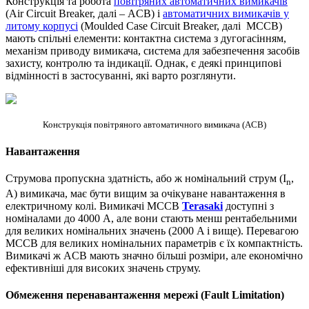
Конструкція та робота
повітряних автоматичних вимикачів
(Air Circuit Breaker, далі – ACB) і
автоматичних вимикачів у
литому корпусі
(Moulded Case Circuit Breaker, далі MCCB)
мають спільні елементи: контактна система з дугогасінням,
механізм приводу вимикача, система для забезпечення засобів
захисту, контролю та індикації. Однак, є деякі принципові
відмінності в застосуванні, які варто розглянути.
Конструкція повітряного автоматичного вимикача (ACB)
Навантаження
Струмова пропускна здатність, або ж номінальний струм (I
,
n
A) вимикача, має бути вищим за очікуване навантаження в
електричному колі. Вимикачі MCCB
Terasaki
доступні з
номіналами до 4000 A, але вони стають менш рентабельними
для великих номінальних значень (2000 A і вище). Перевагою
MCCB для великих номінальних параметрів є їх компактність.
Вимикачі ж ACB мають значно більші розміри, але економічно
ефективніші для високих значень струму.
Обмеження перенавантаження мережі (Fault Limitation)