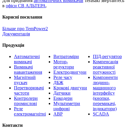
Для придбання
автоматичних вимикачів
Terasaki звертайтесь
в
офіси СВ АЛЬТЕРА
.
Корисні посилання
Більше про TemPower2
Документація
Продукція
Автоматичні
Витратоміри
ПІД-регулятор
вимикачі
Мотор-
Компенсація
Вимикачі
редуктори
реактивної
навантаження
Електродвигуни
потужності
Магнітний
Реле часу
Компоненти
пускач
ДБЖ
людино-
Перетворювачі
Крокові двигуни
машинного
частоти
Датчики
інтерфейсу
Контролери
Енкодери
(кнопки,
промислові
Мультиметри
перемикачі,
Реле
цифрові
індикатори)
електромагнітні
АВР
SCADA
Контакти