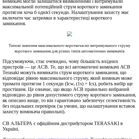
вимикачі могли залишатися ввімкненими і витримували
максимальний потенційний струм короткого замикання
протягом хоча б однієї секунди. Налаштування захисту має
включати час затримки в характеристиці короткого
замикання.
Типові значення максимального короткочасно витримуваного струму
короткого замикання для різних типів автоматичних вимикачів
Підсумовуючи, стає очевидно, чому більшість вхідних
пристроїв — це ACB. Те, що всі автоматичні вимикачі АСВ
Terasaki можуть вимикати струм короткого замикання, що
відповідає рівню максимального струму, який вимикач може
тримати протягом 1 секунди (Icw, (1s) = Ics), робить вибір ще
простішим. Це означає, що якщо ACB правильно вибраний
відповідно до рівня допустимого струму короткого замикання,
як описано вище, то він гарантовано забезпечує селективність
без подальших перевірок (за умови, що налаштування вставок
захисту вимикача правильні).
СВ АЛЬТЕРА є офіційним дистрибутором TERASAKI в
Україні.