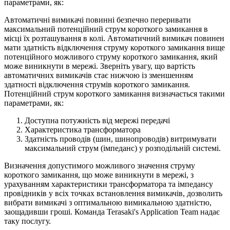
параметрами, як:
Автоматичні вимикачі повинні безпечно переривати
максимальний потенційний струм короткого замикання в
місці їх розташування в колі. Автоматичний вимикач повинен
мати здатність відключення струму короткого замикання вище
потенційного можливого струму короткого замикання, який
може виникнути в мережі. Зверніть увагу, що вартість
автоматичних вимикачів стає нижчою із зменшенням
здатності відключення струмів короткого замикання.
Потенційний струм короткого замикання визначається такими
параметрами, як:
Доступна потужність від мережі передачі
Характеристика трансформатора
Здатність проводів (шин, шинопроводів) витримувати
максимальний струм (імпеданс) у розподільній системі.
Визначення допустимого можливого значення струму
короткого замикання, що може виникнути в мережі, з
урахуванням характеристики трансформатора та імпедансу
провідників у всіх точках встановлення вимикачів, дозволить
вибрати вимикачі з оптимальною вимикальною здатністю,
заощадивши гроші. Команда Terasaki's Application Team надає
таку послугу.