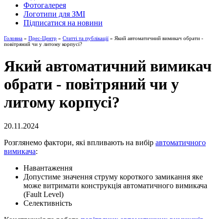
Фотогалерея
Логотипи для ЗМІ
Підписатися на новини
Головна
»
Прес-Центр
»
Статті та публікації
» Який автоматичний вимикач обрати -
повітряний чи у литому корпусі?
Який автоматичний вимикач
обрати - повітряний чи у
литому корпусі?
20.11.2024
Розглянемо фактори, які впливають на вибір
автоматичного
вимикача
:
Навантаження
Допустиме значення струму короткого замикання яке
може витримати конструкція автоматичного вимикача
(Fault Level)
Селективність