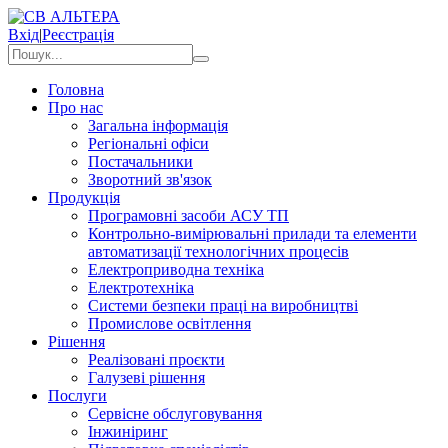
Вхід
|
Реєстрація
Головна
Про нас
Загальна інформація
Регіональні офіси
Постачальники
Зворотний зв'язок
Продукція
Програмовні засоби АСУ ТП
Контрольно-вимірювальні прилади та елементи
автоматизації технологічних процесів
Електроприводна техніка
Електротехніка
Системи безпеки праці на виробництві
Промислове освітлення
Рішення
Реалізовані проєкти
Галузеві рішення
Послуги
Сервісне обслуговування
Інжиніринг