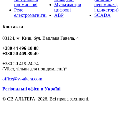
промислові
Мультиметри
перемикачі,
Реле
цифрові
індикатори)
електромагнітні
АВР
SCADA
Контакти
03124, м. Київ, бул. Вацлава Гавела, 4
+380 44 496-18-88
+380 50 469-39-40
+380 50 419-24-74
(Viber, тільки для повідомлень)*
office@sv-altera.com
Регіональні офіси в Україні
© СВ АЛЬТЕРА, 2026. Всі права захищені.