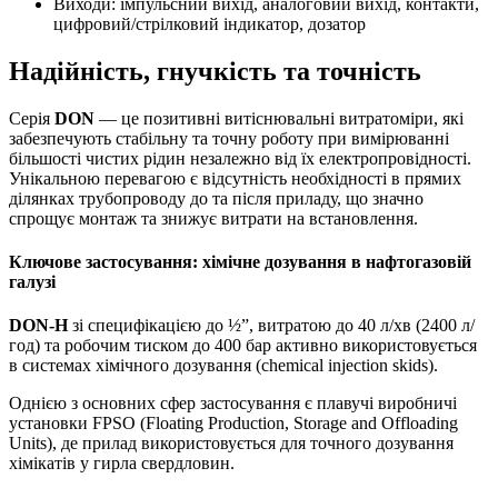
Виходи: імпульсний вихід, аналоговий вихід, контакти,
цифровий/стрілковий індикатор, дозатор
Надійність, гнучкість та точність
Серія
DON
— це позитивні витіснювальні витратоміри, які
забезпечують стабільну та точну роботу при вимірюванні
більшості чистих рідин незалежно від їх електропровідності.
Унікальною перевагою є відсутність необхідності в прямих
ділянках трубопроводу до та після приладу, що значно
спрощує монтаж та знижує витрати на встановлення.
Ключове застосування: хімічне дозування в нафтогазовій
галузі
DON-H
зі специфікацією до ½”, витратою до 40 л/хв (2400 л/
год) та робочим тиском до 400 бар активно використовується
в системах хімічного дозування (chemical injection skids).
Однією з основних сфер застосування є плавучі виробничі
установки FPSO (Floating Production, Storage and Offloading
Units), де прилад використовується для точного дозування
хімікатів у гирла свердловин.