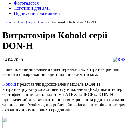
Фотогалерея
Логотипи для ЗМІ
Підписатися на новини
Головна
»
Прес-Центр
»
Новини
» Витратоміри Kobold серії DON-H
Витратоміри Kobold серії
DON-H
24.04.2025
Нове покоління овальних шестеренчастих витратомірів для
точного вимірювання рідин під високим тиском.
Kobold
представляє вдосконалену модель
DON-H
—
витратомір у вибухозахищеному виконанні (Exd), який тепер
сертифікований за стандартами ATEX та IECEx.
DON-H
призначений для високоточного вимірювання рідин з низькою
та високою в’язкістю, що робить його ідеальним рішенням для
складних промислових середовищ.