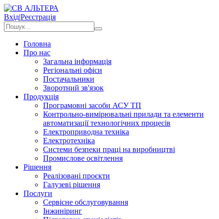
Вхід
|
Реєстрація
Головна
Про нас
Загальна інформація
Регіональні офіси
Постачальники
Зворотний зв'язок
Продукція
Програмовні засоби АСУ ТП
Контрольно-вимірювальні прилади та елементи
автоматизації технологічних процесів
Електроприводна техніка
Електротехніка
Системи безпеки праці на виробництві
Промислове освітлення
Рішення
Реалізовані проєкти
Галузеві рішення
Послуги
Сервісне обслуговування
Інжиніринг