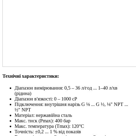
Технічні характеристики:
Діапазон вимірювання: 0,5 – 36 л/год ... 1–40 л/хв
(рідина)
Діапазон в'язкості: 0 – 1000 cP
Підключення: внутрішня нарізь G ⅛ ... G ½, ⅛" NPT ...
½" NPT
Матеріал: нержавійна сталь
Макс. тиск (Pmax): 400 бар
Макс. температура (Tmax): 120°C
Точність: ±0,2 ... 1 % від показів