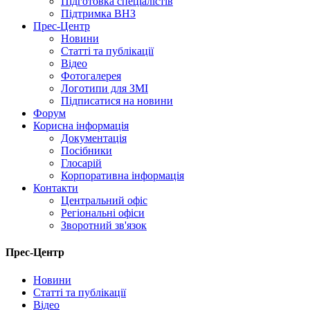
Підготовка спеціалістів
Підтримка ВНЗ
Прес-Центр
Новини
Статті та публікації
Відео
Фотогалерея
Логотипи для ЗМІ
Підписатися на новини
Форум
Корисна інформація
Документація
Посібники
Глосарій
Корпоративна інформація
Контакти
Центральний офіс
Регіональні офіси
Зворотний зв'язок
Прес-Центр
Новини
Статті та публікації
Відео