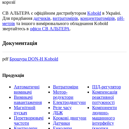
корозії
СВ АЛЬТЕРА є офіційним дистрибутором
Kobold
в Україні.
Для придбання
датчиків
,
витратомірів
,
концентратомірів
,
pH-
метрів
та іншого вимірювального обладнання Kobold
звертайтесь в
офіси СВ АЛЬТЕРА
.
Документація
pdf
Брошура DON-H Kobold
Продукція
Автоматичні
Витратоміри
ПІД-регулятор
вимикачі
Мотор-
Компенсація
Вимикачі
редуктори
реактивної
навантаження
Електродвигуни
потужності
Магнітний
Реле часу
Компоненти
пускач
ДБЖ
людино-
Перетворювачі
Крокові двигуни
машинного
частоти
Датчики
інтерфейсу
Контролери
Енкодери
(кнопки,