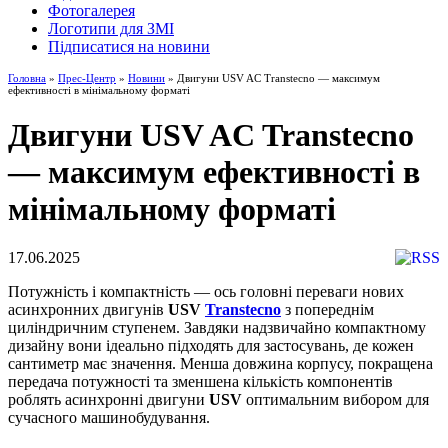
Фотогалерея
Логотипи для ЗМІ
Підписатися на новини
Головна
»
Прес-Центр
»
Новини
» Двигуни USV AC Transtecno — максимум
ефективності в мінімальному форматі
Двигуни USV AC Transtecno
— максимум ефективності в
мінімальному форматі
17.06.2025
Потужність і компактність — ось головні переваги нових
асинхронних двигунів
USV
Transtecno
з попереднім
циліндричним ступенем. Завдяки надзвичайно компактному
дизайну вони ідеально підходять для застосувань, де кожен
сантиметр має значення. Менша довжина корпусу, покращена
передача потужності та зменшена кількість компонентів
роблять асинхронні двигуни
USV
оптимальним вибором для
сучасного машинобудування.