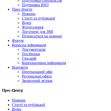
Підготовка спеціалістів
Підтримка ВНЗ
Прес-Центр
Новини
Статті та публікації
Відео
Фотогалерея
Логотипи для ЗМІ
Підписатися на новини
Форум
Корисна інформація
Документація
Посібники
Глосарій
Корпоративна інформація
Контакти
Центральний офіс
Регіональні офіси
Зворотний зв'язок
Прес-Центр
Новини
Статті та публікації
Відео