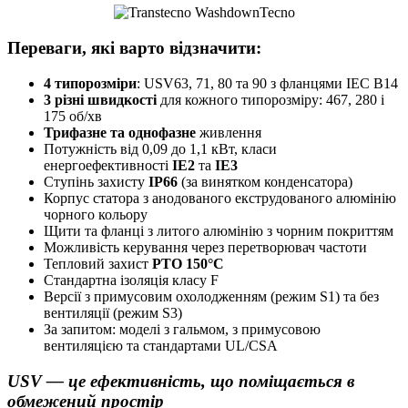
Переваги, які варто відзначити:
4 типорозміри
: USV63, 71, 80 та 90 з фланцями IEC B14
3 різні швидкості
для кожного типорозміру: 467, 280 і
175 об/хв
Трифазне та однофазне
живлення
Потужність від 0,09 до 1,1 кВт, класи
енергоефективності
IE2
та
IE3
Ступінь захисту
IP66
(за винятком конденсатора)
Корпус статора з анодованого екструдованого алюмінію
чорного кольору
Щити та фланці з литого алюмінію з чорним покриттям
Можливість керування через перетворювач частоти
Тепловий захист
PTO 150°C
Стандартна ізоляція класу F
Версії з примусовим охолодженням (режим S1) та без
вентиляції (режим S3)
За запитом: моделі з гальмом, з примусовою
вентиляцією та стандартами UL/CSA
USV — це ефективність, що поміщається в
обмежений простір