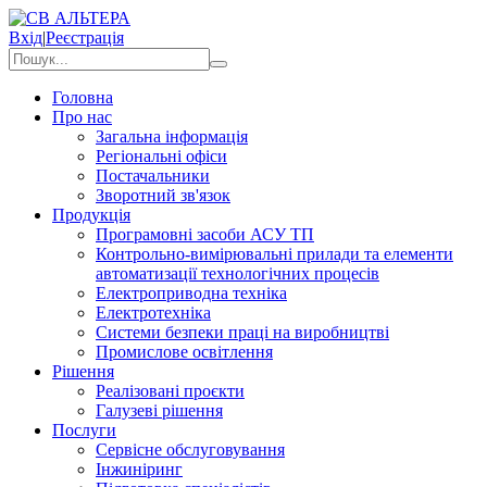
Вхід
|
Реєстрація
Головна
Про нас
Загальна інформація
Регіональні офіси
Постачальники
Зворотний зв'язок
Продукція
Програмовні засоби АСУ ТП
Контрольно-вимірювальні прилади та елементи
автоматизації технологічних процесів
Електроприводна техніка
Електротехніка
Системи безпеки праці на виробництві
Промислове освітлення
Рішення
Реалізовані проєкти
Галузеві рішення
Послуги
Сервісне обслуговування
Інжиніринг