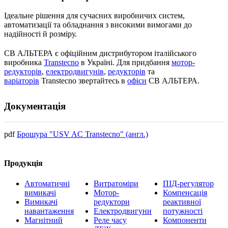
Ідеальне рішення для сучасних виробничих систем,
автоматизації та обладнання з високими вимогами до
надійності й розміру.
СВ АЛЬТЕРА є офіційним дистрибутором італійського
виробника
Transtecno
в Україні. Для придбання
мотор-
редукторів
,
електродвигунів
,
редукторів
та
варіаторів
Transtecno звертайтесь в
офіси
СВ АЛЬТЕРА.
Документація
pdf
Брошура "USV AC Transtecno" (англ.)
Продукція
Автоматичні
Витратоміри
ПІД-регулятор
вимикачі
Мотор-
Компенсація
Вимикачі
редуктори
реактивної
навантаження
Електродвигуни
потужності
Магнітний
Реле часу
Компоненти