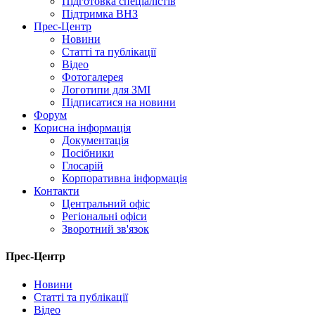
Підготовка спеціалістів
Підтримка ВНЗ
Прес-Центр
Новини
Статті та публікації
Відео
Фотогалерея
Логотипи для ЗМІ
Підписатися на новини
Форум
Корисна інформація
Документація
Посібники
Глосарій
Корпоративна інформація
Контакти
Центральний офіс
Регіональні офіси
Зворотний зв'язок
Прес-Центр
Новини
Статті та публікації
Відео