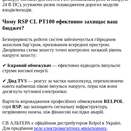
24 В DC), усуваючи ризик пошкодження дорогих модулів
входів/виходів.
Чому RSP CL PT100 ефективно захищає ваш
бюджет?
Безперервність роботи систем забезпечується гібридним
захисним бар’єром, прихованим всередині пристрою.
Дворівнева схема захисту точно контролює низький рівень
напруги захисту:
✔
Іскровий обмежувач
— ефективно відводить імпульсні
струми високої енергії.
✔
Діод TVS
— реагує за частки наносекунд, перехоплюючи
навіть найменші пікові імпульси напруги, перш ніж вони
досягнуть чутливої електроніки.
Вартість впровадження професійних обмежувачів
RELPOL
серії
RSP
, що захищають сигнальну інфраструктуру,
незрівнянно нижча, ніж фінансові наслідки аварій.
СВ АЛЬТЕРА є офіційним дистрибутором Relpol в Україні.
Для придбання
реле електромагнітних мініатюрних
,