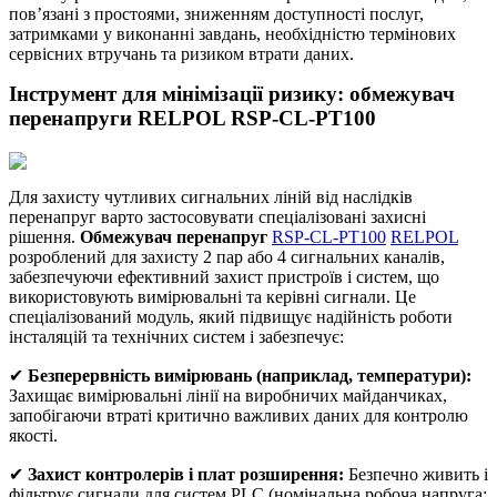
пов’язані з простоями, зниженням доступності послуг,
затримками у виконанні завдань, необхідністю термінових
сервісних втручань та ризиком втрати даних.
Інструмент для мінімізації ризику: обмежувач
перенапруги RELPOL RSP‑CL‑PT100
Для захисту чутливих сигнальних ліній від наслідків
перенапруг варто застосовувати спеціалізовані захисні
рішення.
Обмежувач перенапруг
RSP‑CL‑PT100
RELPOL
розроблений для захисту 2 пар або 4 сигнальних каналів,
забезпечуючи ефективний захист пристроїв і систем, що
використовують вимірювальні та керівні сигнали. Це
спеціалізований модуль, який підвищує надійність роботи
інсталяцій та технічних систем і забезпечує:
✔
Безперервність вимірювань (наприклад, температури):
Захищає вимірювальні лінії на виробничих майданчиках,
запобігаючи втраті критично важливих даних для контролю
якості.
✔
Захист контролерів і плат розширення:
Безпечно живить і
фільтрує сигнали для систем PLC (номінальна робоча напруга: