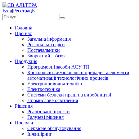
Вхід
|
Реєстрація
Головна
Про нас
Загальна інформація
Регіональні офіси
Постачальники
Зворотний зв'язок
Продукція
Програмовні засоби АСУ ТП
Контрольно-вимірювальні прилади та елементи
автоматизації технологічних процесів
Електроприводна техніка
Електротехніка
Системи безпеки праці на виробництві
Промислове освітлення
Рішення
Реалізовані проєкти
Галузеві рішення
Послуги
Сервісне обслуговування
Інжиніринг