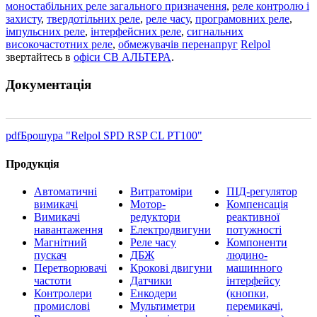
моностабільних реле загального призначення
,
реле контролю і
захисту
,
твердотільних реле
,
реле часу
,
програмовних реле
,
імпульсних реле
,
інтерфейсних реле
,
сигнальних
високочастотних реле
,
обмежувачів перенапруг
Relpol
звертайтесь в
офіси СВ АЛЬТЕРА
.
Документація
pdf
Брошура "Relpol SPD RSP CL PT100"
Продукція
Автоматичні
Витратоміри
ПІД-регулятор
вимикачі
Мотор-
Компенсація
Вимикачі
редуктори
реактивної
навантаження
Електродвигуни
потужності
Магнітний
Реле часу
Компоненти
пускач
ДБЖ
людино-
Перетворювачі
Крокові двигуни
машинного
частоти
Датчики
інтерфейсу
Контролери
Енкодери
(кнопки,
промислові
Мультиметри
перемикачі,