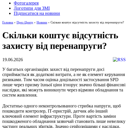
Фотогалерея
Логотипи для ЗМІ
Підписатися на новини
Головна
»
Прес-Центр
»
Новини
» Скільки коштує відсутність захисту від перенапруги?
Скільки коштує відсутність
захисту від перенапруги?
19.06.2026
У багатьох організаціях захист від перенапруги досі
сприймається як додаткові витрати, а не як елемент керування
ризиками. Тим часом оцінка доцільності застосування SPD
лише через призму їхньої ціни ігнорує значно більші фінансові
наслідки, які можуть виникнути через відмови обладнання та
систем живлення.
Достатньо одного неконтрольованого стрибка напруги, щоб
пошкодити контролер, ІТ‑пристрій, датчик або інший
ключовий елемент інфраструктури. Проте вартість заміни
пошкодженого обладнання зазвичай становить лише невелику
частину реальних збитків. Значно серйознішими є наслідки,