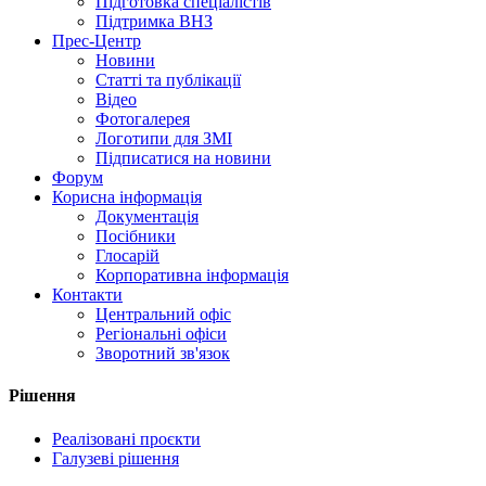
Підготовка спеціалістів
Підтримка ВНЗ
Прес-Центр
Новини
Статті та публікації
Відео
Фотогалерея
Логотипи для ЗМІ
Підписатися на новини
Форум
Корисна інформація
Документація
Посібники
Глосарій
Корпоративна інформація
Контакти
Центральний офіс
Регіональні офіси
Зворотний зв'язок
Рішення
Реалізовані проєкти
Галузеві рішення