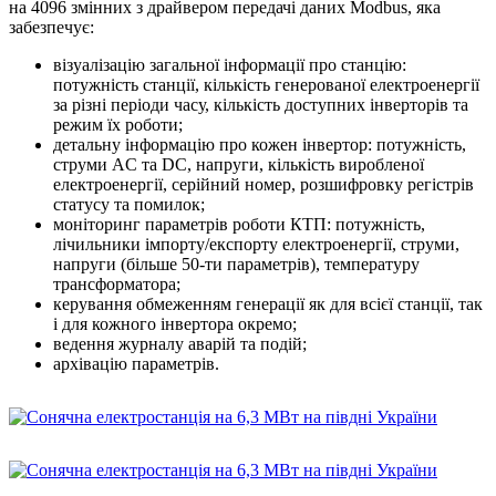
на 4096 змінних з драйвером передачі даних Modbus, яка
забезпечує:
візуалізацію загальної інформації про станцію:
потужність станції, кількість генерованої електроенергії
за різні періоди часу, кількість доступних інверторів та
режим їх роботи;
детальну інформацію про кожен інвертор: потужність,
струми AC та DC, напруги, кількість виробленої
електроенергії, серійний номер, розшифровку регістрів
статусу та помилок;
моніторинг параметрів роботи КТП: потужність,
лічильники імпорту/експорту електроенергії, струми,
напруги (більше 50-ти параметрів), температуру
трансформатора;
керування обмеженням генерації як для всієї станції, так
і для кожного інвертора окремо;
ведення журналу аварій та подій;
архівацію параметрів.