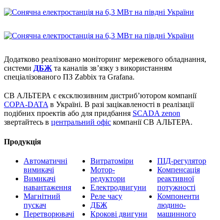
Додатково реалізовано моніторинг мережевого обладнання,
системи
ДБЖ
та каналів зв’язку з використанням
спеціалізованого ПЗ Zabbix та Grafana.
СВ АЛЬТЕРА є ексклюзивним дистриб’ютором компанії
COPA-DATA
в Україні. В разі зацікавленості в реалізації
подібних проектів або для придбання
SCADA zenon
звертайтесь в
центральний офіс
компанії СВ АЛЬТЕРА.
Продукція
Автоматичні
Витратоміри
ПІД-регулятор
вимикачі
Мотор-
Компенсація
Вимикачі
редуктори
реактивної
навантаження
Електродвигуни
потужності
Магнітний
Реле часу
Компоненти
пускач
ДБЖ
людино-
Перетворювачі
Крокові двигуни
машинного