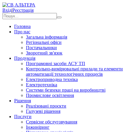
Вхід
|
Реєстрація
Головна
Про нас
Загальна інформація
Регіональні офіси
Постачальники
Зворотний зв'язок
Продукція
Програмовні засоби АСУ ТП
Контрольно-вимірювальні прилади та елементи
автоматизації технологічних процесів
Електроприводна техніка
Електротехніка
Системи безпеки праці на виробництві
Промислове освітлення
Рішення
Реалізовані проєкти
Галузеві рішення
Послуги
Сервісне обслуговування
Інжиніринг