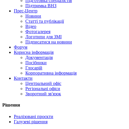
Підготовка спеціалістів
Підтримка ВНЗ
Прес-Центр
Новини
Статті та публікації
Відео
Фотогалерея
Логотипи для ЗМІ
Підписатися на новини
Форум
Корисна інформація
Документація
Посібники
Глосарій
Корпоративна інформація
Контакти
Центральний офіс
Регіональні офіси
Зворотний зв'язок
Рішення
Реалізовані проєкти
Галузеві рішення