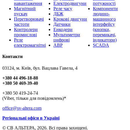
навантаження
Електродвигуни
потужності
Магнітний
Реле часу
Компоненти
пускач
ДБЖ
людино-
Перетворювачі
Крокові двигуни
машинного
частоти
Датчики
інтерфейсу
Контролери
Енкодери
(кнопки,
промислові
Мультиметри
перемикачі,
Реле
цифрові
індикатори)
електромагнітні
АВР
SCADA
Контакти
03124, м. Київ, бул. Вацлава Гавела, 4
+380 44 496-18-88
+380 50 469-39-40
+380 50 419-24-74
(Viber, тільки для повідомлень)*
office@sv-altera.com
Регіональні офіси в Україні
© СВ АЛЬТЕРА, 2026. Всі права захищені.