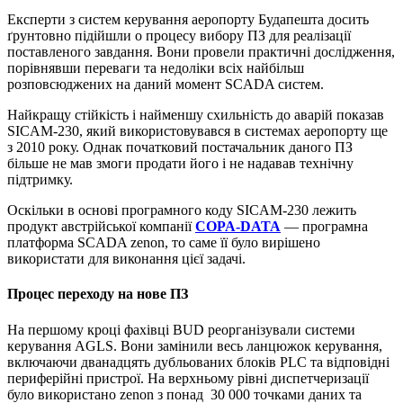
Експерти з систем керування аеропорту Будапешта досить
ґрунтовно підійшли о процесу вибору ПЗ для реалізації
поставленого завдання. Вони провели практичні дослідження,
порівнявши переваги та недоліки всіх найбільш
розповсюджених на даний момент SCADA систем.
Найкращу стійкість і найменшу схильність до аварій показав
SICAM-230, який використовувався в системах аеропорту ще
з 2010 року. Однак початковий постачальник даного ПЗ
більше не мав змоги продати його і не надавав технічну
підтримку.
Оскільки в основі програмного коду SICAM-230 лежить
продукт австрійської компанії
COPA-DATA
— програмна
платформа SCADA zenon, то саме її було вирішено
використати для виконання цієї задачі.
Процес переходу на нове ПЗ
На першому кроці фахівці BUD реорганізували системи
керування AGLS. Вони замінили весь ланцюжок керування,
включаючи дванадцять дубльованих блоків PLC та відповідні
периферійні пристрої. На верхньому рівні диспетчеризації
було використано zenon з понад 30 000 точками даних та