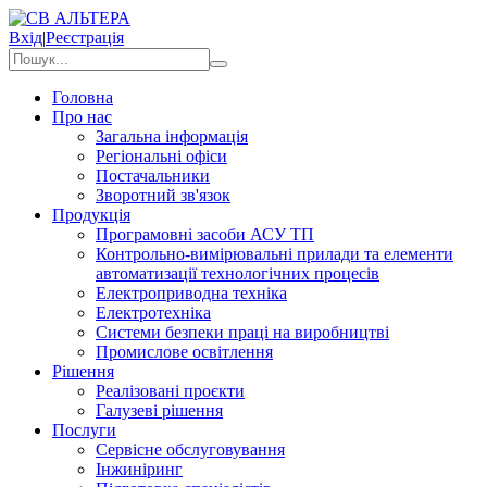
Вхід
|
Реєстрація
Головна
Про нас
Загальна інформація
Регіональні офіси
Постачальники
Зворотний зв'язок
Продукція
Програмовні засоби АСУ ТП
Контрольно-вимірювальні прилади та елементи
автоматизації технологічних процесів
Електроприводна техніка
Електротехніка
Системи безпеки праці на виробництві
Промислове освітлення
Рішення
Реалізовані проєкти
Галузеві рішення
Послуги
Сервісне обслуговування
Інжиніринг