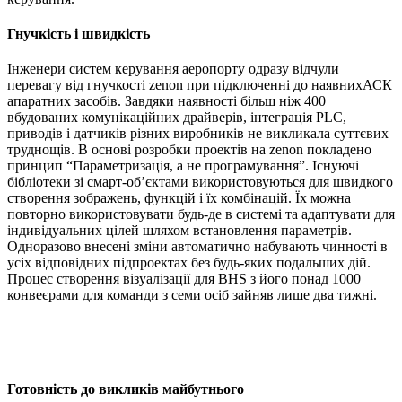
Гнучкість і швидкість
Інженери систем керування аеропорту одразу відчули
перевагу від гнучкості zenon при підключенні до наявнихАСК
апаратних засобів. Завдяки наявності більш ніж 400
вбудованих комунікаційних драйверів, інтеграція PLC,
приводів і датчиків різних виробників не викликала суттєвих
труднощів. В основі розробки проектів на zenon покладено
принцип “Параметризація, а не програмування”. Існуючі
бібліотеки зі смарт-об’єктами використовуються для швидкого
створення зображень, функцій і їх комбінацій. Їх можна
повторно використовувати будь-де в системі та адаптувати для
індивідуальних цілей шляхом встановлення параметрів.
Одноразово внесені зміни автоматично набувають чинності в
усіх відповідних підпроектах без будь-яких подальших дій.
Процес створення візуалізації для BHS з його понад 1000
конвеєрами для команди з семи осіб зайняв лише два тижні.
Готовність до викликів майбутнього