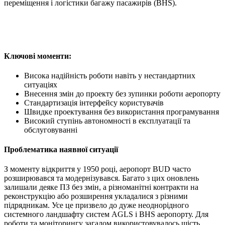
переміщення і логістики багажу пасажирів (BHS).
Ключові моменти:
Висока надійність роботи навіть у нестандартних
ситуаціях
Внесення змін до проекту без зупинки роботи аеропорту
Стандартизація інтерфейсу користувачів
Швидке проектування без використання програмування
Високий ступінь автономності в експлуатації та
обслуговуванні
Проблематика наявної ситуації
З моменту відкриття у 1950 році, аеропорт BUD часто
розширювався та модернізувався. Багато з цих оновлень
залишали деяке ПЗ без змін, а різноманітні контракти на
реконструкцію або розширення укладалися з різними
підрядникам. Усе це призвело до дуже неоднорідного
системного ландшафту систем AGLS і BHS аеропорту. Для
роботи та моніторингу загалом використовувалось шість