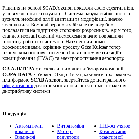
Рішення на основі SCADA zenon показали свою ефективність
у повсякденній експлуатації. Система набула стабільності, а
зусилля, необхідні для її адаптації та модифікації, значно
зменшилися. Команді аеропорту більше не потрібно
покладатися на підтримку сторонніх розробників. Крім того,
стандартизовані екранні мнемосхеми значно покращили
простоту роботи з системою. Натхненний цими
вдосконаленнями, керівник проекту Géza Kulcsár тепер
планує використовувати zenon і для систем вентиляції та
кондиціювання (HVAC) та електропостачання аеропорту.
СВ АЛЬТЕРА
є ексклюзивним дистрибутором компанії
COPA-DATA
в Україні. Якщо Ви зацікавились програмною
платформою
SCADA zenon
, звертайтесь до центрального
офісу компанії
для отримання посилання на завантаження
дистрибутиву системи.
Продукція
Автоматичні
Витратоміри
ПІД-регулятор
вимикачі
Мотор-
Компенсація
Вимикачі
редуктори
реактивної