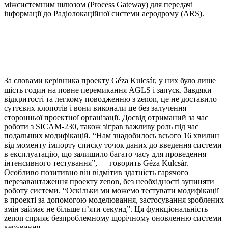
міжсистемним шлюзом (Process Gateway) для передачі
інформації до Радіолокаційної системи аеродрому (ARS).
За словами керівника проекту Géza Kulcsár, у них було лише
шість годин на повне перемикання AGLS і запуск. Завдяки
відкритості та легкому поводженню з zenon, це не доставило
суттєвих клопотів і вони виконали це без залучення
сторонньої проектної організації. Досвід отриманий за час
роботи з SICAM-230, також зіграв важливу роль під час
подальших модифікацій. “Нам знадобилось всього 16 хвилин
від моменту імпорту списку точок даних до введення системи
в експлуатацію, що залишило багато часу для проведення
інтенсивного тестування”, — говорить Géza Kulcsár.
Особливо позитивно він відмітив здатність гарячого
перезавантаження проекту zenon, без необхідності зупиняти
роботу системи. “Оскільки ми можемо тестувати модифікації
в проекті за допомогою моделювання, застосування зроблених
змін займає не більше п’яти секунд”. Ця функціональність
zenon сприяє безпроблемному щорічному оновленню системи
керування.