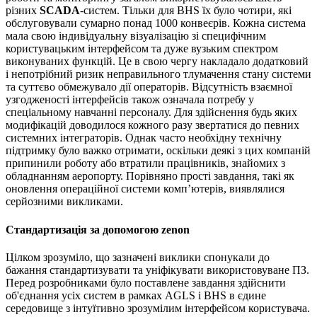
різних
SCADA
-систем. Тільки для BHS їх було чотири, які
обслуговували сумарно понад 1000 конвеєрів. Кожна система
мала свою індивідуальну візуалізацію зі специфічним
користувацьким інтерфейсом та дуже вузьким спектром
виконуваних функцій. Це в свою чергу накладало додатковий
і непотрібний ризик неправильного тлумачення стану системи
та суттєво обмежувало дії операторів. Відсутність взаємної
узгодженості інтерфейсів також означала потребу у
спеціальному навчанні персоналу. Для здійснення будь яких
модифікацій доводилося кожного разу звертатися до певних
системних інтеграторів. Однак часто необхідну технічну
підтримку було важко отримати, оскільки деякі з цих компаній
припинили роботу або втратили працівників, знайомих з
обладнанням аеропорту. Порівняно прості завдання, такі як
оновлення операційної системи комп’ютерів, виявлялися
серйозними викликами.
Стандартизація за допомогою zenon
Цілком зрозуміло, що зазначені виклики спонукали до
бажання стандартизувати та уніфікувати використовуване ПЗ.
Перед розробниками було поставлене завдання здійснити
об'єднання усіх систем в рамках AGLS і BHS в єдине
середовище з інтуїтивно зрозумілим інтерфейсом користувача.