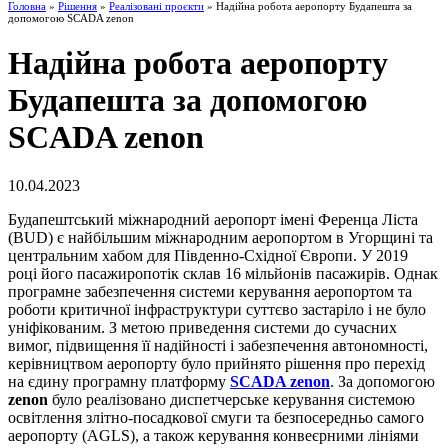
Головна
»
Рішення
»
Реалізовані проєкти
» Надійна робота аеропорту Будапешта за
допомогою SCADA zenon
Надійна робота аеропорту
Будапешта за допомогою
SCADA zenon
10.04.2023
Будапештський міжнародний аеропорт імені Ференца Ліста
(BUD) є найбільшим міжнародним аеропортом в Угорщині та
центральним хабом для Південно-Східної Європи. У 2019
році його пасажиропотік склав 16 мільйонів пасажирів. Однак
програмне забезпечення системи керування аеропортом та
роботи критичної інфраструктури суттєво застаріло і не було
уніфікованим. З метою приведення системи до сучасних
вимог, підвищення її надійності і забезпечення автономності,
керівництвом аеропорту було прийнято рішення про перехід
на єдину програмну платформу
SCADA zenon
. За допомогою
zenon
було реалізовано диспетчерське керування системою
освітлення злітно-посадкової смуги та безпосередньо самого
аеропорту (AGLS), а також керування конвеєрними лініями