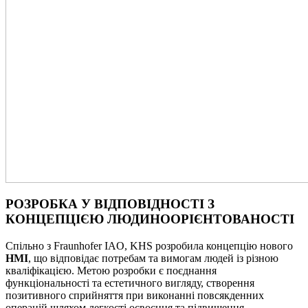
РОЗРОБКА У ВІДПОВІДНОСТІ З
КОНЦЕПЦІЄЮ ЛЮДИНООРІЄНТОВАНОСТІ
Спільно з Fraunhofer IAO, KHS розробила концепцію нового
HMI
, що відповідає потребам та вимогам людей із різною
кваліфікацією. Метою розробки є поєднання
функціональності та естетичного вигляду, створення
позитивного сприйняття при виконанні повсякденних
операцій шляхом легкості освоєння та підвищення