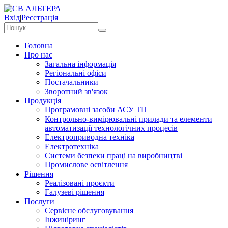
Вхід
|
Реєстрація
Головна
Про нас
Загальна інформація
Регіональні офіси
Постачальники
Зворотний зв'язок
Продукція
Програмовні засоби АСУ ТП
Контрольно-вимірювальні прилади та елементи
автоматизації технологічних процесів
Електроприводна техніка
Електротехніка
Системи безпеки праці на виробництві
Промислове освітлення
Рішення
Реалізовані проєкти
Галузеві рішення
Послуги
Сервісне обслуговування
Інжиніринг