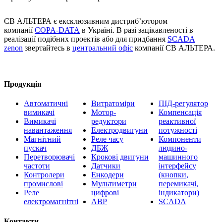
СВ АЛЬТЕРА є ексклюзивним дистриб’ютором
компанії
COPA-DATA
в Україні. В разі зацікавленості в
реалізації подібних проектів або для придбання
SCADA
zenon
звертайтесь в
центральний офіс
компанії СВ АЛЬТЕРА.
Продукція
Автоматичні
Витратоміри
ПІД-регулятор
вимикачі
Мотор-
Компенсація
Вимикачі
редуктори
реактивної
навантаження
Електродвигуни
потужності
Магнітний
Реле часу
Компоненти
пускач
ДБЖ
людино-
Перетворювачі
Крокові двигуни
машинного
частоти
Датчики
інтерфейсу
Контролери
Енкодери
(кнопки,
промислові
Мультиметри
перемикачі,
Реле
цифрові
індикатори)
електромагнітні
АВР
SCADA
Контакти