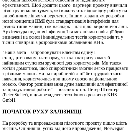
ефективності. Щоб досягти цього, партнери проекту вивчили
різні групи користувачів, які виконують відповідну роботу на
виробничих лініях чи верстатах. Іншим завданням розробки
нової концепції
HMI
була стандартизація інтерфейсів для
різних типів машин, і як наслідок – для цілої виробничої лінії.
Архітектура подання інформації та механізми навігації були
визначені на основі індивідуальних тестів користувачів та у
тісній співпраці з розробниками обладнання KHS.
"Наша мета – запропонувати клієнтам єдину і
стандартизовану платформу, яка характеризувалася б
найвищим ступенем зручності для користувачів. Ми також
хотіли домогтися, щоб співробітники змогли легко працювати
з різними машинами на виробничій лінії без трудомісткого
навчання, користуючись при цьому своєю національною
мовою. Фактор розпізнавання дуже важливий для ефективної
та продуктивної роботи" – пояснює к.т.н. Петер Штелтер
(Peter Stelter), віце-президент з технічного розвитку KHS
GmbH.
ПОЧАТОК РУХУ ЗАЛІЗНИЦІ
На розробку та впровадження пілотного проекту пішло шість
місяців. Оцінивши успіх від його впровадження, Norwegian