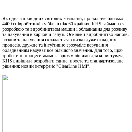
Як одна з провідних світових компаній, що налічує близько
4400 співробітників у більш ніж 60 країнах, KHS займається
розробкою та виробництвом машин і обладнання для розливу
та пакування в харчовій галузі. Оскільки виробництво напоїв,
розлив та пакування складається з низки дуже складних
процесів, дружнє та інтуїтивно зрозуміле керування
обладнанням набуває все більшого значення. Для того, щоб
зробити ці процеси якомога зрозумілішими для користувача,
KHS вирішила розробити єдине, просте та стандартизоване
рішення: новий інтерфейс "ClearLine HMI".