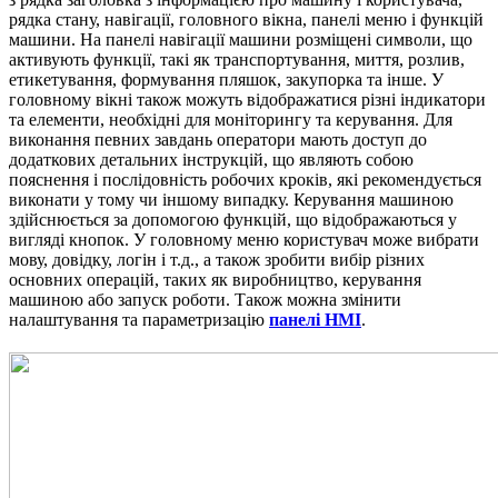
рядка стану, навігації, головного вікна, панелі меню і функцій
машини. На панелі навігації машини розміщені символи, що
активують функції, такі як транспортування, миття, розлив,
етикетування, формування пляшок, закупорка та інше. У
головному вікні також можуть відображатися різні індикатори
та елементи, необхідні для моніторингу та керування. Для
виконання певних завдань оператори мають доступ до
додаткових детальних інструкцій, що являють собою
пояснення і послідовність робочих кроків, які рекомендується
виконати у тому чи іншому випадку. Керування машиною
здійснюється за допомогою функцій, що відображаються у
вигляді кнопок. У головному меню користувач може вибрати
мову, довідку, логін і т.д., а також зробити вибір різних
основних операцій, таких як виробництво, керування
машиною або запуск роботи. Також можна змінити
налаштування та параметризацію
панелі HMI
.