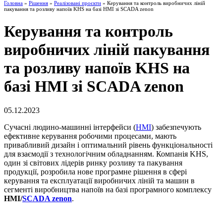
Головна
»
Рішення
»
Реалізовані проєкти
» Керування та контроль виробничих ліній
пакування та розливу напоїв KHS на базі HMI зі SCADA zenon
Керування та контроль
виробничих ліній пакування
та розливу напоїв KHS на
базі HMI зі SCADA zenon
05.12.2023
Сучасні людино-машинні інтерфейси (
HMI
) забезпечують
ефективне керування робочими процесами, мають
привабливий дизайн і оптимальний рівень функціональності
для взаємодії з технологічним обладнанням. Компанія KHS,
один зі світових лідерів ринку розливу та пакування
продукції, розробила нове програмне рішення в сфері
керування та експлуатації виробничих ліній та машин в
сегменті виробництва напоїв на базі програмного комплексу
HMI/
SCADA zenon
.