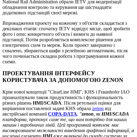
National Rail Administration обрали IETV для модернізації
обладнання контролю та керування ще шістнадцяти
додаткових підстанцій своєї мережі.
Впровадження проекту на кожному з об'єктів складається з
декількох етапів: спочатку IETV відвідує місце, щоб зробити
фото і опис конкретного об'єкта і вимоги до наявної
підстанції. Потім розробляється комплексне рішення для
електричних схем та мереж. Коли проект завершено і
схвалено, збираються шафи з релейною автоматикою, після
чого починається складна робота з програмування кожної
схеми.
ПРОЕКТУВАННЯ ІНТЕРФЕЙСУ
КОРИСТУВАЧА ЗА ДОПОМОГОЮ ZENON
Крім нової концепції "ClearLine HMI", KHS і Fraunhofer IAO
проаналізували також продуктивність і функціональність
різних рішень
HMI/SCADA
. Після ретельної оцінки для
вирішення поставленої задачі KHS обрала
zenon
від
австрійської компанії
COPA-DATA
.
"
zenon
, як
HMI/SCADA
платформа, пропонує саме те, що нам потрібно для наших
машин і виробничих ліній. Цей програмний комплекс має
високорозвинені можливості виведення графічної інформації, а
численні елементи
HMI
вже включені до складу системи за