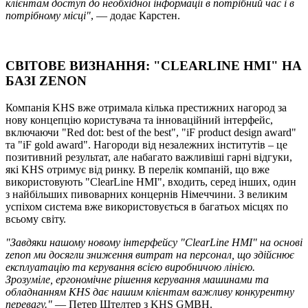
клієнтам доступ до необхідної інформації в потрібний час і в
потрібному місці"
, — додає Карстен.
СВІТОВЕ ВИЗНАННЯ: "CLEARLINE HMI" НА
БАЗІ ZENON
Компанія KHS вже отримала кілька престижних нагород за
нову концепцію користувача та інноваційний інтерфейс,
включаючи "Red dot: best of the best", "iF product design award"
та "iF gold award". Нагороди від незалежних інститутів – це
позитивний результат, але набагато важливіші гарні відгуки,
які KHS отримує від ринку. В перелік компаній, що вже
використовують "ClearLine HMI", входить, серед інших, один
з найбільших пивоварних концернів Німеччини. З великим
успіхом система вже використовується в багатьох місцях по
всьому світу.
"Завдяки нашому новому інтерфейсу "ClearLine HMI" на основі
zenon ми досягли зниження витрат на персонал, що здійснює
експлуатацію та керування всією виробничою лінією.
Зрозуміле, ергономічне рішення керування машинами та
обладнанням KHS дає нашим клієнтам важливу конкурентну
перевагу."
— Петер Штелтер з KHS GMBH.