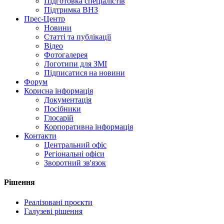
Підготовка спеціалістів
Підтримка ВНЗ
Прес-Центр
Новини
Статті та публікації
Відео
Фотогалерея
Логотипи для ЗМІ
Підписатися на новини
Форум
Корисна інформація
Документація
Посібники
Глосарій
Корпоративна інформація
Контакти
Центральний офіс
Регіональні офіси
Зворотний зв'язок
Рішення
Реалізовані проєкти
Галузеві рішення