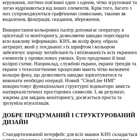
керування, логічно пов'язані один з одним, чітко згруповані та
легко відрізняються від інших елементів. Крім того, багато з
них супроводжуються графічними символами, такими як
видалення, фільтрація, скидання, збереження.
Використання кольорових палітр допомагає оператору в
орієнтації та моніторингу, дозволяючи швидко переглядати
всю важливу інформацію. KHS, як колір фону, обрала
антрацит, який у поєднанні з їх шрифтом і кольором
забезпечує хорошу читабельність і впізнаваність всіх екранних
елементів у промислових умовах. Було продумано й інші
колірні схеми. Наприклад, службові екрани, екрани трендів та
екрани з технологічними процесами мають чітко визначені
кольори фону, що дозволяють швидко зорієнтуватися та
виконати необхідні операції. Новий "ClearLine HMI"
використовує функціональні структурні індикатори замість
напівреалістичних просторових символів. І, як результат,
зокрема для завдань моніторингу, досягається проста та
зрозуміла візуалізація.
ДОБРЕ ПРОДУМАНИЙ І СТРУКТУРОВАНИЙ
ДИЗАЙН
Стандартизований інтерфейс для всіх машин KHS складається
з рядка заголовка з інформацією про машину і користувача,