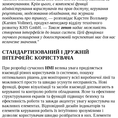
замовчуванням. Крім цього, є комплексні функції
адміністрування користувачів та прав доступу, керування
рецептами, моделювання обладнання, та журнали
повідомлень про тривогу,
— розповідає Карстен Волльмер
(Karsten Vollmer), продукт-менеджер відділу технічного
розвитку KHS GmbH. —
Також
zenon
надає можливість
створення інтерфейсів до інших систем. Цей фунціонал
гнучкого розширення у довгостроковій перспективі має для нас
величезне значення."
СТАНДАРТИЗОВАНИЙ І ДРУЖНІЙ
ІНТЕРФЕЙС КОРИСТУВАЧА
При розробці сучасних
HMI
велика увага приділяється
взаємодії різних користувачів із системою, пошуку
оптимальних рішень для моніторингу всієї виробничої лінії та
можливості просто та швидко усунути несправність. Нові
функції, форми візуалізації та засоби взаємодії допомагають в
керуванні та контролю роботи обладнання. Ясне та ефективне
структурування екранів та функцій підвищує безпеку та
ефективність роботи та завжди акцентує увагу користувача на
важливих елементах. Відповідний дизайн індикаторів та
елементів керування робить їх інтуїтивно зрозумілими і
дозволяє користувачам швидко розібратися в них. Елементи