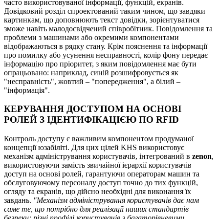
часто використовуваної інформації, функцій, екранів.
Довідковий розділ спроектований таким чином, що завдяки
картинкам, що доповнюють текст довідки, зорієнтуватися
зможе навіть малодосвідчений співробітник. Повідомлення та
проблеми з машинами або окремими компонентами
відображаються в рядку стану. Крім пояснення та інформації
про помилку або усунення несправності, колір фону передає
інформацію про пріоритет, з яким повідомлення має бути
опрацьовано: наприклад, синій розшифровується як
"несправність", жовтий – "попередження", а білий –
"інформація".
КЕРУВАННЯ ДОСТУПОМ НА ОСНОВІ
РОЛЕЙ З ІДЕНТИФІКАЦІЄЮ ПО RFID
Контроль доступу є важливим компонентом продуманої
концепції юзабіліті. Для цих цілей KHS використовує
механізм адміністрування користувачів, інтегрований в
zenon
,
використовуючи замість звичайної ієрархії користувачів
доступ на основі ролей, гарантуючи операторам машин та
обслуговуючому персоналу доступ точно до тих функцій,
огляду та екранів, що дійсно необхідні для виконання їх
завдань.
"Механізм адміністрування користувачів дає нам
саме те, що потрібно для реалізації наших стандартів
безпеки: різні профілі користувачів з багаторівневими