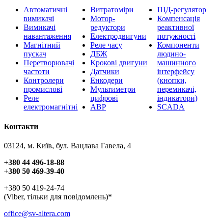
Автоматичні
Витратоміри
ПІД-регулятор
вимикачі
Мотор-
Компенсація
Вимикачі
редуктори
реактивної
навантаження
Електродвигуни
потужності
Магнітний
Реле часу
Компоненти
пускач
ДБЖ
людино-
Перетворювачі
Крокові двигуни
машинного
частоти
Датчики
інтерфейсу
Контролери
Енкодери
(кнопки,
промислові
Мультиметри
перемикачі,
Реле
цифрові
індикатори)
електромагнітні
АВР
SCADA
Контакти
03124, м. Київ, бул. Вацлава Гавела, 4
+380 44 496-18-88
+380 50 469-39-40
+380 50 419-24-74
(Viber, тільки для повідомлень)*
office@sv-altera.com