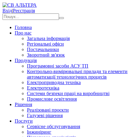
Вхід
|
Реєстрація
Головна
Про нас
Загальна інформація
Регіональні офіси
Постачальники
Зворотний зв'язок
Продукція
Програмовні засоби АСУ ТП
Контрольно-вимірювальні прилади та елементи
автоматизації технологічних процесів
Електроприводна техніка
Електротехніка
Системи безпеки праці на виробництві
Промислове освітлення
Рішення
Реалізовані проєкти
Галузеві рішення
Послуги
Сервісне обслуговування
Інжиніринг