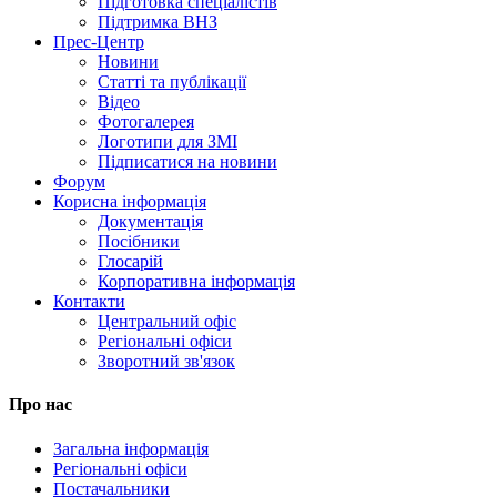
Підготовка спеціалістів
Підтримка ВНЗ
Прес-Центр
Новини
Статті та публікації
Відео
Фотогалерея
Логотипи для ЗМІ
Підписатися на новини
Форум
Корисна інформація
Документація
Посібники
Глосарій
Корпоративна інформація
Контакти
Центральний офіс
Регіональні офіси
Зворотний зв'язок
Про нас
Загальна інформація
Регіональні офіси
Постачальники