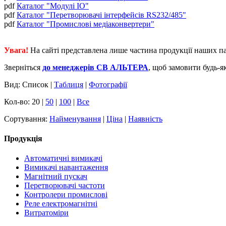
pdf
Каталог "Модулі IO"
pdf
Каталог "Перетворювачі інтерфейсів RS232/485"
pdf
Каталог "Промислові медіаконвертери"
Увага!
На сайті представлена лише частина продукції наших па
Зверніться
до менеджерів СВ АЛЬТЕРА
, щоб замовити будь-я
Вид: Список |
Таблиця
|
Фотографії
Кол-во: 20 |
50
|
100
|
Все
Сортування:
Найменування
|
Ціна
|
Наявність
Продукція
Автоматичні вимикачі
Вимикачі навантаження
Магнітний пускач
Перетворювачі частоти
Контролери промислові
Реле електромагнітні
Витратоміри