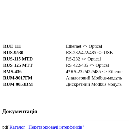
RUE-111
Ethernet <> Optical
RUS-9530
RS-232/422/485 <> USB
RUS-115 MTD
RS-232 <> Optical
RUS-125 MTT
RS-422/485 <> Optical
BMS-436
4*RS-232/422/485 <> Ethernet
RUM-9017FM
Аналоговий Modbus-модуль
RUM-9053DM
Дискретний Modbus-модуль
Документація
pdf
Каталог "Перетворювачі інтерфейсів"