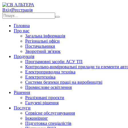
Вхід
|
Реєстрація
Головна
Про нас
Загальна інформація
Регіональні офіси
Постачальники
Зворотний зв'язок
Продукція
Програмовні засоби АСУ ТП
Контрольно-вимірювальні прилади та елементи авто
Електроприводна техніка
Електротехніка
Системи безпеки праці на виробництві
Промислове освітлення
Рішення
Реалізовані проєкти
Галузеві рішення
Послуги
Сервісне обслуговування
Інжиніринг
Підготовка спеціалістів