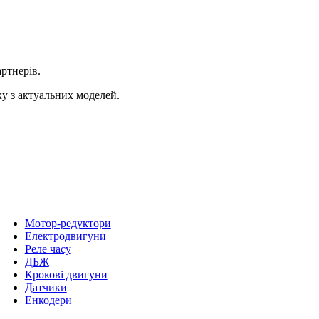
ртнерів.
ку з актуальних моделей.
Мотор-редуктори
Електродвигуни
Реле часу
ДБЖ
Крокові двигуни
Датчики
Енкодери