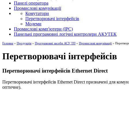
Панелі оператора
Промислові комунікації
Комутатори
Перетворювачі інтерфейсів
Модеми
Промислові комп'ютери (IPC)
Панельні програмовні логічні контролери АКУТЕК
Головна
»
Продукція
»
Програмовні засоби АСУ ТП
»
Промислові комунікації
» Перетворю
Перетворювачі інтерфейсів
Перетворювачі інтерфейсів Ethernet Direct
Перетворювачі інтерфейсів Ethernet Direct призначені для комун
оптичне).