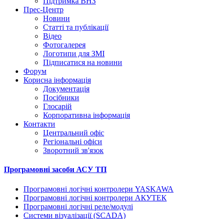
Підтримка ВНЗ
Прес-Центр
Новини
Статті та публікації
Відео
Фотогалерея
Логотипи для ЗМІ
Підписатися на новини
Форум
Корисна інформація
Документація
Посібники
Глосарій
Корпоративна інформація
Контакти
Центральний офіс
Регіональні офіси
Зворотний зв'язок
Програмовні засоби АСУ ТП
Програмовні логічні контролери YASKAWA
Програмовні логічні контролери АКУТЕК
Програмовні логічні реле/модулі
Системи візуалізації (SCADA)