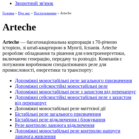
Зворотний зв'язок
Головна
»
Про нас
»
Постачальники
» Arteche
Arteche
Arteche
— багатонаціональна корпорація з 70-річною
історією, зі штаб-квартирою в Мунгії, Іспанія. Arteche
розробляє обладнання та рішення для електроенергетики,
включаючи генерацію, передачу та розподіл. Компанія є
потужним виробником спеціалізованих реле для
промисловості, енергетики та транспорту:
Допоміжні моностабільні реле загального призначення
Допоміжні сейсмостійкі моностабільні реле
Допоміжні моностабільні реле з захистом від перенапруг
Допоміжні сейсмостійкі моностабільні реле з захистом
від перенапруг
Допоміжні моностабільні реле миттєвої дії
Бістабільні реле загального призначення
Бістабільні реле відключення і блокування
Реле контролю ланцюга відключення
Допоміжні моностабільні реле контролю напруги
ланцюга живлення