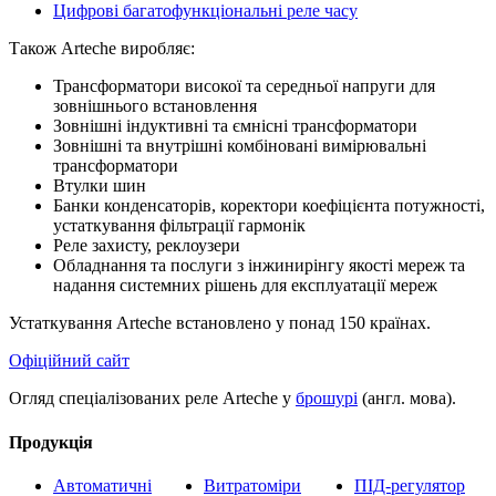
Цифрові багатофункціональні реле часу
Також Arteche виробляє:
Трансформатори високої та середньої напруги для
зовнішнього встановлення
Зовнішні індуктивні та ємнісні трансформатори
Зовнішні та внутрішні комбіновані вимірювальні
трансформатори
Втулки шин
Банки конденсаторів, коректори коефіцієнта потужності,
устаткування фільтрації гармонік
Реле захисту, реклоузери
Обладнання та послуги з інжинирінгу якості мереж та
надання системних рішень для експлуатації мереж
Устаткування Arteche встановлено у понад 150 країнах.
Офіційний сайт
Огляд спеціалізованих реле Arteche у
брошурі
(англ. мова).
Продукція
Автоматичні
Витратоміри
ПІД-регулятор