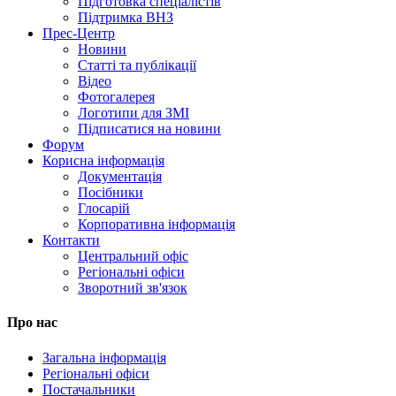
Підготовка спеціалістів
Підтримка ВНЗ
Прес-Центр
Новини
Статті та публікації
Відео
Фотогалерея
Логотипи для ЗМІ
Підписатися на новини
Форум
Корисна інформація
Документація
Посібники
Глосарій
Корпоративна інформація
Контакти
Центральний офіс
Регіональні офіси
Зворотний зв'язок
Про нас
Загальна інформація
Регіональні офіси
Постачальники