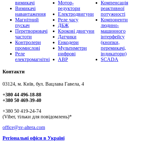
вимикачі
Мотор-
Компенсація
Вимикачі
редуктори
реактивної
навантаження
Електродвигуни
потужності
Магнітний
Реле часу
Компоненти
пускач
ДБЖ
людино-
Перетворювачі
Крокові двигуни
машинного
частоти
Датчики
інтерфейсу
Контролери
Енкодери
(кнопки,
промислові
Мультиметри
перемикачі,
Реле
цифрові
індикатори)
електромагнітні
АВР
SCADA
Контакти
03124, м. Київ, бул. Вацлава Гавела, 4
+380 44 496-18-88
+380 50 469-39-40
+380 50 419-24-74
(Viber, тільки для повідомлень)*
office@sv-altera.com
Регіональні офіси в Україні