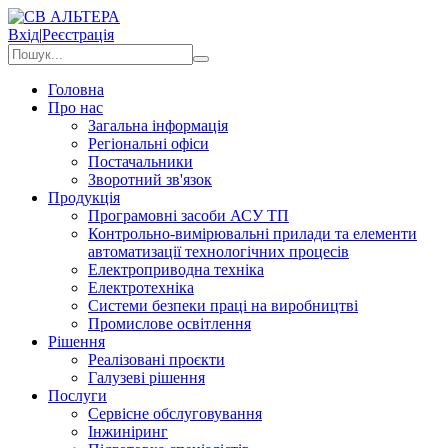
Вхід
|
Реєстрація
Головна
Про нас
Загальна інформація
Регіональні офіси
Постачальники
Зворотний зв'язок
Продукція
Програмовні засоби АСУ ТП
Контрольно-вимірювальні прилади та елементи
автоматизації технологічних процесів
Електроприводна техніка
Електротехніка
Системи безпеки праці на виробництві
Промислове освітлення
Рішення
Реалізовані проєкти
Галузеві рішення
Послуги
Сервісне обслуговування
Інжиніринг