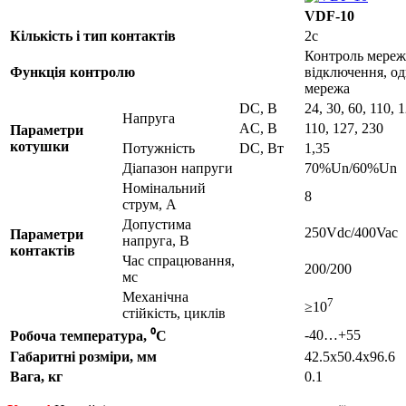
VDF-10
Кількість і тип контактів
2c
Контроль мереж
Функція контролю
відключення, о
мережа
DC, B
24, 30, 60, 110, 
Напруга
AC, B
110, 127, 230
Параметри
котушки
Потужність
DC, Вт
1,35
Діапазон напруги
70%Un/60%Un
Номінальний
8
струм, А
Допустима
250Vdc/400Vac
Параметри
напруга, В
контактів
Час спрацювання,
200/200
мс
Механічна
7
≥10
стійкість, циклів
-40…+55
Робоча температура, ⁰С
Габаритні розміри, мм
42.5x50.4x96.6
Вага, кг
0.1