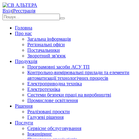
Вхід
|
Реєстрація
Головна
Про нас
Загальна інформація
Регіональні офіси
Постачальники
Зворотний зв'язок
Продукція
Програмовні засоби АСУ ТП
Контрольно-вимірювальні прилади та елементи
автоматизації технологічних процесів
Електроприводна техніка
Електротехніка
Системи безпеки праці на виробництві
Промислове освітлення
Рішення
Реалізовані проєкти
Галузеві рішення
Послуги
Сервісне обслуговування
Інжиніринг