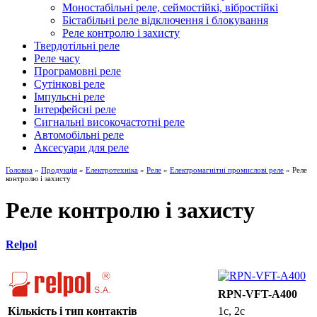
Моностабільні реле, сеймостійкі, вібростійкі
Бістабільні реле відключення і блокування
Реле контролю і захисту
Твердотільні реле
Реле часу
Програмовні реле
Сутінкові реле
Імпульсні реле
Інтерфейсні реле
Сигнальні високочастотні реле
Автомобільні реле
Аксесуари для реле
Головна
»
Продукція
»
Електротехніка
»
Реле
»
Електромагнітні промислові реле
» Реле
контролю і захисту
Реле контролю і захисту
Relpol
RPN-VFT-A400
Кількість і тип контактів
1c, 2c