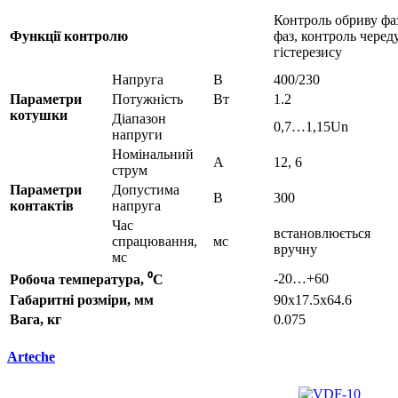
Контроль обриву фаз
Функції контролю
фаз, контроль черед
гістерезису
Напруга
B
400/230
Параметри
Потужність
Вт
1.2
котушки
Діапазон
0,7…1,15Un
напруги
Номінальний
A
12, 6
струм
Параметри
Допустима
В
300
контактів
напруга
Час
встановлюється
спрацювання,
мс
вручну
мс
-20…+60
Робоча температура, ⁰С
Габаритні розміри, мм
90x17.5x64.6
Вага, кг
0.075
Arteche