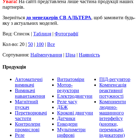
Увага!
На сайті представлена лише частина продукції наших
партнерів.
Зверніться
до менеджерів СВ АЛЬТЕРА
, щоб замовити будь-
яку з актуальних моделей.
Вид: Список |
Таблиця
|
Фотографії
Кол-во: 20 |
50
|
100
|
Все
Сортування:
Найменування
|
Ціна
|
Наявність
Продукція
Автоматичні
Витратоміри
ПІД-регулятор
вимикачі
Мотор-
Компенсація
Вимикачі
редуктори
реактивної
навантаження
Електродвигуни
потужності
Магнітний
Реле часу
Компоненти
пускач
ДБЖ
людино-
Перетворювачі
Крокові двигуни
машинного
частоти
Датчики
інтерфейсу
Контролери
Енкодери
(кнопки,
промислові
Мультиметри
перемикачі,
Реле
цифрові
індикатори)