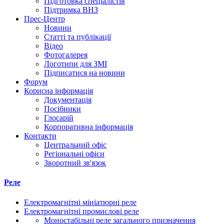
Підготовка спеціалістів
Підтримка ВНЗ
Прес-Центр
Новини
Статті та публікації
Відео
Фотогалерея
Логотипи для ЗМІ
Підписатися на новини
Форум
Корисна інформація
Документація
Посібники
Глосарій
Корпоративна інформація
Контакти
Центральний офіс
Регіональні офіси
Зворотний зв'язок
Реле
Електромагнітні мініатюрні реле
Електромагнітні промислові реле
Моностабільні реле загального призначення