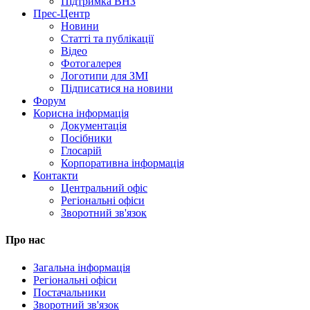
Підтримка ВНЗ
Прес-Центр
Новини
Статті та публікації
Відео
Фотогалерея
Логотипи для ЗМІ
Підписатися на новини
Форум
Корисна інформація
Документація
Посібники
Глосарій
Корпоративна інформація
Контакти
Центральний офіс
Регіональні офіси
Зворотний зв'язок
Про нас
Загальна інформація
Регіональні офіси
Постачальники
Зворотний зв'язок