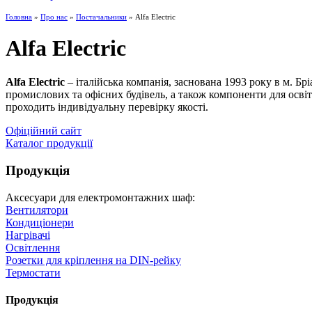
Головна
»
Про нас
»
Постачальники
» Alfa Electric
Alfa Electric
Alfa Electric
– італійська компанія, заснована 1993 року в м. Брі
промислових та офісних будівель, а також компоненти для осві
проходить індивідуальну перевірку якості.
Офіційний сайт
Каталог продукції
Продукція
Аксесуари для електромонтажних шаф:
Вентилятори
Кондиціонери
Нагрівачі
Освітлення
Розетки для кріплення на DIN-рейку
Термоcтати
Продукція