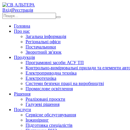
Вхід
|
Реєстрація
Головна
Про нас
Загальна інформація
Регіональні офіси
Постачальники
Зворотний зв'язок
Продукція
Програмовні засоби АСУ ТП
Контрольно-вимірювальні прилади та елементи авто
Електроприводна техніка
Електротехніка
Системи безпеки праці на виробництві
Промислове освітлення
Рішення
Реалізовані проєкти
Галузеві рішення
Послуги
Сервісне обслуговування
Інжиніринг
Підготовка спеціалістів