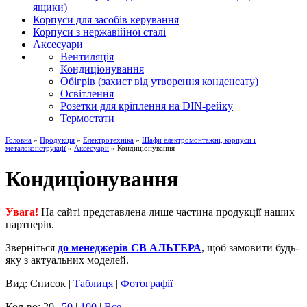
ящики)
Корпуси для засобів керування
Корпуси з нержавійної сталі
Аксесуари
Вентиляція
Кондиціонування
Обігрів (захист від утворення конденсату)
Освітлення
Розетки для кріплення на DIN-рейку
Термостати
Головна
»
Продукція
»
Електротехніка
»
Шафи електромонтажні, корпуси і
металоконструкції
»
Аксесуари
» Кондиціонування
Кондиціонування
Увага!
На сайті представлена лише частина продукції наших
партнерів.
Зверніться
до менеджерів СВ АЛЬТЕРА
, щоб замовити будь-
яку з актуальних моделей.
Вид: Список |
Таблиця
|
Фотографії
Кол-во: 20 |
50
|
100
|
Все