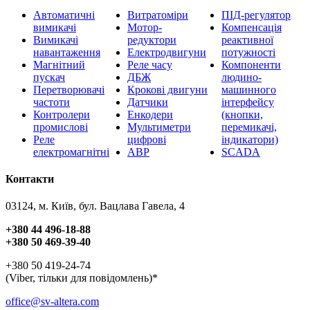
Автоматичні
Витратоміри
ПІД-регулятор
вимикачі
Мотор-
Компенсація
Вимикачі
редуктори
реактивної
навантаження
Електродвигуни
потужності
Магнітний
Реле часу
Компоненти
пускач
ДБЖ
людино-
Перетворювачі
Крокові двигуни
машинного
частоти
Датчики
інтерфейсу
Контролери
Енкодери
(кнопки,
промислові
Мультиметри
перемикачі,
Реле
цифрові
індикатори)
електромагнітні
АВР
SCADA
Контакти
03124, м. Київ, бул. Вацлава Гавела, 4
+380 44 496-18-88
+380 50 469-39-40
+380 50 419-24-74
(Viber, тільки для повідомлень)*
office@sv-altera.com