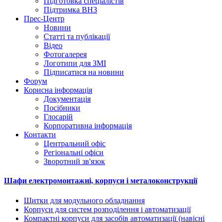
Підготовка спеціалістів
Підтримка ВНЗ
Прес-Центр
Новини
Статті та публікації
Відео
Фотогалерея
Логотипи для ЗМІ
Підписатися на новини
Форум
Корисна інформація
Документація
Посібники
Глосарій
Корпоративна інформація
Контакти
Центральний офіс
Регіональні офіси
Зворотний зв'язок
Шафи електромонтажні, корпуси і металоконструкції
Щитки для модульного обладнання
Корпуси для систем розподілення і автоматизації
Компактні корпуси для засобів автоматизації (навісні