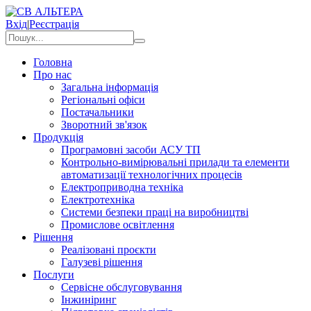
Вхід
|
Реєстрація
Головна
Про нас
Загальна інформація
Регіональні офіси
Постачальники
Зворотний зв'язок
Продукція
Програмовні засоби АСУ ТП
Контрольно-вимірювальні прилади та елементи
автоматизації технологічних процесів
Електроприводна техніка
Електротехніка
Системи безпеки праці на виробництві
Промислове освітлення
Рішення
Реалізовані проєкти
Галузеві рішення
Послуги
Сервісне обслуговування
Інжиніринг