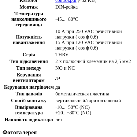
Каталог
control.pdf
(452 KB)
Монтаж
DIN-рейка
Температура
навколишнього
-45...+80°C
середовища
10 А при 250 VAC резистивной
Потужність
нагрузки ( cos ф 0,6)
навантаження
15 А при 120 VAC резистивной
нагрузки ( cos ф 0,6)
Серія
THRV
Тип підключення
2-х полюсный клеммник на 2,5 мм2
Тип виходу
NO и NC
Керування
да
вентилятором
Керування нагрівачем
да
Тип давачів
биметалическая пластина
Спосіб монтажу
вертикальный/горизонтальный
Вимірювана
-10...+50°C (NC)
температура
+20...+80°C (NO)
Наявність індикатора
нет
Фотогалерея