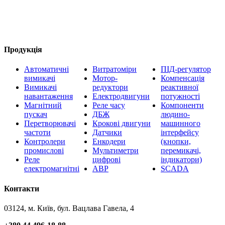
Продукція
Автоматичні
Витратоміри
ПІД-регулятор
вимикачі
Мотор-
Компенсація
Вимикачі
редуктори
реактивної
навантаження
Електродвигуни
потужності
Магнітний
Реле часу
Компоненти
пускач
ДБЖ
людино-
Перетворювачі
Крокові двигуни
машинного
частоти
Датчики
інтерфейсу
Контролери
Енкодери
(кнопки,
промислові
Мультиметри
перемикачі,
Реле
цифрові
індикатори)
електромагнітні
АВР
SCADA
Контакти
03124, м. Київ, бул. Вацлава Гавела, 4