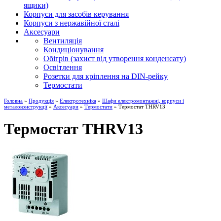
ящики)
Корпуси для засобів керування
Корпуси з нержавійної сталі
Аксесуари
Вентиляція
Кондиціонування
Обігрів (захист від утворення конденсату)
Освітлення
Розетки для кріплення на DIN-рейку
Термостати
Головна
»
Продукція
»
Електротехніка
»
Шафи електромонтажні, корпуси і
металоконструкції
»
Аксесуари
»
Термостати
» Термостат THRV13
Термостат THRV13