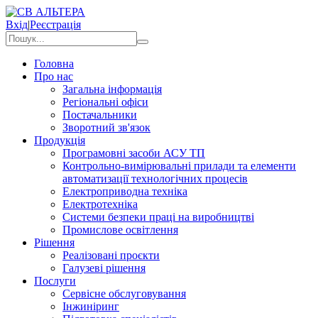
Вхід
|
Реєстрація
Головна
Про нас
Загальна інформація
Регіональні офіси
Постачальники
Зворотний зв'язок
Продукція
Програмовні засоби АСУ ТП
Контрольно-вимірювальні прилади та елементи
автоматизації технологічних процесів
Електроприводна техніка
Електротехніка
Системи безпеки праці на виробництві
Промислове освітлення
Рішення
Реалізовані проєкти
Галузеві рішення
Послуги
Сервісне обслуговування
Інжиніринг