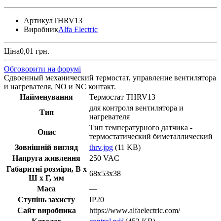
Артикул
THRV13
Виробник
Alfa Electric
Ціна
0,01 грн.
Обговорити на форумі
Cдвоенный механический термостат, управление вентилятора
и нагревателя, NO и NC контакт.
Найменування
Термостат THRV13
для контроля вентилятора и
Тип
нагревателя
Тип температурного датчика -
Опис
термостатический биметаллический
Зовнішній вигляд
thrv.jpg
(11 KB)
Напруга живлення
250 VAC
Габаритні розміри, В х
68х53х38
Ш х Г, мм
Маса
—
Ступінь захисту
IP20
Сайт виробника
https://www.alfaelectric.com/