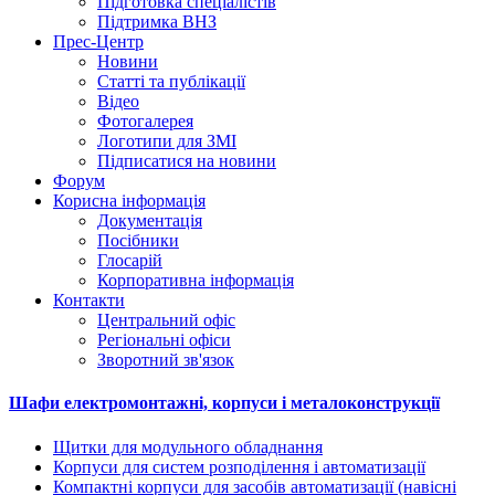
Підготовка спеціалістів
Підтримка ВНЗ
Прес-Центр
Новини
Статті та публікації
Відео
Фотогалерея
Логотипи для ЗМІ
Підписатися на новини
Форум
Корисна інформація
Документація
Посібники
Глосарій
Корпоративна інформація
Контакти
Центральний офіс
Регіональні офіси
Зворотний зв'язок
Шафи електромонтажні, корпуси і металоконструкції
Щитки для модульного обладнання
Корпуси для систем розподілення і автоматизації
Компактні корпуси для засобів автоматизації (навісні