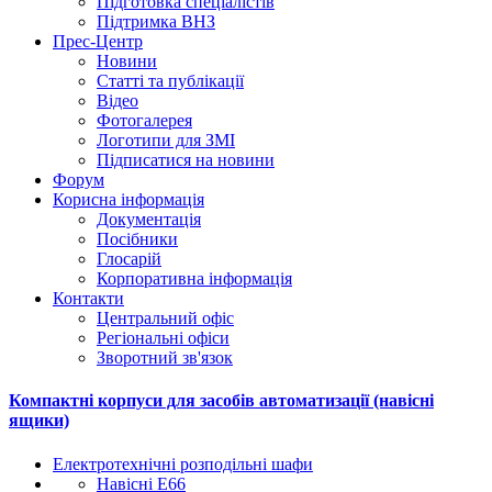
Підготовка спеціалістів
Підтримка ВНЗ
Прес-Центр
Новини
Статті та публікації
Відео
Фотогалерея
Логотипи для ЗМІ
Підписатися на новини
Форум
Корисна інформація
Документація
Посібники
Глосарій
Корпоративна інформація
Контакти
Центральний офіс
Регіональні офіси
Зворотний зв'язок
Компактні корпуси для засобів автоматизації (навісні
ящики)
Електротехнічні розподільні шафи
Навісні E66