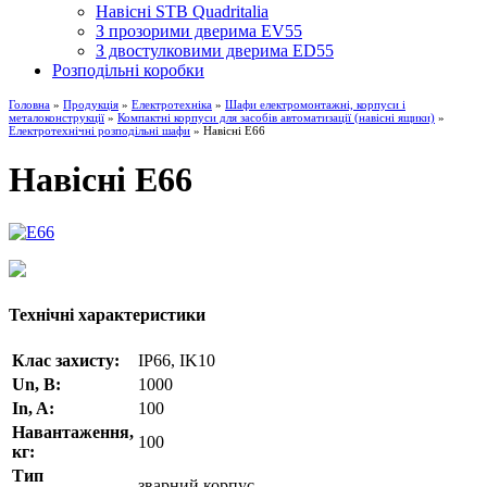
Навісні STB Quadritalia
З прозорими дверима EV55
З двостулковими дверима ED55
Розподільні коробки
Головна
»
Продукція
»
Електротехніка
»
Шафи електромонтажні, корпуси і
металоконструкції
»
Компактні корпуси для засобів автоматизації (навісні ящики)
»
Електротехнічні розподільні шафи
» Навісні E66
Навісні E66
Технічні характеристики
Клас захисту:
IP66, IK10
Un, B:
1000
In, A:
100
Навантаження,
100
кг:
Тип
зварний корпус