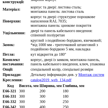
конструкції:
корпус та двері: листова сталь;
Матеріал:
монтажна панель: листова сталь
корпус та двері: структурне порошкове
Поверхня:
напилення RAL 7035;
монтажна панель: цинкове покриття
двері та панель кабельного введення:
Ущільнення:
спінений поліуретан
круглий з подвійною борідкою, язичковий;
Замок:
*від 1000 мм - триточковий штанговий з
подвійною борідкою 5 мм, накладка
Петля:
кут відкриття до 180°
Комплект
корпус, двері із замком, монтажна панель,
постачання:
панель кабельного введення, ключ, упаковка
Опції:
спеціальний колір, спеціальні розміри
Приладдя:
Детальну інформацію див. у
Монтаж систем
Креслення:
catalog2019_web_134.pdf
Код
Висота, мм
Ширина, мм
Глибина, мм
E66-321
300
200
180
E66-331
300
300
180
E66-332
300
300
250
E66-342
300
400
250