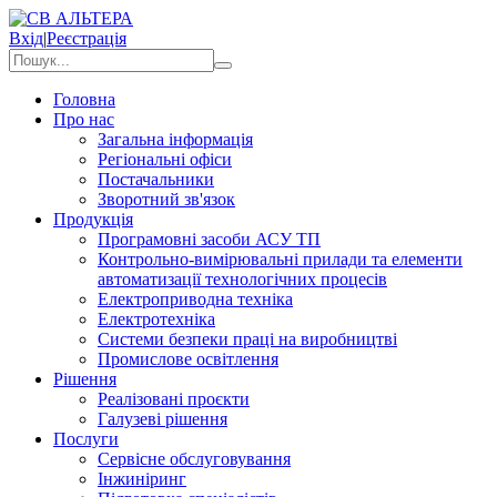
Вхід
|
Реєстрація
Головна
Про нас
Загальна інформація
Регіональні офіси
Постачальники
Зворотний зв'язок
Продукція
Програмовні засоби АСУ ТП
Контрольно-вимірювальні прилади та елементи
автоматизації технологічних процесів
Електроприводна техніка
Електротехніка
Системи безпеки праці на виробництві
Промислове освітлення
Рішення
Реалізовані проєкти
Галузеві рішення
Послуги
Сервісне обслуговування
Інжиніринг