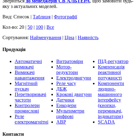
Зверніться
до менеджерів СВ АЛЬТЕРА
, щоб замовити будь-
яку з актуальних моделей.
Вид: Список |
Таблиця
|
Фотографії
Кол-во: 20 |
50
|
100
|
Все
Сортування:
Найменування
|
Ціна
|
Наявність
Продукція
Автоматичні
Витратоміри
ПІД-регулятор
вимикачі
Мотор-
Компенсація
Вимикачі
редуктори
реактивної
навантаження
Електродвигуни
потужності
Магнітний
Реле часу
Компоненти
пускач
ДБЖ
людино-
Перетворювачі
Крокові двигуни
машинного
частоти
Датчики
інтерфейсу
Контролери
Енкодери
(кнопки,
промислові
Мультиметри
перемикачі,
Реле
цифрові
індикатори)
електромагнітні
АВР
SCADA
Контакти