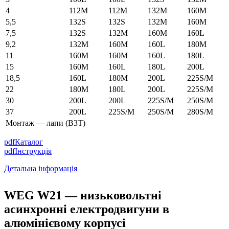
4
112M
112M
132M
160M
5,5
132S
132S
132M
160M
7,5
132S
132M
160M
160L
9,2
132M
160M
160L
180M
11
160M
160M
160L
180L
15
160M
160L
180L
200L
18,5
160L
180M
200L
225S/M
22
180M
180L
200L
225S/M
30
200L
200L
225S/M
250S/M
37
200L
225S/M
250S/M
280S/M
Монтаж — лапи (B3T)
pdf
Каталог
pdf
Інструкція
Детальна інформація
WEG W21 — низьковольтні
асинхронні електродвигуни в
алюмінієвому корпусі