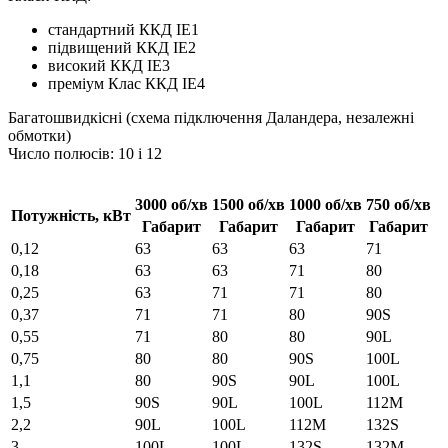
стандартний ККД IE1
підвищений ККД IE2
високий ККД IE3
преміум Клас ККД IE4
Багатошвидкісні (схема підключення Даландера, незалежні
обмотки)
Число полюсів: 10 і 12
3000 об/хв
1500 об/хв
1000 об/хв
750 об/хв
Потужність, кВт
Габарит
Габарит
Габарит
Габарит
0,12
63
63
63
71
0,18
63
63
71
80
0,25
63
71
71
80
0,37
71
71
80
90S
0,55
71
80
80
90L
0,75
80
80
90S
100L
1,1
80
90S
90L
100L
1,5
90S
90L
100L
112M
2,2
90L
100L
112M
132S
3
100L
100L
132S
132M