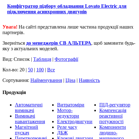
Конфігуратор підбору обладнання Lovato Electric для
підключення асинхронних двигунів
Увага!
На сайті представлена лише частина продукції наших
партнерів.
Зверніться
до менеджерів СВ АЛЬТЕРА
, щоб замовити будь-
яку з актуальних моделей.
Вид: Список |
Таблиця
|
Фотографії
Кол-во: 20 |
50
|
100
|
Все
Сортування:
Найменування
|
Ціна
|
Наявність
Продукція
Автоматичні
Витратоміри
ПІД-регулятор
вимикачі
Мотор-
Компенсація
Вимикачі
редуктори
реактивної
навантаження
Електродвигуни
потужності
Магнітний
Реле часу
Компоненти
пускач
ДБЖ
людино-
Перетворювачі
Крокові двигуни
машинного