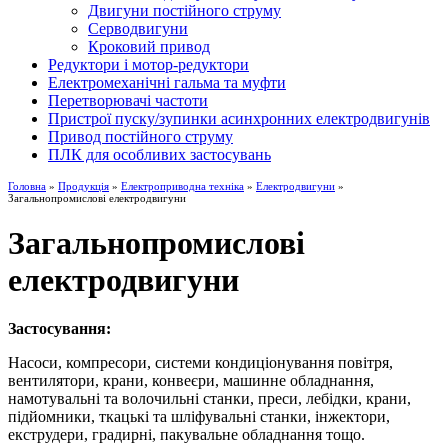
Двигуни постійного струму
Серводвигуни
Кроковий привод
Редуктори і мотор-редуктори
Електромеханічні гальма та муфти
Перетворювачі частоти
Пристрої пуску/зупинки асинхронних електродвигунів
Привод постійного струму
ПЛК для особливих застосувань
Головна
»
Продукція
»
Електроприводна техніка
»
Електродвигуни
»
Загальнопромислові електродвигуни
Загальнопромислові
електродвигуни
Застосування:
Насоси, компресори, cистеми кондиціонування повітря,
вентилятори, крани, конвеєри, машинне обладнання,
намотувальні та волочильні станки, преси, лебідки, крани,
підйомники, ткацькі та шліфувальні станки, інжектори,
екструдери, градирні, пакувальне обладнання тощо.