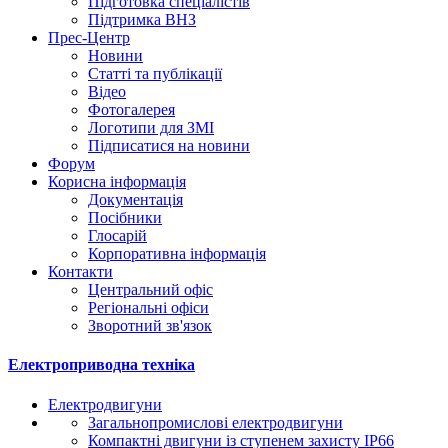
Підготовка спеціалістів
Підтримка ВНЗ
Прес-Центр
Новини
Статті та публікації
Відео
Фотогалерея
Логотипи для ЗМІ
Підписатися на новини
Форум
Корисна інформація
Документація
Посібники
Глосарій
Корпоративна інформація
Контакти
Центральний офіс
Регіональні офіси
Зворотний зв'язок
Електроприводна техніка
Електродвигуни
Загальнопромислові електродвигуни
Компактні двигуни із ступенем захисту IP66