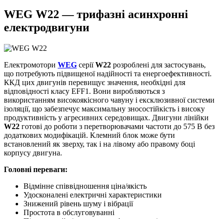
WEG W22 — трифазні асинхронні
електродвигуни
Електромотори
WEG
серії
W22
розроблені для застосувань,
що потребують підвищеної надійності та енергоефективності.
ККД цих двигунів перевищує значення, необхідні для
відповідності класу EFF1. Вони виробляються з
використанням високоякісного чавуну і ексклюзивної системи
ізоляції, що забезпечує максимальну зносостійкість і високу
продуктивність у агресивних середовищах. Двигуни лінійки
W22
готові до роботи з перетворювачами частоти до 575 В без
додаткових модифікацій. Клемний блок може бути
встановлений як зверху, так і на лівому або правому боці
корпусу двигуна.
Головні переваги:
Відмінне співвідношення ціна/якість
Удосконалені електричні характеристики
Знижений рівень шуму і вібрації
Простота в обслуговуванні