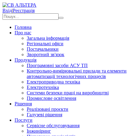
Вхід
|
Реєстрація
Головна
Про нас
Загальна інформація
Регіональні офіси
Постачальники
Зворотний зв'язок
Продукція
Програмовні засоби АСУ ТП
Контрольно-вимірювальні прилади та елементи
автоматизації технологічних процесів
Електроприводна техніка
Електротехніка
Системи безпеки праці на виробництві
Промислове освітлення
Рішення
Реалізовані проєкти
Галузеві рішення
Послуги
Сервісне обслуговування
Інжиніринг