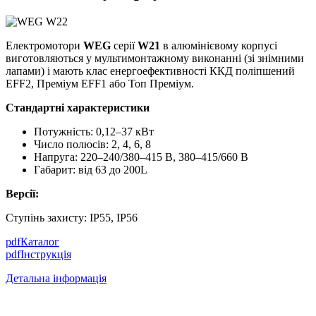
Електромотори
WEG
серії
W21
в алюмінієвому корпусі
виготовляються у мультимонтажному виконанні (зі знімними
лапами) і мають клас енергоефективності ККД поліпшений
EFF2, Преміум EFF1 або Топ Преміум.
Стандартні характеристики
Потужність: 0,12–37 кВт
Число полюсів: 2, 4, 6, 8
Напруга: 220–240/380–415 В, 380–415/660 В
Габарит: від 63 до 200L
Версії:
Ступінь захисту: IP55, IP56
pdf
Каталог
pdf
Інструкція
Детальна інформація