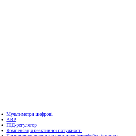
Мультиметри цифрові
АВР
ПІД-регулятор
Компенсація реактивної потужності
Компоненти людино-машинного інтерфейсу (кнопки,