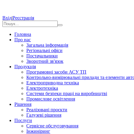
Вхід
|
Реєстрація
Головна
Про нас
Загальна інформація
Регіональні офіси
Постачальники
Зворотний зв'язок
Продукція
Програмовні засоби АСУ ТП
Контрольно-вимірювальні прилади та елементи авто
Електроприводна техніка
Електротехніка
Системи безпеки праці на виробництві
Промислове освітлення
Рішення
Реалізовані проєкти
Галузеві рішення
Послуги
Сервісне обслуговування
Інжиніринг