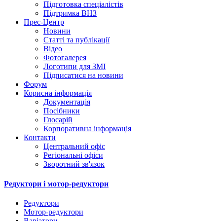
Підготовка спеціалістів
Підтримка ВНЗ
Прес-Центр
Новини
Статті та публікації
Відео
Фотогалерея
Логотипи для ЗМІ
Підписатися на новини
Форум
Корисна інформація
Документація
Посібники
Глосарій
Корпоративна інформація
Контакти
Центральний офіс
Регіональні офіси
Зворотний зв'язок
Редуктори і мотор-редуктори
Редуктори
Мотор-редуктори
Варіатори