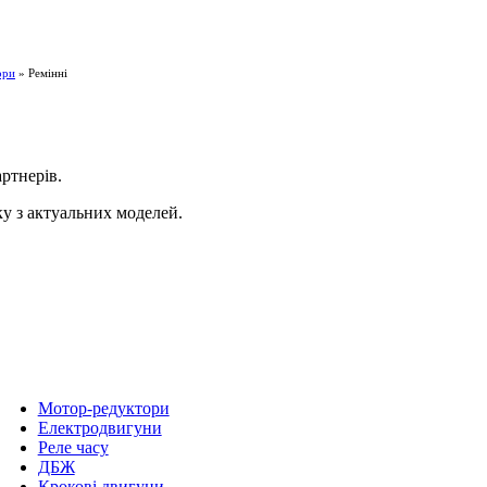
ори
» Ремінні
ртнерів.
ку з актуальних моделей.
Мотор-редуктори
Електродвигуни
Реле часу
ДБЖ
Крокові двигуни