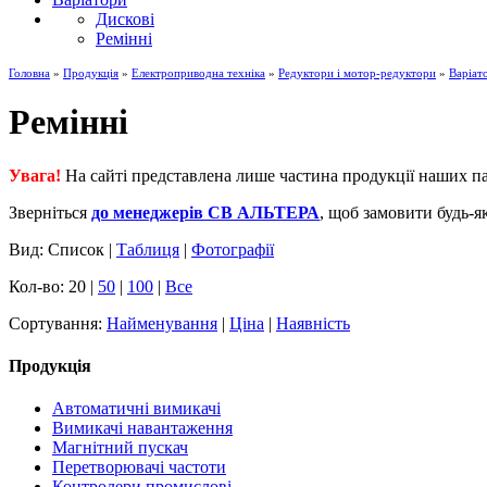
Дискові
Ремінні
Головна
»
Продукція
»
Електроприводна техніка
»
Редуктори і мотор-редуктори
»
Варіат
Ремінні
Увага!
На сайті представлена лише частина продукції наших па
Зверніться
до менеджерів СВ АЛЬТЕРА
, щоб замовити будь-я
Вид: Список |
Таблиця
|
Фотографії
Кол-во: 20 |
50
|
100
|
Все
Сортування:
Найменування
|
Ціна
|
Наявність
Продукція
Автоматичні вимикачі
Вимикачі навантаження
Магнітний пускач
Перетворювачі частоти
Контролери промислові