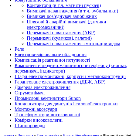
Контактори (в т.ч. магнітні пускачі)
Вимикачі навантаження (в т.ч. рубильники)
Вимикач-роз’єднувач-запобіжник
Шляхові й аварійні вимикачі (датчики
електромеханічні)
Перемикачі навантаження (АВР)
Перемикачі (кулачкові, галетні)
Перемикачі навантаження з мотор-приводом
Реле
Електровимірювальне обладнання
Компенсація реактивної потужності
Компоненти людино-машинного інтерфейсу (кнопки,
перемикачі, індикатори)
Шафи електромонтажні, корпуси і металоконструкції
Гарантоване електроживлення (ДБЖ, АВР)
Джерела електроживлення
Струмознімачі
Промислові вентилятори Sunon
Конденсатори для двигунів і силової електроніки
Монтажні аксесуари
Трансформатори високовольтні
Комірки високовольтні
Шинопроводи
Головна
»
Продукція
»
Електротехніка
»
Комутаційне обладнання
» Шляхові й аварійні