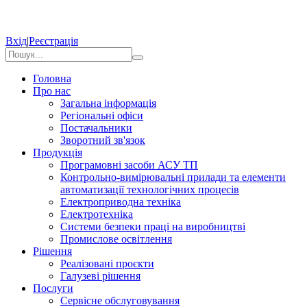
Вхід
|
Реєстрація
Головна
Про нас
Загальна інформація
Регіональні офіси
Постачальники
Зворотний зв'язок
Продукція
Програмовні засоби АСУ ТП
Контрольно-вимірювальні прилади та елементи
автоматизації технологічних процесів
Електроприводна техніка
Електротехніка
Системи безпеки праці на виробництві
Промислове освітлення
Рішення
Реалізовані проєкти
Галузеві рішення
Послуги
Сервісне обслуговування