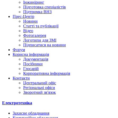
Інжиніринг
Підготовка спеціалістів
Підтримка ВНЗ
Прес-Центр
Новини
Статті та публікації
Відео
Фотогалерея
Логотипи для ЗМІ
Підписатися на новини
Форум
Корисна інформація
Документація
Посібники
Глосарій
Корпоративна інформація
Контакти
Центральний офіс
Регіональні офіси
Зворотний зв'язок
Електротехніка
Захисне обладнання
Комутаційне обладнання