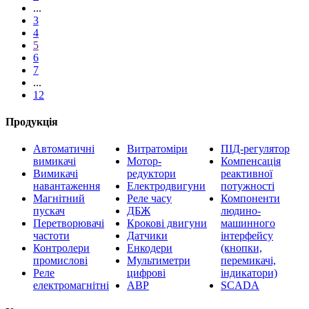
...
3
4
5
6
7
...
12
Продукція
Автоматичні
Витратоміри
ПІД-регулятор
вимикачі
Мотор-
Компенсація
Вимикачі
редуктори
реактивної
навантаження
Електродвигуни
потужності
Магнітний
Реле часу
Компоненти
пускач
ДБЖ
людино-
Перетворювачі
Крокові двигуни
машинного
частоти
Датчики
інтерфейсу
Контролери
Енкодери
(кнопки,
промислові
Мультиметри
перемикачі,
Реле
цифрові
індикатори)
електромагнітні
АВР
SCADA