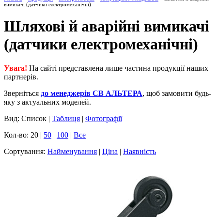
вимикачі (датчики електромеханічні)
Шляхові й аварійні вимикачі
(датчики електромеханічні)
Увага!
На сайті представлена лише частина продукції наших
партнерів.
Зверніться
до менеджерів СВ АЛЬТЕРА
, щоб замовити будь-
яку з актуальних моделей.
Вид: Список |
Таблиця
|
Фотографії
Кол-во: 20 |
50
|
100
|
Все
Сортування:
Найменування
|
Ціна
|
Наявність