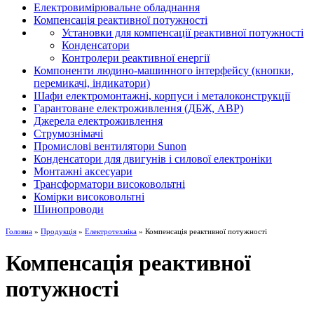
Електровимірювальне обладнання
Компенсація реактивної потужності
Установки для компенсації реактивної потужності
Конденсатори
Контролери реактивної енергії
Компоненти людино-машинного інтерфейсу (кнопки,
перемикачі, індикатори)
Шафи електромонтажні, корпуси і металоконструкції
Гарантоване електроживлення (ДБЖ, АВР)
Джерела електроживлення
Струмознімачі
Промислові вентилятори Sunon
Конденсатори для двигунів і силової електроніки
Монтажні аксесуари
Трансформатори високовольтні
Комірки високовольтні
Шинопроводи
Головна
»
Продукція
»
Електротехніка
» Компенсація реактивної потужності
Компенсація реактивної
потужності