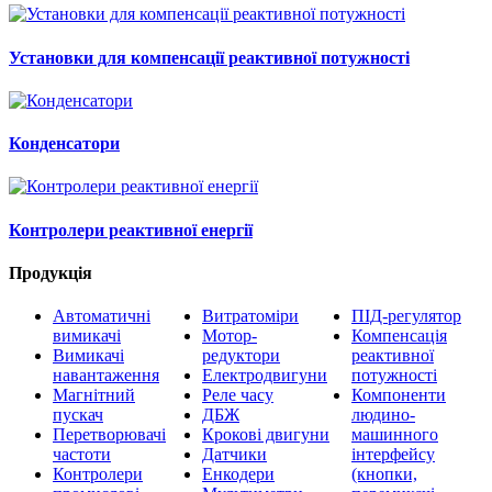
Установки для компенсації реактивної потужності
Конденсатори
Контролери реактивної енергії
Продукція
Автоматичні
Витратоміри
ПІД-регулятор
вимикачі
Мотор-
Компенсація
Вимикачі
редуктори
реактивної
навантаження
Електродвигуни
потужності
Магнітний
Реле часу
Компоненти
пускач
ДБЖ
людино-
Перетворювачі
Крокові двигуни
машинного
частоти
Датчики
інтерфейсу
Контролери
Енкодери
(кнопки,