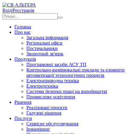
Вхід
|
Реєстрація
Головна
Про нас
Загальна інформація
Регіональні офіси
Постачальники
Зворотний зв'язок
Продукція
Програмовні засоби АСУ ТП
Контрольно-вимірювальні прилади та елементи
автоматизації технологічних процесів
Електроприводна техніка
Електротехніка
Системи безпеки праці на виробництві
Промислове освітлення
Рішення
Реалізовані проєкти
Галузеві рішення
Послуги
Сервісне обслуговування
Інжиніринг