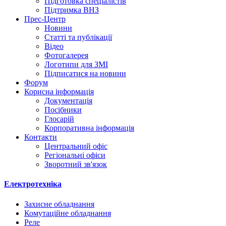
Підготовка спеціалістів
Підтримка ВНЗ
Прес-Центр
Новини
Статті та публікації
Відео
Фотогалерея
Логотипи для ЗМІ
Підписатися на новини
Форум
Корисна інформація
Документація
Посібники
Глосарій
Корпоративна інформація
Контакти
Центральний офіс
Регіональні офіси
Зворотний зв'язок
Електротехніка
Захисне обладнання
Комутаційне обладнання
Реле