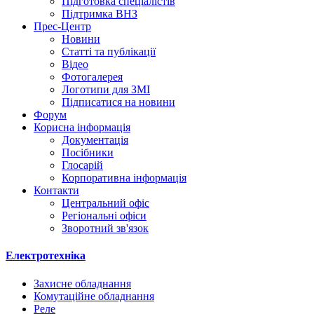
Підготовка спеціалістів
Підтримка ВНЗ
Прес-Центр
Новини
Статті та публікації
Відео
Фотогалерея
Логотипи для ЗМІ
Підписатися на новини
Форум
Корисна інформація
Документація
Посібники
Глосарій
Корпоративна інформація
Контакти
Центральний офіс
Регіональні офіси
Зворотний зв'язок
Електротехніка
Захисне обладнання
Комутаційне обладнання
Реле