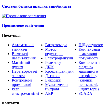
Системи безпеки праці на виробництві
Промислове освітлення
Продукція
Автоматичні
Витратоміри
ПІД-регулятор
вимикачі
Мотор-
Компенсація
Вимикачі
редуктори
реактивної
навантаження
Електродвигуни
потужності
Магнітний
Реле часу
Компоненти
пускач
ДБЖ
людино-
Перетворювачі
Крокові двигуни
машинного
частоти
Датчики
інтерфейсу
Контролери
Енкодери
(кнопки,
промислові
Мультиметри
перемикачі,
Реле
цифрові
індикатори)
електромагнітні
АВР
SCADA
Контакти