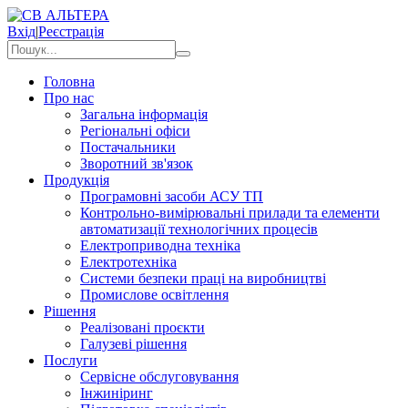
Вхід
|
Реєстрація
Головна
Про нас
Загальна інформація
Регіональні офіси
Постачальники
Зворотний зв'язок
Продукція
Програмовні засоби АСУ ТП
Контрольно-вимірювальні прилади та елементи
автоматизації технологічних процесів
Електроприводна техніка
Електротехніка
Системи безпеки праці на виробництві
Промислове освітлення
Рішення
Реалізовані проєкти
Галузеві рішення
Послуги
Сервісне обслуговування
Інжиніринг