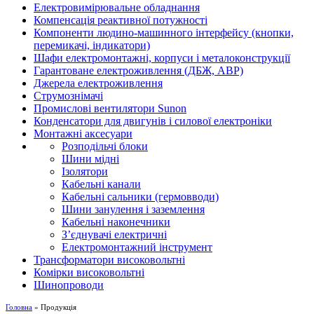
Електровимірювальне обладнання
Компенсація реактивної потужності
Компоненти людино-машинного інтерфейсу (кнопки,
перемикачі, індикатори)
Шафи електромонтажні, корпуси і металоконструкції
Гарантоване електроживлення (ДБЖ, АВР)
Джерела електроживлення
Струмознімачі
Промислові вентилятори Sunon
Конденсатори для двигунів і силової електроніки
Монтажні аксесуари
Розподільчі блоки
Шини мідні
Ізолятори
Кабельні канали
Кабельні сальники (гермовводи)
Шини занулення і заземлення
Кабельні наконечники
З’єднувачі електричні
Електромонтажний інструмент
Трансформатори високовольтні
Комірки високовольтні
Шинопроводи
Головна
» Продукція