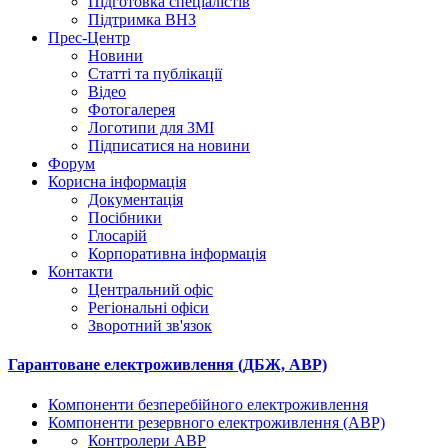
Підготовка спеціалістів
Підтримка ВНЗ
Прес-Центр
Новини
Статті та публікації
Відео
Фотогалерея
Логотипи для ЗМІ
Підписатися на новини
Форум
Корисна інформація
Документація
Посібники
Глосарій
Корпоративна інформація
Контакти
Центральний офіс
Регіональні офіси
Зворотний зв'язок
Гарантоване електроживлення (ДБЖ, АВР)
Компоненти безперебійного електроживлення
Компоненти резервного електроживлення (АВР)
Контролери АВР