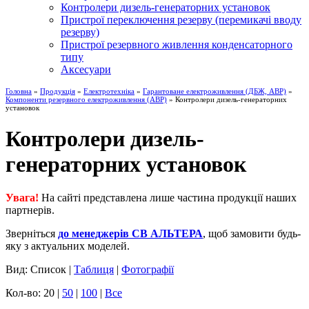
Контролери дизель-генераторних установок
Пристрої переключення резерву (перемикачі вводу
резерву)
Пристрої резервного живлення конденсаторного
типу
Аксесуари
Головна
»
Продукція
»
Електротехніка
»
Гарантоване електроживлення (ДБЖ, АВР)
»
Компоненти резервного електроживлення (АВР)
» Контролери дизель-генераторних
установок
Контролери дизель-
генераторних установок
Увага!
На сайті представлена лише частина продукції наших
партнерів.
Зверніться
до менеджерів СВ АЛЬТЕРА
, щоб замовити будь-
яку з актуальних моделей.
Вид: Список |
Таблиця
|
Фотографії
Кол-во: 20 |
50
|
100
|
Все