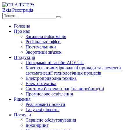
Вхід
|
Реєстрація
Головна
Про нас
Загальна інформація
Регіональні офіси
Постачальники
Зворотний зв'язок
Продукція
Програмовні засоби АСУ ТП
Контрольно-вимірювальні прилади та елементи
автоматизації технологічних процесів
Електроприводна техніка
Електротехніка
Системи безпеки праці на виробництві
Промислове освітлення
Рішення
Реалізовані проєкти
Галузеві рішення
Послуги
Сервісне обслуговування
Інжиніринг