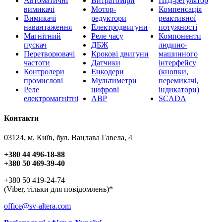
Автоматичні
Витратоміри
ПІД-регулятор
вимикачі
Мотор-
Компенсація
Вимикачі
редуктори
реактивної
навантаження
Електродвигуни
потужності
Магнітний
Реле часу
Компоненти
пускач
ДБЖ
людино-
Перетворювачі
Крокові двигуни
машинного
частоти
Датчики
інтерфейсу
Контролери
Енкодери
(кнопки,
промислові
Мультиметри
перемикачі,
Реле
цифрові
індикатори)
електромагнітні
АВР
SCADA
Контакти
03124, м. Київ, бул. Вацлава Гавела, 4
+380 44 496-18-88
+380 50 469-39-40
+380 50 419-24-74
(Viber, тільки для повідомлень)*
office@sv-altera.com