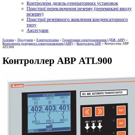
Контролери дизель-генераторних установок
Пристрої переключення резерву (перемикачі вводу
резерву)
Пристрої резервного живлення конденсаторного
типу
Аксесуари
Головна
»
Продукція
»
Електротехніка
»
Гарантоване електроживлення (ДБЖ, АВР)
»
Компоненти резервного електроживлення (АВР)
»
Контролери АВР
» Контроллер АВР
ATL900
Контроллер АВР ATL900