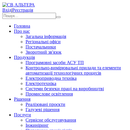
Вхід
|
Реєстрація
Головна
Про нас
Загальна інформація
Регіональні офіси
Постачальники
Зворотний зв'язок
Продукція
Програмовні засоби АСУ ТП
Контрольно-вимірювальні прилади та елементи
автоматизації технологічних процесів
Електроприводна техніка
Електротехніка
Системи безпеки праці на виробництві
Промислове освітлення
Рішення
Реалізовані проєкти
Галузеві рішення
Послуги
Сервісне обслуговування
Інжиніринг