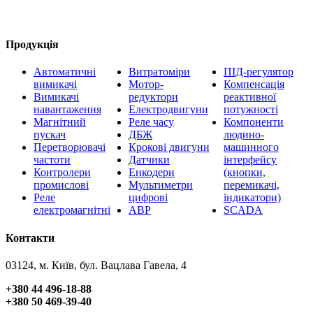
Продукція
Автоматичні
Витратоміри
ПІД-регулятор
вимикачі
Мотор-
Компенсація
Вимикачі
редуктори
реактивної
навантаження
Електродвигуни
потужності
Магнітний
Реле часу
Компоненти
пускач
ДБЖ
людино-
Перетворювачі
Крокові двигуни
машинного
частоти
Датчики
інтерфейсу
Контролери
Енкодери
(кнопки,
промислові
Мультиметри
перемикачі,
Реле
цифрові
індикатори)
електромагнітні
АВР
SCADA
Контакти
03124, м. Київ, бул. Вацлава Гавела, 4
+380 44 496-18-88
+380 50 469-39-40