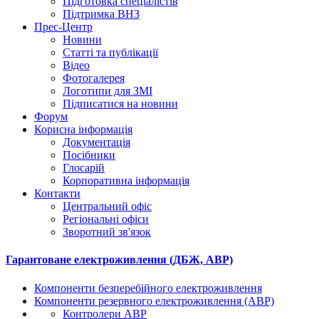
Підготовка спеціалістів
Підтримка ВНЗ
Прес-Центр
Новини
Статті та публікації
Відео
Фотогалерея
Логотипи для ЗМІ
Підписатися на новини
Форум
Корисна інформація
Документація
Посібники
Глосарій
Корпоративна інформація
Контакти
Центральний офіс
Регіональні офіси
Зворотний зв'язок
Гарантоване електроживлення (ДБЖ, АВР)
Компоненти безперебійного електроживлення
Компоненти резервного електроживлення (АВР)
Контролери АВР