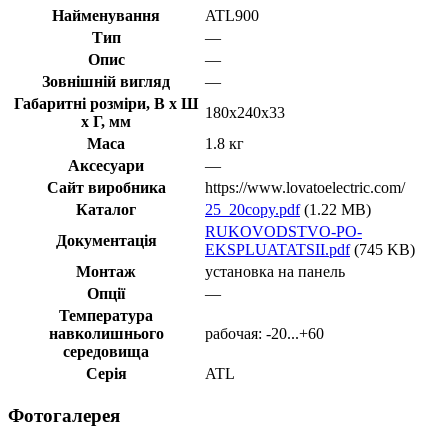
Найменування
ATL900
Тип
—
Опис
—
Зовнішній вигляд
—
Габаритні розміри, В х Ш
180x240x33
х Г, мм
Маса
1.8 кг
Аксесуари
—
Сайт виробника
https://www.lovatoelectric.com/
Каталог
25_20copy.pdf
(1.22 MB)
RUKOVODSTVO-PO-
Документація
EKSPLUATATSII.pdf
(745 KB)
Монтаж
установка на панель
Опції
—
Температура
навколишнього
рабочая: -20...+60
середовища
Серія
ATL
Фотогалерея