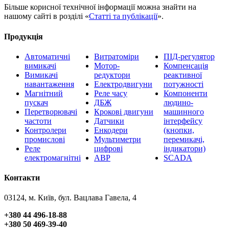
Більше корисної технічної інформації можна знайти на
нашому сайті в розділі «
Статті та публікації
».
Продукція
Автоматичні
Витратоміри
ПІД-регулятор
вимикачі
Мотор-
Компенсація
Вимикачі
редуктори
реактивної
навантаження
Електродвигуни
потужності
Магнітний
Реле часу
Компоненти
пускач
ДБЖ
людино-
Перетворювачі
Крокові двигуни
машинного
частоти
Датчики
інтерфейсу
Контролери
Енкодери
(кнопки,
промислові
Мультиметри
перемикачі,
Реле
цифрові
індикатори)
електромагнітні
АВР
SCADA
Контакти
03124, м. Київ, бул. Вацлава Гавела, 4
+380 44 496-18-88
+380 50 469-39-40