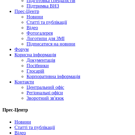
Підготовка спеціалістів
Підтримка ВНЗ
Прес-Центр
Новини
Статті та публікації
Відео
Фотогалерея
Логотипи для ЗМІ
Підписатися на новини
Форум
Корисна інформація
Документація
Посібники
Глосарій
Корпоративна інформація
Контакти
Центральний офіс
Регіональні офіси
Зворотний зв'язок
Прес-Центр
Новини
Статті та публікації
Відео