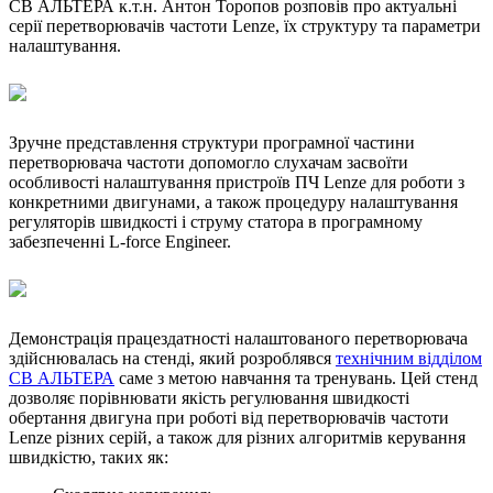
СВ АЛЬТЕРА к.т.н. Антон Торопов розповів про актуальні
серії перетворювачів частоти Lenze, їх структуру та параметри
налаштування.
Зручне представлення структури програмної частини
перетворювача частоти допомогло слухачам засвоїти
особливості налаштування пристроїв ПЧ Lenze для роботи з
конкретними двигунами, а також процедуру налаштування
регуляторів швидкості і струму статора в програмному
забезпеченні L-force Engineer.
Демонстрація працездатності налаштованого перетворювача
здійснювалась на стенді, який розроблявся
технічним відділом
СВ АЛЬТЕРА
саме з метою навчання та тренувань. Цей стенд
дозволяє порівнювати якість регулювання швидкості
обертання двигуна при роботі від перетворювачів частоти
Lenze різних серій, а також для різних алгоритмів керування
швидкістю, таких як: