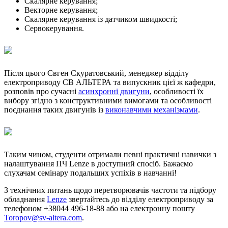
Скалярне керування;
Векторне керування;
Скалярне керування із датчиком швидкості;
Сервокерування.
Після цього Євген Скуратовський, менеджер відділу
електроприводу СВ АЛЬТЕРА та випускник цієї ж кафедри,
розповів про сучасні
асинхронні двигуни
, особливості їх
вибору згідно з конструктивними вимогами та особливості
поєднання таких двигунів із
виконавчими механізмами
.
Таким чином, студенти отримали певні практичні навички з
налаштування ПЧ Lenze в доступний спосіб. Бажаємо
слухачам семінару подальших успіхів в навчанні!
З технічних питань щодо перетворювачів частоти та підбору
обладнання
Lenze
звертайтесь до відділу електроприводу за
телефоном +38044 496-18-88 або на електронну пошту
Toropov@sv-altera.com
.