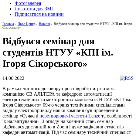
Фотогалерея
Логотипи для ЗМІ
Підписатися на новини
Головна
»
Прес-Центр
»
Новини
» Відбувся семінар для студентів НТУУ «КПІ ім. Ігоря
Сікорського»
Відбувся семінар для
студентів НТУУ «КПІ ім.
Ігоря Сікорського»
14.06.2022
В рамках чинного договору про співробітництво між
компанією CВ АЛЬТЕРА та кафедрою автоматизації
електротехнічних та мехатронних комплексів НТУУ «КПІ ім.
Ігоря Сікорського» 09-го червня технічними спеціалістами
відділу електроприводу нашої компанії був проведений
семінар «Сучасні
перетворювачі частоти Lenze
та особливості
їх налаштування». З огляду на воєнний стан, семінар
відбувався дистанційно в Zoom і дуже зацікавив студентів
кафедри автоматизації. Під час семінару технічний спеціаліст