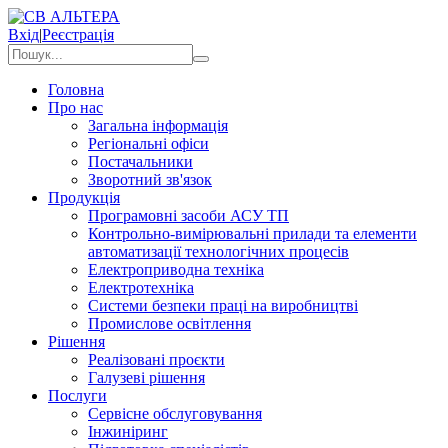
Вхід
|
Реєстрація
Головна
Про нас
Загальна інформація
Регіональні офіси
Постачальники
Зворотний зв'язок
Продукція
Програмовні засоби АСУ ТП
Контрольно-вимірювальні прилади та елементи
автоматизації технологічних процесів
Електроприводна техніка
Електротехніка
Системи безпеки праці на виробництві
Промислове освітлення
Рішення
Реалізовані проєкти
Галузеві рішення
Послуги
Сервісне обслуговування
Інжиніринг