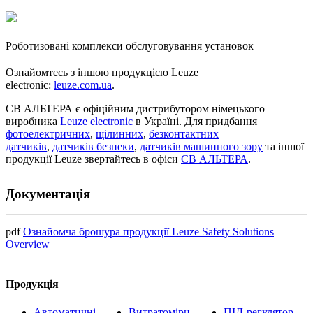
Роботизовані комплекси обслуговування установок
Ознайомтесь з іншою продукцією Leuze
electronic:
leuze.com.ua
.
СВ АЛЬТЕРА є офіційним дистрибутором німецького
виробника
Leuze electronic
в Україні. Для придбання
фотоелектричних
,
щілинних
,
безконтактних
датчиків
,
датчиків безпеки
,
датчиків машинного зору
та іншої
продукції Leuze звертайтесь в офіси
СВ АЛЬТЕРА
.
Документація
pdf
Ознайомча брошура продукції Leuze Safety Solutions
Overview
Продукція
Автоматичні
Витратоміри
ПІД-регулятор