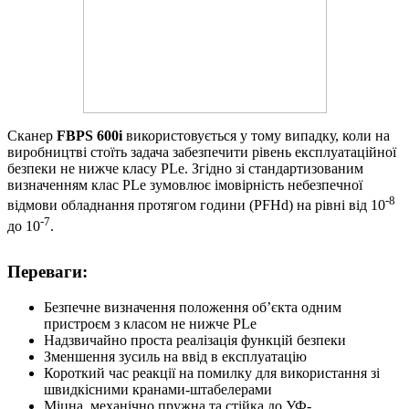
Сканер
FBPS 600i
використовується у тому випадку, коли на
виробництві стоїть задача забезпечити рівень експлуатаційної
безпеки не нижче класу PLe. Згідно зі стандартизованим
визначенням клас PLe зумовлює імовірність небезпечної
-8
відмови обладнання протягом години (PFHd) на рівні від 10
-7
до 10
.
Переваги:
Безпечне визначення положення об’єкта одним
пристроєм з класом не нижче PLe
Надзвичайно проста реалізація функцій безпеки
Зменшення зусиль на ввід в експлуатацію
Короткий час реакції на помилку для використання зі
швидкісними кранами-штабелерами
Міцна, механічно пружна та стійка до УФ-