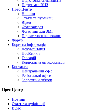
Підготовка спеціалістів
Підтримка ВНЗ
Прес-Центр
Новини
Статті та публікації
Відео
Фотогалерея
Логотипи для ЗМІ
Підписатися на новини
Форум
Корисна інформація
Документація
Посібники
Глосарій
Корпоративна інформація
Контакти
Центральний офіс
Регіональні офіси
Зворотний зв'язок
Прес-Центр
Новини
Статті та публікації
Відео