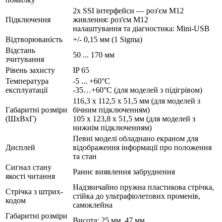
2x SSI інтерфейси — роз'єм M12
Підключення
живлення: роз'єм M12
налаштування та діагностика: Mini-USB
Відтворюваність
+/- 0,15 мм (1 Sigma)
Відстань
50 ... 170 мм
зчитування
Рівень захисту
IP 65
Температура
-5 ... +60°C
експлуатації
-35…+60°C (для моделей з підігрівом)
116,3 x 112,5 x 51,5 мм (для моделей з
Габаритні розміри
бічним підключенням)
(ШхВхГ)
105 x 123,8 x 51,5 мм (для моделей з
нижнім підключенням)
Певні моделі обладнано екраном для
Дисплей
відображення інформації про положення
та стан
Сигнал стану
Раннє виявлення забруднення
якості читання
Надзвичайно пружна пластикова стрічка,
Стрічка з штрих-
стійка до ультрафіолетових променів,
кодом
самоклейна
Габаритні розміри
Висота: 25 мм, 47 мм