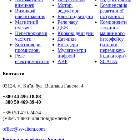
вимикачі
Мотор-
Компенсація
Вимикачі
редуктори
реактивної
навантаження
Електродвигуни
потужності
Магнітний
Реле часу
Компоненти
пускач
ДБЖ
людино-
Перетворювачі
Крокові двигуни
машинного
частоти
Датчики
інтерфейсу
Контролери
Енкодери
(кнопки,
промислові
Мультиметри
перемикачі,
Реле
цифрові
індикатори)
електромагнітні
АВР
SCADA
Контакти
03124, м. Київ, бул. Вацлава Гавела, 4
+380 44 496-18-88
+380 50 469-39-40
+380 50 419-24-74
(Viber, тільки для повідомлень)*
office@sv-altera.com
Регіональні офіси в Україні