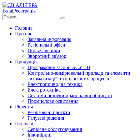
Вхід
|
Реєстрація
Головна
Про нас
Загальна інформація
Регіональні офіси
Постачальники
Зворотний зв'язок
Продукція
Програмовні засоби АСУ ТП
Контрольно-вимірювальні прилади та елементи
автоматизації технологічних процесів
Електроприводна техніка
Електротехніка
Системи безпеки праці на виробництві
Промислове освітлення
Рішення
Реалізовані проєкти
Галузеві рішення
Послуги
Сервісне обслуговування
Інжиніринг