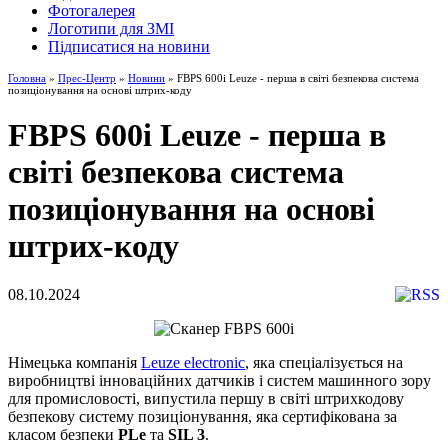
Фотогалерея
Логотипи для ЗМІ
Підписатися на новини
Головна
»
Прес-Центр
»
Новини
» FBPS 600i Leuze - перша в світі безпекова система
позиціонування на основі штрих-коду
FBPS 600i Leuze - перша в
світі безпекова система
позиціонування на основі
штрих-коду
08.10.2024
Німецька компанія
Leuze electronic
, яка спеціалізується на
виробництві інноваційних датчиків і систем машинного зору
для промисловості, випустила першу в світі штрихкодову
безпекову систему позиціонування, яка сертифікована за
класом безпеки
PLe
та
SIL 3
.