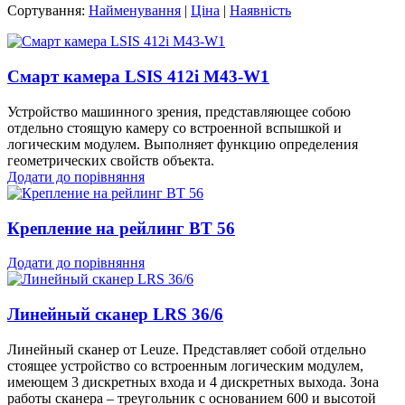
Сортування:
Найменування
|
Ціна
|
Наявність
Смарт камера LSIS 412i M43-W1
Устройство машинного зрения, представляющее собою
отдельно стоя­щую ка­меру со встроенной вспышкой и
логическим мо­ду­лем. Выполняет функцию определения
геометрических свойств объек­та.
Додати до порівняння
Крепление на рейлинг BT 56
Додати до порівняння
Линейный сканер LRS 36/6
Линейный сканер от Leuze. Представляет собой отдельно
стоящее устройство со встро­енным логическим моду­лем,
имеющем 3 дис­крет­ных входа и 4 дискретных выхода. Зона
работы ска­не­ра – треугольник с основанием 600 и высотой