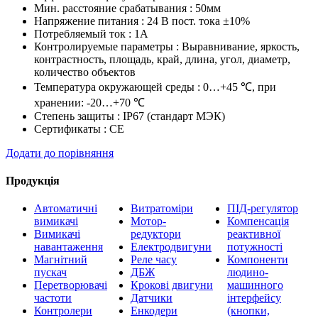
Мин. расстояние срабатывания : 50мм
Напряжение питания : 24 В пост. тока ±10%
Потребляемый ток : 1A
Контролируемые параметры : Выравнивание, яркость,
контрастность, площадь, край, длина, угол, диаметр,
количество объектов
Температура окружающей среды : 0…+45 ℃, при
хранении: -20…+70 ℃
Степень защиты : IP67 (стандарт МЭК)
Сертификаты : CE
Додати до порівняння
Продукція
Автоматичні
Витратоміри
ПІД-регулятор
вимикачі
Мотор-
Компенсація
Вимикачі
редуктори
реактивної
навантаження
Електродвигуни
потужності
Магнітний
Реле часу
Компоненти
пускач
ДБЖ
людино-
Перетворювачі
Крокові двигуни
машинного
частоти
Датчики
інтерфейсу
Контролери
Енкодери
(кнопки,