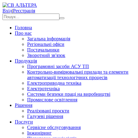
Вхід
|
Реєстрація
Головна
Про нас
Загальна інформація
Регіональні офіси
Постачальники
Зворотний зв'язок
Продукція
Програмовні засоби АСУ ТП
Контрольно-вимірювальні прилади та елементи
автоматизації технологічних процесів
Електроприводна техніка
Електротехніка
Системи безпеки праці на виробництві
Промислове освітлення
Рішення
Реалізовані проєкти
Галузеві рішення
Послуги
Сервісне обслуговування
Інжиніринг