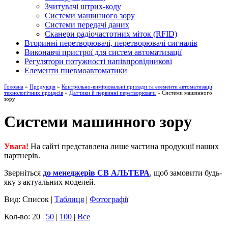
Зчитувачі штрих-коду
Системи машинного зору
Системи передачі даних
Сканери радіочастотних міток (RFID)
Вторинні перетворювачі, перетворювачі сигналів
Виконавчі пристрої для систем автоматизації
Регулятори потужності напівпровідникові
Елементи пневмоавтоматики
Головна
»
Продукція
»
Контрольно-вимірювальні прилади та елементи автоматизації
технологічних процесів
»
Датчики й первинні перетворювачі
» Системи машинного
зору
Системи машинного зору
Увага!
На сайті представлена лише частина продукції наших
партнерів.
Зверніться
до менеджерів СВ АЛЬТЕРА
, щоб замовити будь-
яку з актуальних моделей.
Вид: Список |
Таблиця
|
Фотографії
Кол-во: 20 |
50
|
100
|
Все