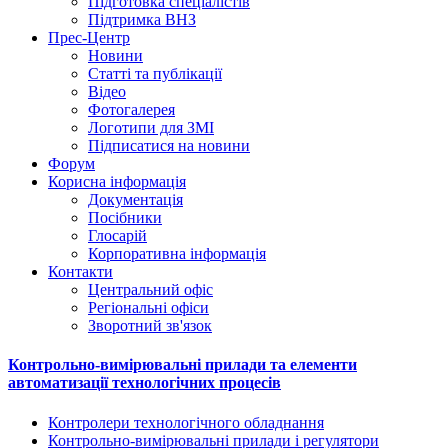
Підготовка спеціалістів
Підтримка ВНЗ
Прес-Центр
Новини
Статті та публікації
Відео
Фотогалерея
Логотипи для ЗМІ
Підписатися на новини
Форум
Корисна інформація
Документація
Посібники
Глосарій
Корпоративна інформація
Контакти
Центральний офіс
Регіональні офіси
Зворотний зв'язок
Контрольно-вимірювальні прилади та елементи
автоматизації технологічних процесів
Контролери технологічного обладнання
Контрольно-вимірювальні прилади і регулятори