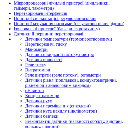
Мікропроцесорні лічильні пристрої (лічильники,
таймери, тахометри)
Перетворювачі інтерфейсів
Пристрої сигналізації і регулювання рівня
Пристрої керування насосами (регулятори рівня рідини)
Ізолювальні пристрої (бар'єри іскрозахисту)
Датчики й первинні перетворювачі
Датчики температури (термоперетворювачі)
Перетворювачі тиску
Манометри
Датчики швидкості потоку повітря
Датчики вологості
Реле тиску
Витратоміри
Реле витрати (реле потоку), ротаметри
Датчики рівня (поплавкові, кондуктометричні,
рівнеміри з аналоговим виходом)
рН-метри
Концентратоміри
Датчики руху
Датчики переміщення (енкодери)
Датчики кута нахилу (інклінометри)
Датчики безпеки
Безконтактні датчики (наявності об’єкту, відстані,
кольору, щілинні)