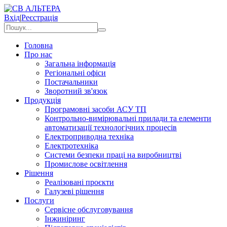
Вхід
|
Реєстрація
Головна
Про нас
Загальна інформація
Регіональні офіси
Постачальники
Зворотний зв'язок
Продукція
Програмовні засоби АСУ ТП
Контрольно-вимірювальні прилади та елементи
автоматизації технологічних процесів
Електроприводна техніка
Електротехніка
Системи безпеки праці на виробництві
Промислове освітлення
Рішення
Реалізовані проєкти
Галузеві рішення
Послуги
Сервісне обслуговування
Інжиніринг