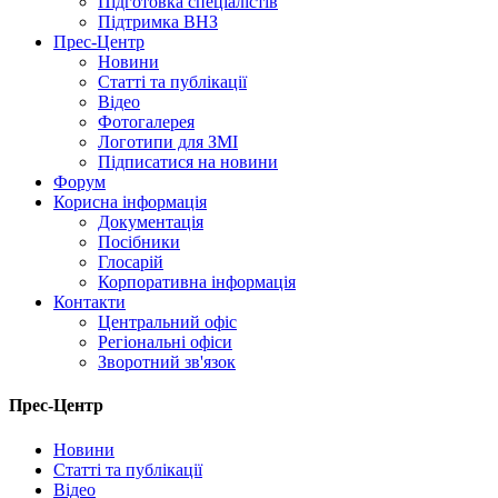
Підготовка спеціалістів
Підтримка ВНЗ
Прес-Центр
Новини
Статті та публікації
Відео
Фотогалерея
Логотипи для ЗМІ
Підписатися на новини
Форум
Корисна інформація
Документація
Посібники
Глосарій
Корпоративна інформація
Контакти
Центральний офіс
Регіональні офіси
Зворотний зв'язок
Прес-Центр
Новини
Статті та публікації
Відео