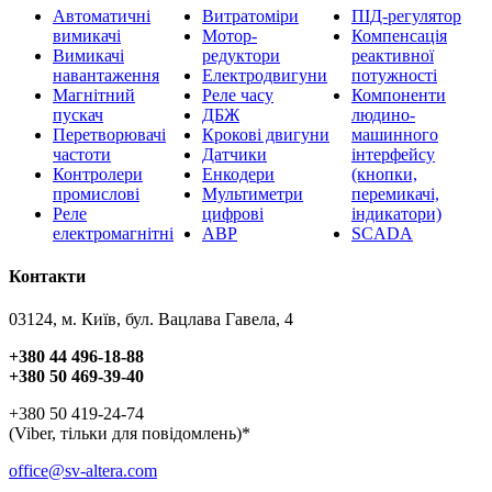
Автоматичні
Витратоміри
ПІД-регулятор
вимикачі
Мотор-
Компенсація
Вимикачі
редуктори
реактивної
навантаження
Електродвигуни
потужності
Магнітний
Реле часу
Компоненти
пускач
ДБЖ
людино-
Перетворювачі
Крокові двигуни
машинного
частоти
Датчики
інтерфейсу
Контролери
Енкодери
(кнопки,
промислові
Мультиметри
перемикачі,
Реле
цифрові
індикатори)
електромагнітні
АВР
SCADA
Контакти
03124, м. Київ, бул. Вацлава Гавела, 4
+380 44 496-18-88
+380 50 469-39-40
+380 50 419-24-74
(Viber, тільки для повідомлень)*
office@sv-altera.com