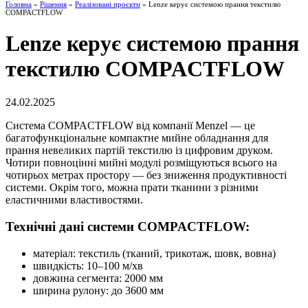
Головна
»
Рішення
»
Реалізовані проєкти
» Lenze керує системою прання текстилю
COMPACTFLOW
Lenze керує системою прання
текстилю COMPACTFLOW
24.02.2025
Система COMPACTFLOW від компанії Menzel — це
багатофункціональне компактне мийне обладнання для
прання невеликих партій текстилю із цифровим друком.
Чотири повноцінні мийні модулі розміщуються всього на
чотирьох метрах простору — без зниження продуктивності
системи. Окрім того, можна прати тканини з різними
еластичними властивостями.
Технічні дані системи COMPACTFLOW:
матеріал: текстиль (тканий, трикотаж, шовк, вовна)
швидкість: 10–100 м/хв
довжина сегмента: 2000 мм
ширина рулону: до 3600 мм