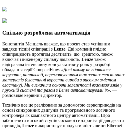
Спільно розроблена автоматизація
Константін Менцель вважає, що проект став успішним
завдяки тісній співпраці з
Lenze
. Дві компанії плідно
співпрацюють протягом десятиліть, що, зрештою, також
включає і інженерну спільну діяльність.
Lenze
також
відігравала інтенсивну консультативну роль у розробці
обладання серії CompactFlow.
«Досі нікому не вдавалося
керувати, наприклад, перемотуванням так званих еластичних
матеріалів (еластичні корсетні вироби з високим вмістом
еластану). Ми визначили основні залежності взаємозв’язків у
пружній системі та разом з Lenze автоматизували їх»
, —
розповідає керівний директор.
Технічно все це реалізовано за допомогою сервоприводів на
основі синхронних двигунів та програмовного логічного
контролера як компактного центру автоматизації. Щоб
забезпечити високий ступінь осьової синхронізації для десяти
приводів,
Lenze
використовує продуктивність шини Ethernet