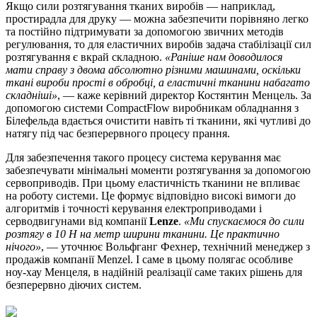
Якщо сили розтягування тканих виробів — наприклад,
простирадла для друку — можна забезпечити порівняно легко
та постійно підтримувати за допомогою звичних методів
регулювання, то для еластичних виробів задача стабілізації сил
розтягування є вкрай складною.
«Раніше нам доводилося
мати справу з двома абсолютно різними машинами, оскільки
ткані вироби прості в обробці, а еластичні тканини набагато
складніші»
, — каже керівний директор Костянтин Менцель. За
допомогою системи CompactFlow виробникам обладнання з
Білефельда вдається очистити навіть ті тканини, які чутливі до
натягу під час безперервного процесу прання.
Для забезпечення такого процесу система керування має
забезпечувати мінімальні моменти розтягування за допомогою
сервоприводів. При цьому еластичність тканини не впливає
на роботу системи. Це формує відповідно високі вимоги до
алгоритмів і точності керування електроприводами і
серводвигунами від компанії
Lenze
.
«Ми спускаємося до сили
розтягу в 10 Н на метр ширини тканини. Це практично
нічого»
, — уточнює Вольфганг Фехнер, технічний менеджер з
продажів компанії Menzel. І саме в цьому полягає особливе
ноу-хау Менцеля, в надійній реалізації саме таких рішень для
безперервно діючих систем.