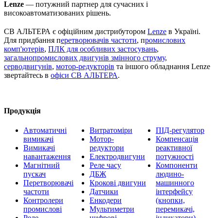
Lenze
— потужний партнер для сучасних і
високоавтоматизованих рішень.
СВ АЛЬТЕРА є офіційним дистрибутором
Lenze
в Україні.
Для придбання п
еретворювачів частоти
, п
ромислових
комп'ютерів
,
ПЛК для особливих застосувань
,
загальнопромислових двигунів змінного струму
,
серводвигунів
,
мотор-редукторів
та іншого обладнання Lenze
звертайтесь в
офіси СВ АЛЬТЕРА
.
Продукція
Автоматичні
Витратоміри
ПІД-регулятор
вимикачі
Мотор-
Компенсація
Вимикачі
редуктори
реактивної
навантаження
Електродвигуни
потужності
Магнітний
Реле часу
Компоненти
пускач
ДБЖ
людино-
Перетворювачі
Крокові двигуни
машинного
частоти
Датчики
інтерфейсу
Контролери
Енкодери
(кнопки,
промислові
Мультиметри
перемикачі,
Реле
цифрові
індикатори)