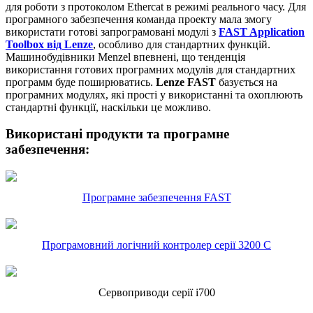
для роботи з протоколом Ethercat в режимі реального часу. Для
програмного забезпечення команда проекту мала змогу
використати готові запрограмовані модулі з
FAST Application
Toolbox від Lenze
, особливо для стандартних функцій.
Машинобудівники Menzel впевнені, що тенденція
використання готових програмних модулів для стандартних
программ буде поширюватись.
Lenze FAST
базується на
програмних модулях, які прості у використанні та охоплюють
стандартні функції, наскільки це можливо.
Використані продукти та програмне
забезпечення:
Програмне забезпечення FAST
Програмовний логічний контролер серії 3200 C
Сервоприводи серії i700