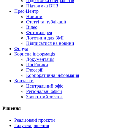
Підготовка спеціалістів
Підтримка ВНЗ
Прес-Центр
Новини
Статті та публікації
Відео
Фотогалерея
Логотипи для ЗМІ
Підписатися на новини
Форум
Корисна інформація
Документація
Посібники
Глосарій
Корпоративна інформація
Контакти
Центральний офіс
Регіональні офіси
Зворотний зв'язок
Рішення
Реалізовані проєкти
Галузеві рішення