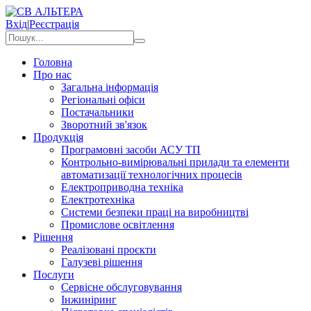
Вхід
|
Реєстрація
Головна
Про нас
Загальна інформація
Регіональні офіси
Постачальники
Зворотний зв'язок
Продукція
Програмовні засоби АСУ ТП
Контрольно-вимірювальні прилади та елементи
автоматизації технологічних процесів
Електроприводна техніка
Електротехніка
Системи безпеки праці на виробництві
Промислове освітлення
Рішення
Реалізовані проєкти
Галузеві рішення
Послуги
Сервісне обслуговування
Інжиніринг