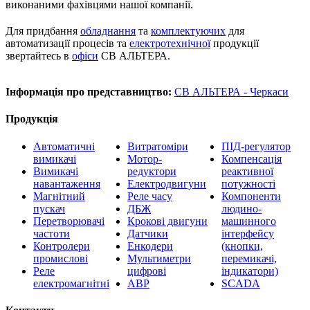
виконаними фахівцями нашої компанії.
Для придбання
обладнання
та
комплектуючих
для
автоматизації процесів та
електротехнічної
продукції
звертайтесь в
офіси
СВ АЛЬТЕРА.
Інформація про представництво:
СВ АЛЬТЕРА - Черкаси
Продукція
Автоматичні
Витратоміри
ПІД-регулятор
вимикачі
Мотор-
Компенсація
Вимикачі
редуктори
реактивної
навантаження
Електродвигуни
потужності
Магнітний
Реле часу
Компоненти
пускач
ДБЖ
людино-
Перетворювачі
Крокові двигуни
машинного
частоти
Датчики
інтерфейсу
Контролери
Енкодери
(кнопки,
промислові
Мультиметри
перемикачі,
Реле
цифрові
індикатори)
електромагнітні
АВР
SCADA