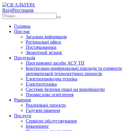
Вхід
|
Реєстрація
Головна
Про нас
Загальна інформація
Регіональні офіси
Постачальники
Зворотний зв'язок
Продукція
Програмовні засоби АСУ ТП
Контрольно-вимірювальні прилади та елементи
автоматизації технологічних процесів
Електроприводна техніка
Електротехніка
Системи безпеки праці на виробництві
Промислове освітлення
Рішення
Реалізовані проєкти
Галузеві рішення
Послуги
Сервісне обслуговування
Інжиніринг