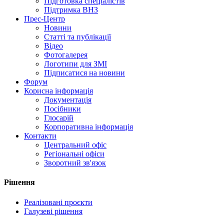
Підготовка спеціалістів
Підтримка ВНЗ
Прес-Центр
Новини
Статті та публікації
Відео
Фотогалерея
Логотипи для ЗМІ
Підписатися на новини
Форум
Корисна інформація
Документація
Посібники
Глосарій
Корпоративна інформація
Контакти
Центральний офіс
Регіональні офіси
Зворотний зв'язок
Рішення
Реалізовані проєкти
Галузеві рішення