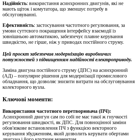
Надійність
: використання асинхронних двигунів, які не
мають щіток і комутатора, що зменшує потребу в
обслуговуванні.
Ефективність
: застосування частотного регулювання, за
умови суттєвого покращення інтерфейсу взаємодії із
зовнішньою автоматикою, забезпечує плавне керування
швидкістю, не гірше, ніж у приводах постійного струму.
Цей проєкт забезпечив модернізацію виробничих
потужностей з підвищенням надійності електроприводу.
Заміна двигуна постійного струму (ДПС) на асинхронний
(АД) – популярне рішення для модернізації промислового
обладнання, що дозволяє знизити витрати на обслуговування
колекторного вузла.
Ключові моменти:
Використання частотного перетворювача (ПЧ):
Асинхронний двигун сам по собі не має такої ж гнучкості
регулювання швидкості, як ДПС. Для повноцінної заміни
обов'язкове встановлення ПЧ з функцією векторного
керування збудженням, який дозволить керувати обертами
двигуна і його крутним моментом.