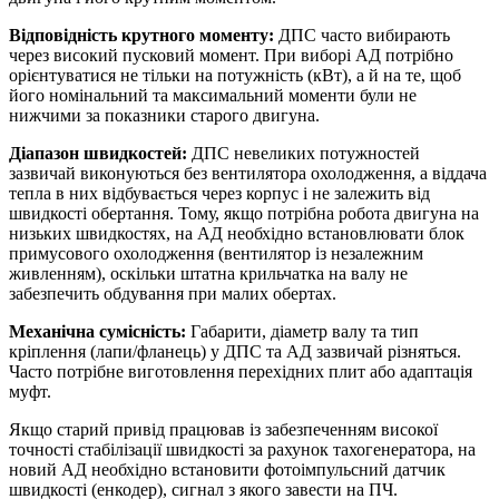
Відповідність крутного моменту:
ДПС часто вибирають
через високий пусковий момент. При виборі АД потрібно
орієнтуватися не тільки на потужність (кВт), а й на те, щоб
його номінальний та максимальний моменти були не
нижчими за показники старого двигуна.
Діапазон швидкостей:
ДПС невеликих потужностей
зазвичай виконуються без вентилятора охолодження, а віддача
тепла в них відбувається через корпус і не залежить від
швидкості обертання. Тому, якщо потрібна робота двигуна на
низьких швидкостях, на АД необхідно встановлювати блок
примусового охолодження (вентилятор із незалежним
живленням), оскільки штатна крильчатка на валу не
забезпечить обдування при малих обертах.
Механічна сумісність:
Габарити, діаметр валу та тип
кріплення (лапи/фланець) у ДПС та АД зазвичай різняться.
Часто потрібне виготовлення перехідних плит або адаптація
муфт.
Якщо старий привід працював із забезпеченням високої
точності стабілізації швидкості за рахунок тахогенератора, на
новий АД необхідно встановити фотоімпульсний датчик
швидкості (енкодер), сигнал з якого завести на ПЧ.