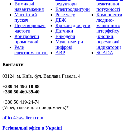
Вимикачі
редуктори
реактивної
навантаження
Електродвигуни
потужності
Магнітний
Реле часу
Компоненти
пускач
ДБЖ
людино-
Перетворювачі
Крокові двигуни
машинного
частоти
Датчики
інтерфейсу
Контролери
Енкодери
(кнопки,
промислові
Мультиметри
перемикачі,
Реле
цифрові
індикатори)
електромагнітні
АВР
SCADA
Контакти
03124, м. Київ, бул. Вацлава Гавела, 4
+380 44 496-18-88
+380 50 469-39-40
+380 50 419-24-74
(Viber, тільки для повідомлень)*
office@sv-altera.com
Регіональні офіси в Україні