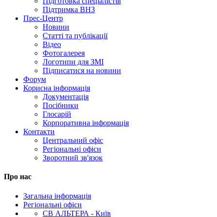
Підготовка спеціалістів
Підтримка ВНЗ
Прес-Центр
Новини
Статті та публікації
Відео
Фотогалерея
Логотипи для ЗМІ
Підписатися на новини
Форум
Корисна інформація
Документація
Посібники
Глосарій
Корпоративна інформація
Контакти
Центральний офіс
Регіональні офіси
Зворотний зв'язок
Про нас
Загальна інформація
Регіональні офіси
СВ АЛЬТЕРА - Київ