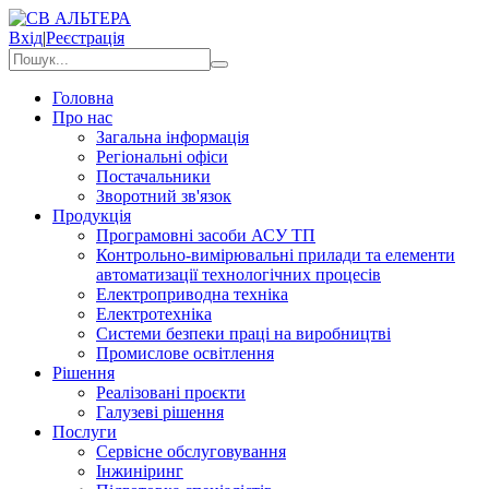
Вхід
|
Реєстрація
Головна
Про нас
Загальна інформація
Регіональні офіси
Постачальники
Зворотний зв'язок
Продукція
Програмовні засоби АСУ ТП
Контрольно-вимірювальні прилади та елементи
автоматизації технологічних процесів
Електроприводна техніка
Електротехніка
Системи безпеки праці на виробництві
Промислове освітлення
Рішення
Реалізовані проєкти
Галузеві рішення
Послуги
Сервісне обслуговування
Інжиніринг