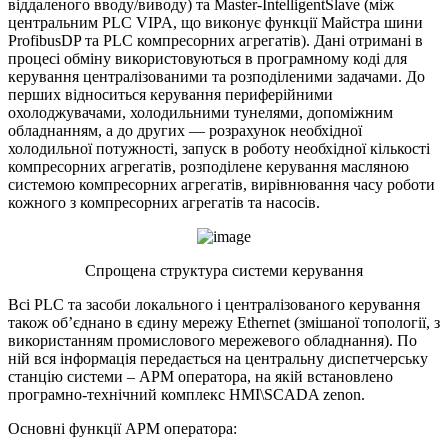
віддаленого вводу/виводу) та Master-IntelligentSlave (між
центральним PLC VIPA, що виконує функції Майстра шини
ProfibusDP та PLC компресорних агрегатів). Дані отримані в
процесі обміну використовуються в програмному коді для
керування централізованими та розподіленими задачами. До
перших відноситься керування периферійними
охолоджувачами, холодильними тунелями, допоміжним
обладнанням, а до других — розрахунок необхідної
холодильної потужності, запуск в роботу необхідної кількості
компресорних агрегатів, розподілене керування масляною
системою компресорних агрегатів, вирівнювання часу роботи
кожного з компресорних агрегатів та насосів.
Спрощена структура системи керування
Всі PLC та засоби локального і централізованого керування
також об’єднано в єдину мережу Ethernet (змішаної топології, з
використанням промислового мережевого обладнання). По
ній вся інформація передається на центральну диспетчерську
станцію системи – АРМ оператора, на якій встановлено
програмно-технічний комплекс HMI\SCADA zenon.
Основні функції АРМ оператора: