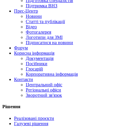
Підготовка спеціалістів
Підтримка ВНЗ
Прес-Центр
Новини
Статті та публікації
Відео
Фотогалерея
Логотипи для ЗМІ
Підписатися на новини
Форум
Корисна інформація
Документація
Посібники
Глосарій
Корпоративна інформація
Контакти
Центральний офіс
Регіональні офіси
Зворотний зв'язок
Рішення
Реалізовані проєкти
Галузеві рішення