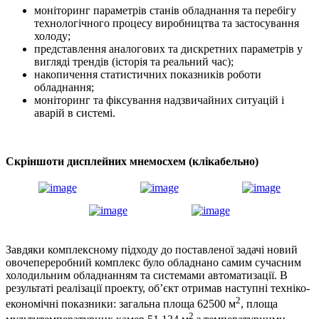
моніторинг параметрів станів обладнання та перебігу
технологічного процесу виробництва та застосування
холоду;
представлення аналогових та дискретних параметрів у
вигляді трендів (історія та реальний час);
накопичення статистичних показників роботи
обладнання;
моніторинг та фіксування надзвичайних ситуацій і
аварій в системі.
Скріншоти дисплейних мнемосхем (клікабельно)
Завдяки комплексному підходу до поставленої задачі новий
овочепереробний комплекс було обладнано самим сучасним
холодильним обладнанням та системами автоматизації. В
результаті реалізації проекту, об’єкт отримав наступні техніко-
2
економічні показники: загальна площа 62500 м
, площа
2