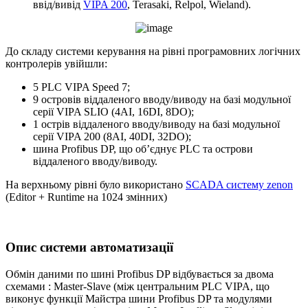
ввід/вивід
VIPA 200
, Terasaki, Relpol, Wieland).
До складу системи керування на рівні програмовних логічних
контролерів увійшли:
5 PLC VIPA Speed 7;
9 островів віддаленого вводу/виводу на базі модульної
серії VIPA SLIO (4AI, 16DI, 8DO);
1 острів віддаленого вводу/виводу на базі модульної
серії VIPA 200 (8AI, 40DI, 32DO);
шина Profibus DP, що об’єднує PLC та острови
віддаленого вводу/виводу.
На верхньому рівні було використано
SCADA систему zenon
(Editor + Runtime на 1024 змінних)
Опис системи автоматизації
Обмін даними по шині Profibus DP відбувається за двома
схемами : Master-Slave (між центральним PLC VIPA, що
виконує функції Майстра шини Profibus DP та модулями