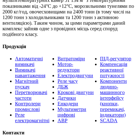
мультитемпературних камер 51 134 м
з температурними
показниками від -24°С до +12°С, морозильними тунелями по
2000 кг/год, овочесховищами на 2400 тонн (в тому числі на
1200 тонн з холодильниками та 1200 тонн з активною
вентиляцією). Таким чином, за цими параметрами даний
комплекс зайняв одне з провідних місць серед споруд
подібного класу.
Продукція
Автоматичні
Витратоміри
ПІД-регулятор
вимикачі
Мотор-
Компенсація
Вимикачі
редуктори
реактивної
навантаження
Електродвигуни
потужності
Магнітний
Реле часу
Компоненти
пускач
ДБЖ
людино-
Перетворювачі
Крокові двигуни
машинного
частоти
Датчики
інтерфейсу
Контролери
Енкодери
(кнопки,
промислові
Мультиметри
перемикачі,
Реле
цифрові
індикатори)
електромагнітні
АВР
SCADA
Контакти