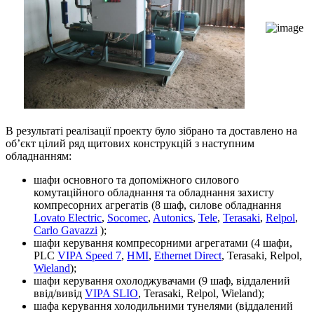
В результаті реалізації проекту було зібрано та доставлено на
об’єкт цілий ряд щитових конструкцій з наступним
обладнанням:
шафи основного та допоміжного силового
комутаційного обладнання та обладнання захисту
компресорних агрегатів (8 шаф, силове обладнання
Lovato Electric
,
Socomec
,
Autonics
,
Tele
,
Terasaki
,
Relpol
,
Carlo Gavazzi
);
шафи керування компресорними агрегатами (4 шафи,
PLC
VIPA Speed 7
,
HMI
,
Ethernet Direct
, Terasaki, Relpol,
Wieland
);
шафи керування охолоджувачами (9 шаф, віддалений
ввід/вивід
VIPA SLIO
, Terasaki, Relpol, Wieland);
шафа керування холодильними тунелями (віддалений