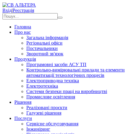
Вхід
|
Реєстрація
Головна
Про нас
Загальна інформація
Регіональні офіси
Постачальники
Зворотний зв'язок
Продукція
Програмовні засоби АСУ ТП
Контрольно-вимірювальні прилади та елементи
автоматизації технологічних процесів
Електроприводна техніка
Електротехніка
Системи безпеки праці на виробництві
Промислове освітлення
Рішення
Реалізовані проєкти
Галузеві рішення
Послуги
Сервісне обслуговування
Інжиніринг