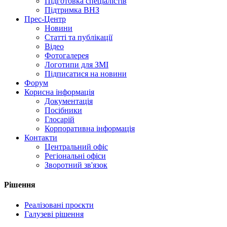
Підготовка спеціалістів
Підтримка ВНЗ
Прес-Центр
Новини
Статті та публікації
Відео
Фотогалерея
Логотипи для ЗМІ
Підписатися на новини
Форум
Корисна інформація
Документація
Посібники
Глосарій
Корпоративна інформація
Контакти
Центральний офіс
Регіональні офіси
Зворотний зв'язок
Рішення
Реалізовані проєкти
Галузеві рішення