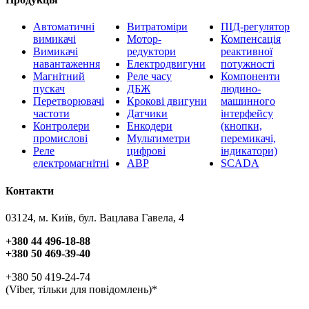
Автоматичні
Витратоміри
ПІД-регулятор
вимикачі
Мотор-
Компенсація
Вимикачі
редуктори
реактивної
навантаження
Електродвигуни
потужності
Магнітний
Реле часу
Компоненти
пускач
ДБЖ
людино-
Перетворювачі
Крокові двигуни
машинного
частоти
Датчики
інтерфейсу
Контролери
Енкодери
(кнопки,
промислові
Мультиметри
перемикачі,
Реле
цифрові
індикатори)
електромагнітні
АВР
SCADA
Контакти
03124, м. Київ, бул. Вацлава Гавела, 4
+380 44 496-18-88
+380 50 469-39-40
+380 50 419-24-74
(Viber, тільки для повідомлень)*