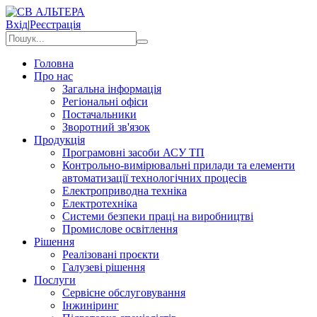
Вхід
|
Реєстрація
Головна
Про нас
Загальна інформація
Регіональні офіси
Постачальники
Зворотний зв'язок
Продукція
Програмовні засоби АСУ ТП
Контрольно-вимірювальні прилади та елементи
автоматизації технологічних процесів
Електроприводна техніка
Електротехніка
Системи безпеки праці на виробництві
Промислове освітлення
Рішення
Реалізовані проєкти
Галузеві рішення
Послуги
Сервісне обслуговування
Інжиніринг