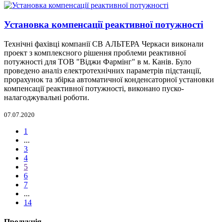
Установка компенсації реактивної потужності
Технічні фахівці компанії СВ АЛЬТЕРА Черкаси виконали
проект з комплексного рішення проблеми реактивної
потужності для ТОВ "Віджи Фармінг" в м. Канів. Було
проведено аналіз електротехнічних параметрів підстанції,
прорахунок та збірка автоматичної конденсаторної установки
компенсації реактивної потужності, виконано пуско-
налагоджувальні роботи.
07.07.2020
1
...
3
4
5
6
7
...
14
Продукція