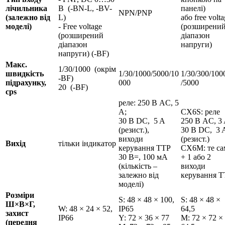
лічильника
В (-BN-L, -BV-
панелі)
NPN/PNP
(залежно від
L)
або free volt
моделі)
- Free voltage
(розширени
(розширений
діапазон
діапазон
напруги)
напруги) (-BF)
Макс.
1/30/1000 (окрім
швидкість
1/30/1000/5000/10
1/30/300/100
-BF)
підрахунку,
000
/5000
20 (-BF)
cps
реле: 250 В AC, 5
A;
CX6S: реле
30 В DC, 5 A
250 В AC, 3 
(резист.),
30 В DC, 3 
виходи
(резист.)
Вихід
тільки індикатор
керування ТТР
CX6M: те са
30 В=, 100 мА
+ 1 або 2
(кількість –
виходи
залежно від
керування Т
моделі)
Розміри
S: 48 × 48 × 100,
S: 48 × 48 ×
Ш×В×Г,
W: 48 × 24 × 52,
IP65
64,5
захист
IP66
Y: 72 × 36 × 77
M: 72 × 72 ×
(передня