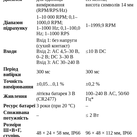
вимірювання
висота символів 14 мм
(RPM/RPS/Hz)
1–10 000 RPM; 0,1–
Діапазон
1000,0 RPM;
1–1999,9 RPM
підрахунку
1–1000 Hz; 0,1–100,0
Hz; 1–1000 RPS
Вхід 1: без напруги
(сухий контакт)
Входи
Вхід 2: AC 4,5–30 В,
≤10 В DС
0–2 В; DC 3–30 В
Вхід 3: AC 30–240 В
Період
300 мс
300 мс
вибірки
Точність
±0,05…0,1 %
±0,2 %
вимірювання
літієва батарея 3 В
100–240 В AC, 50/60
Живлення
(CR2477)
Гц*
Ресурс батареї
3 роки (при 20 °С)
–
Споживана
–
≤ 2 Вт
потужність
Розміри
Ш×В×Г,
48 × 24 × 58 мм, IP66
96 × 48 × 112 мм, IP66
ступінь