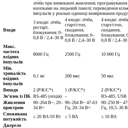
лічби при вимиканні живлення; програмування
кнопками на лицьовій панелі; переведення кільк
імпульсів у реальні одиниці вимірювання проду
4 входи: лічба,
4 входи: лічба
3 входи: лічба,
старт/стоп,
старт/стоп,
рестарт,
Входи
скидання,
скидання,
блокування; 0–
блокування; 0–
блокування; 
0,8 В / 2,4–30 В
0,8 В / 2,4–30 В
0,8 В / 2,4–30
Макс.
частота
8000 Гц
2500 Гц
10 000 Гц
вхідних
імпульсів
Мін.
тривалість
0,1 мс
200 мкс
50 мкс
вхідних
імпульсів
Виходи
2 (Р/К/С*)
1 (Р/К/С*)
2 (Р/К/С*)
Зв’язок із ПК
RS-485 (опція)
–
RS-485, USB
Живлення
90–264 В~, 20–
90–264 В~ 47-63
90–250 В~ 47
пристрою
34 В=
Гц, 20–34 В=
Гц, 10,5–30 
Споживана
≤ 20 ВА/10 Вт
≤ 5 ВА
≤ 10 ВА
потужність
Джерело