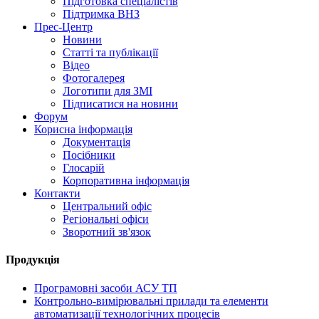
Підготовка спеціалістів
Підтримка ВНЗ
Прес-Центр
Новини
Статті та публікації
Відео
Фотогалерея
Логотипи для ЗМІ
Підписатися на новини
Форум
Корисна інформація
Документація
Посібники
Глосарій
Корпоративна інформація
Контакти
Центральний офіс
Регіональні офіси
Зворотний зв'язок
Продукція
Програмовні засоби АСУ ТП
Контрольно-вимірювальні прилади та елементи
автоматизації технологічних процесів