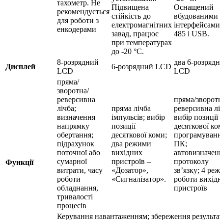
тахометр. Не
Підвищена
Оснащений
рекомендується
стійкість до
вбудованими
для роботи з
електромагнітних
інтерфейсами
енкодерами
завад, працює
485 і USB.
при температурах
до -20 °С.
8-розрядний
два 6-розряд
Дисплей
6-розрядний LCD
LCD
LCD
пряма/
зворотна/
реверсивна
пряма/зворот
лічба;
пряма лічба
реверсивна лі
визначення
імпульсів; вибір
вибір позиції
напрямку
позиції
десяткової ко
обертання;
десяткової коми;
програмуванн
підрахунок
два режими
ПК;
поточної або
вихідних
автовизначен
сумарної
пристроїв –
протоколу
Функції
витрати, часу
«Дозатор»,
зв’язку; 4 ре
роботи
«Сигналізатор».
роботи вихід
обладнання,
пристроїв
тривалості
процесів
Керування навантаженням; збереження результа