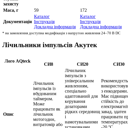
захисту
Маса, г
59
172
Каталог
Каталог
Документація
Інструкція
Інструкція
Докладна інформація
Докладна інформація
* на замовлення доступна модифікація з напругою живлення 24–70 В DC
Лічильники імпульсів Акутек
Лого AQteck
СИ8
СИ20
СИ30
Лічильник
імпульсів з
універсальним
Рекомендуєть
Лічильник
живленням,
використовув
імпульсів із
спеціально
з енкодерами.
вбудованим
адаптований для
Має підвище
таймером.
керування
стійкість до
Може
дозаторами
електромагні
працювати як
рідких середовищ
завад, здатен
Опис
лічильник
і
працювати п
мотогодин,
намотувальними
температурах
витратомір або
установками.
-20 °С.