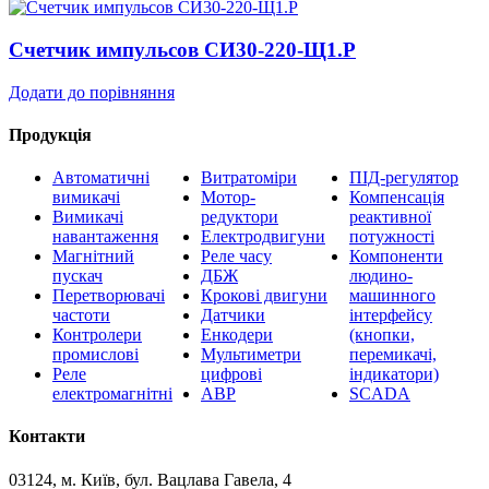
Счетчик импульсов СИ30-220-Щ1.Р
Додати до порівняння
Продукція
Автоматичні
Витратоміри
ПІД-регулятор
вимикачі
Мотор-
Компенсація
Вимикачі
редуктори
реактивної
навантаження
Електродвигуни
потужності
Магнітний
Реле часу
Компоненти
пускач
ДБЖ
людино-
Перетворювачі
Крокові двигуни
машинного
частоти
Датчики
інтерфейсу
Контролери
Енкодери
(кнопки,
промислові
Мультиметри
перемикачі,
Реле
цифрові
індикатори)
електромагнітні
АВР
SCADA
Контакти
03124, м. Київ, бул. Вацлава Гавела, 4