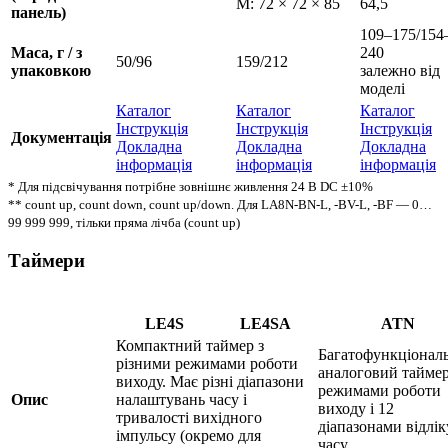
M: 72 × 72 × 85
64,5
панель)
109–175/154
Маса, г / з
240
50/96
159/212
упаковкою
залежно від
моделі
Каталог
Каталог
Каталог
Інструкція
Інструкція
Інструкція
Документація
Докладна
Докладна
Докладна
інформація
інформація
інформація
* Для підсвічування потрібне зовнішнє живлення 24 В DC ±10%
** сount up, count down, count up/down. Для LA8N-BN-L, -BV-L, -BF — 0…
99 999 999, тільки пряма лічба (count up)
Таймери
LE4S
LE4SA
ATN
Компактний таймер з
Багатофункціонал
різними режимами роботи
аналоговий таймер 
виходу. Має різні діапазони
режимами роботи
Опис
налаштувань часу і
виходу і 12
тривалості вихідного
діапазонами відлік
імпульсу (окремо для
часу.