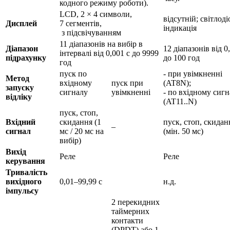
кодного режиму роботи).
LCD, 2 × 4 символи,
відсутній; світлод
Дисплей
7 сегментів,
індикація
з підсвічуванням
11 діапазонів на вибір в
Діапазон
12 діапазонів від 0
інтервалі від 0,001 с до 9999
підрахунку
до 100 год
год
пуск по
- при увімкненні
Метод
вхідному
пуск при
(AT8N);
запуску
сигналу
увімкненні
- по вхідному сиг
відліку
(AT11..N)
пуск, стоп,
Вхідний
скидання (1
пуск, стоп, скидан
–
сигнал
мс / 20 мс на
(мін. 50 мс)
вибір)
Вихід
Реле
Реле
керування
Тривалість
вихідного
0,01–99,99 с
н.д.
імпульсу
2 перекидних
таймерних
контакти
(DPDT) або 1