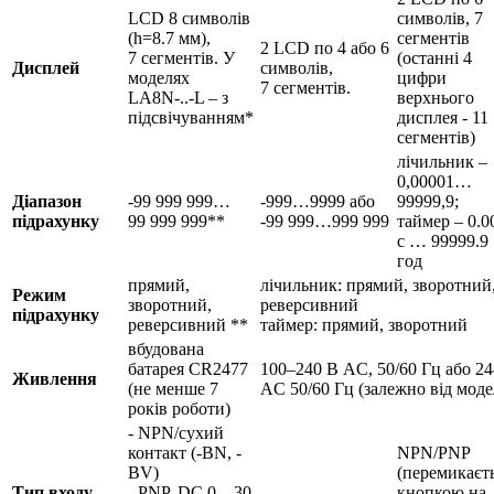
LCD 8 символів
символів, 7
(h=8.7 мм),
сегментів
2 LCD по 4 або 6
7 сегментів. У
(останні 4
Дисплей
символів,
моделях
цифри
7 сегментів.
LA8N-..-L – з
верхнього
підсвічуванням*
дисплея - 11
сегментів)
лічильник –
0,00001…
Діапазон
-99 999 999…
-999…9999 або
99999,9;
підрахунку
99 999 999**
-99 999…999 999
таймер – 0.0
с … 99999.9
год
прямий,
лічильник: прямий, зворотний
Режим
зворотний,
реверсивний
підрахунку
реверсивний **
таймер: прямий, зворотний
вбудована
батарея CR2477
100–240 В AC, 50/60 Гц або 24
Живлення
(не менше 7
AC 50/60 Гц (залежно від моде
років роботи)
- NPN/сухий
контакт (-BN, -
NPN/PNP
BV)
(перемикаєт
Тип входу
- PNP, DC 0…30
кнопкою на