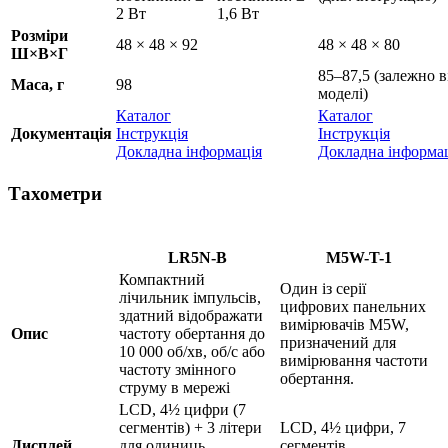
2 Вт
1,6 Вт
Розміри
48 × 48 × 92
48 × 48 × 80
Ш×В×Г
85–87,5 (залежно в
Маса, г
98
моделі)
Каталог
Каталог
Документація
Інструкція
Інструкція
Докладна інформація
Докладна інформа
Тахометри
LR5N-B
M5W-T-1
Компактний
Один із серії
лічильник імпульсів,
цифрових панельних
здатний відображати
вимірювачів M5W,
Опис
частоту обертання до
призначений для
10 000 об/хв, об/с або
вимірювання частоти
частоту змінного
обертання.
струму в мережі
LCD, 4½ цифри (7
сегментів) + 3 літери
LCD, 4½ цифри, 7
Дисплей
для одиниць
сегментів,