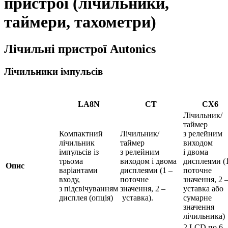
пристрої (лічильники,
таймери, тахометри)
Лічильні пристрої Autonics
Лічильники імпульсів
LA8N
CT
CX6
Лічильник/
таймер
Компактний
Лічильник/
з релейним
лічильник
таймер
виходом
імпульсів із
з релейним
і двома
трьома
виходом і двома
дисплеями (1
Опис
варіантами
дисплеями (1 –
поточне
входу,
поточне
значення, 2 
з підсвічуванням
значення, 2 –
уставка або
дисплея (опція)
уставка).
сумарне
значення
лічильника)
2 LCD по 6