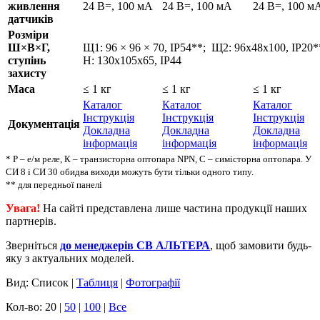
живлення
24 В=, 100 мА
24 В=, 100 мА
24 В=, 100 м
датчиків
Розміри
Ш×В×Г,
Щ1: 96 × 96 × 70, IP54**; Щ2: 96х48х100, IP20*
ступінь
Н: 130х105х65, IP44
захисту
Маса
≤ 1 кг
≤ 1 кг
≤ 1 кг
Каталог
Каталог
Каталог
Інструкція
Інструкція
Інструкція
Документація
Докладна
Докладна
Докладна
інформація
інформація
інформація
* Р – е/м реле, К – транзисторна оптопара NPN, С – симісторна оптопара. У
СИ 8 і СИ 30 обидва виходи можуть бути тільки одного типу.
** для передньої панелі
Увага!
На сайті представлена лише частина продукції наших
партнерів.
Зверніться
до менеджерів СВ АЛЬТЕРА
, щоб замовити будь-
яку з актуальних моделей.
Вид: Список |
Таблиця
|
Фотографії
Кол-во: 20 |
50
|
100
|
Все