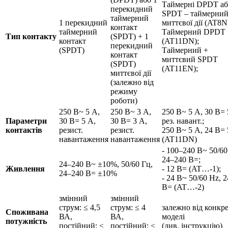
Таймерні DPDT аб
перекидний
SPDT – таймерний
таймерний
1 перекидний
миттєвої дії (AT8N
контакт
таймерний
Таймерний DPDT
Тип контакту
(SPDT) + 1
контакт
(AT11DN);
перекидний
(SPDT)
Таймерний +
контакт
миттєвий SPDT
(SPDT)
(AT11EN);
миттєвої дії
(залежно від
режиму
роботи)
250 В~ 5 А,
250 В~ 3 А,
250 В~ 5 А, 30 В= 
Параметри
30 В= 5 А,
30 В= 3 А,
рез. навант.;
контактів
резист.
резист.
250 В~ 5 А, 24 В=
навантаження
навантаження
(AT11DN)
- 100–240 В~ 50/60
24–240 В=;
24–240 В~ ±10%, 50/60 Гц,
Живлення
- 12 В= (AT…-1);
24–240 В= ±10%
- 24 В~ 50/60 Hz, 2
В= (AT…-2)
змінний
змінний
струм: ≤ 4,5
струм: ≤ 4
залежно від конкр
Споживана
ВА,
ВА,
моделі
потужність
постійний: ≤
постійний: ≤
(див. інструкцію)