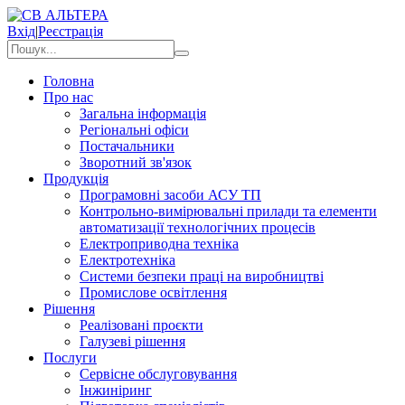
Вхід
|
Реєстрація
Головна
Про нас
Загальна інформація
Регіональні офіси
Постачальники
Зворотний зв'язок
Продукція
Програмовні засоби АСУ ТП
Контрольно-вимірювальні прилади та елементи
автоматизації технологічних процесів
Електроприводна техніка
Електротехніка
Системи безпеки праці на виробництві
Промислове освітлення
Рішення
Реалізовані проєкти
Галузеві рішення
Послуги
Сервісне обслуговування
Інжиніринг