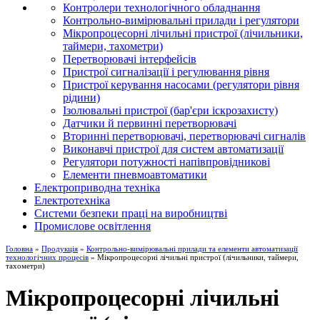
Контролери технологічного обладнання
Контрольно-вимірювальні прилади і регулятори
Мікропроцесорні лічильні пристрої (лічильники,
таймери, тахометри)
Перетворювачі інтерфейсів
Пристрої сигналізації і регулювання рівня
Пристрої керування насосами (регулятори рівня
рідини)
Ізолювальні пристрої (бар'єри іскрозахисту)
Датчики й первинні перетворювачі
Вторинні перетворювачі, перетворювачі сигналів
Виконавчі пристрої для систем автоматизації
Регулятори потужності напівпровідникові
Елементи пневмоавтоматики
Електроприводна техніка
Електротехніка
Системи безпеки праці на виробництві
Промислове освітлення
Головна
»
Продукція
»
Контрольно-вимірювальні прилади та елементи автоматизації
технологічних процесів
» Мікропроцесорні лічильні пристрої (лічильники, таймери,
тахометри)
Мікропроцесорні лічильні