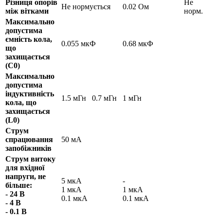
Різниця опорів
Не
Не нормується
0.02 Ом
між вітками
норм.
Максимально
допустима
ємність кола,
0.055 мкФ
0.68 мкФ
що
захищається
(C0)
Максимально
допустима
індуктивність
1.5 мГн
0.7 мГн
1 мГн
кола, що
захищається
(L0)
Струм
спрацювання
50 мА
запобіжників
Струм витоку
для вхідної
напруги, не
5 мкА
-
більше:
1 мкА
1 мкА
- 24 В
0.1 мкА
0.1 мкА
- 4 В
- 0.1 В