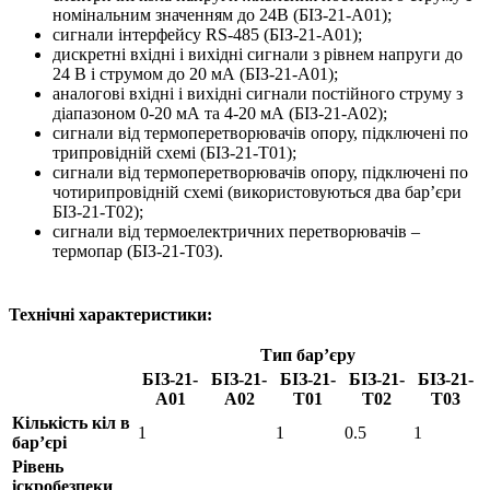
номінальним значенням до 24В (БІЗ-21-А01);
сигнали інтерфейсу RS-485 (БІЗ-21-А01);
дискретні вхідні і вихідні сигнали з рівнем напруги до
24 В і струмом до 20 мА (БІЗ-21-А01);
аналогові вхідні і вихідні сигнали постійного струму з
діапазоном 0-20 мА та 4-20 мА (БІЗ-21-А02);
сигнали від термоперетворювачів опору, підключені по
трипровідній схемі (БІЗ-21-Т01);
сигнали від термоперетворювачів опору, підключені по
чотирипровідній схемі (використовуються два бар’єри
БІЗ-21-Т02);
сигнали від термоелектричних перетворювачів –
термопар (БІЗ-21-Т03).
Технічні характеристики:
Тип бар’єру
БІЗ-21-
БІЗ-21-
БІЗ-21-
БІЗ-21-
БІЗ-21-
А01
А02
Т01
Т02
Т03
Кількість кіл в
1
1
0.5
1
бар’єрі
Рівень
іскробезпеки