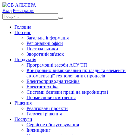
Вхід
|
Реєстрація
Головна
Про нас
Загальна інформація
Регіональні офіси
Постачальники
Зворотний зв'язок
Продукція
Програмовні засоби АСУ ТП
Контрольно-вимірювальні прилади та елементи
автоматизації технологічних процесів
Електроприводна техніка
Електротехніка
Системи безпеки праці на виробництві
Промислове освітлення
Рішення
Реалізовані проєкти
Галузеві рішення
Послуги
Сервісне обслуговування
Інжиніринг