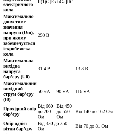
II(1)G[ExiaGa]IIC
електричного
кола
Максимально
допустиме
значення
напруги (Um),
250 В
при якому
забезпечується
іскробезпека
кола
Максимальна
вихідна
31.4 В
13.8 В
напруга
бар’єру (U0)
Максимальний
вихідний
50 мА
90 мА
116 мА
струм бар’єру
(I0)
Від 660
Від 450
Прохідний опір
до 700
до 550
Від 140 до 162 Ом
бар’єру
Ом
Ом
Опір однієї
Від 330 до 350
Від 70 до 81 Ом
вітки бар’єру
Ом