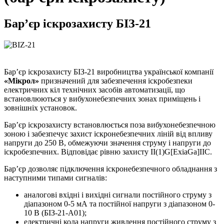
Бар’єр іскрозахисту БІЗ-21
Бар’єр іскрозахисту БІЗ-21 виробництва української компанії
«Мікрол»
призначений для забезпечення іскробезпеки
електричних кіл технічних засобів автоматизації, що
встановлюються у вибухонебезпечних зонах приміщень і
зовнішніх установок.
Бар’єр іскрозахисту встановлюється поза вибухонебезпечною
зоною і забезпечує захист іскронебезпечних ліній від впливу
напруги до 250 В, обмежуючи значення струму і напруги до
іскробезпечних. Відповідає рівню захисту II(1)G[ExiaGa]IIC.
Бар’єр дозволяє підключення іскронебезпечного обладнання з
наступними типами сигналів:
аналогові вхідні і вихідні сигнали постійного струму з
діапазоном 0-5 мА та постійної напруги з діапазоном 0-
10 В (БІЗ-21-А01);
електричні кола напруги живлення постійного струму з