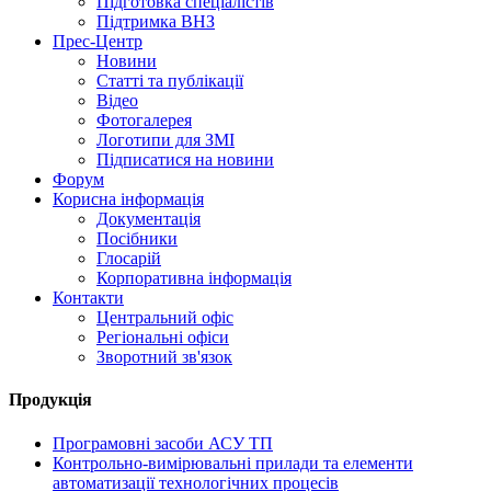
Підготовка спеціалістів
Підтримка ВНЗ
Прес-Центр
Новини
Статті та публікації
Відео
Фотогалерея
Логотипи для ЗМІ
Підписатися на новини
Форум
Корисна інформація
Документація
Посібники
Глосарій
Корпоративна інформація
Контакти
Центральний офіс
Регіональні офіси
Зворотний зв'язок
Продукція
Програмовні засоби АСУ ТП
Контрольно-вимірювальні прилади та елементи
автоматизації технологічних процесів