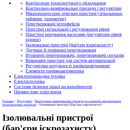
Контролери технологічного обладнання
Контрольно-вимірювальні прилади і регулятори
Мікропроцесорні лічильні пристрої (лічильники,
таймери, тахометри)
Перетворювачі інтерфейсів
Пристрої сигналізації і регулювання рівня
Пристрої керування насосами (регулятори рівня
рідини)
Ізолювальні пристрої (бар'єри іскрозахисту)
Датчики й первинні перетворювачі
Вторинні перетворювачі, перетворювачі сигналів
Виконавчі пристрої для систем автоматизації
Регулятори потужності напівпровідникові
Елементи пневмоавтоматики
Електроприводна техніка
Електротехніка
Системи безпеки праці на виробництві
Промислове освітлення
Головна
»
Продукція
»
Контрольно-вимірювальні прилади та елементи автоматизації
технологічних процесів
» Ізолювальні пристрої (бар'єри іскрозахисту)
Ізолювальні пристрої
(бар'єри іскрозахисту)