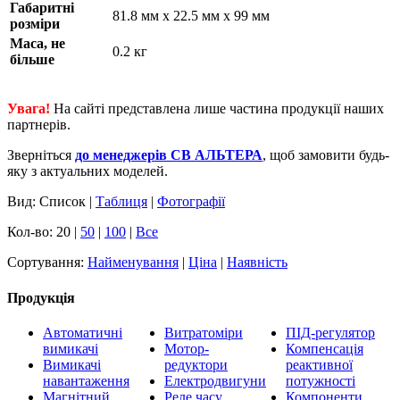
Габаритні
81.8 мм х 22.5 мм х 99 мм
розміри
Маса, не
0.2 кг
більше
Увага!
На сайті представлена лише частина продукції наших
партнерів.
Зверніться
до менеджерів СВ АЛЬТЕРА
, щоб замовити будь-
яку з актуальних моделей.
Вид: Список |
Таблиця
|
Фотографії
Кол-во: 20 |
50
|
100
|
Все
Сортування:
Найменування
|
Ціна
|
Наявність
Продукція
Автоматичні
Витратоміри
ПІД-регулятор
вимикачі
Мотор-
Компенсація
Вимикачі
редуктори
реактивної
навантаження
Електродвигуни
потужності
Магнітний
Реле часу
Компоненти