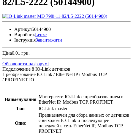
82/L5-2222 (50144900)
Артикул
50144900
Виробник
Leuze
Інструкція
Завантажити
Ціна
0,01 грн.
Обговорити на форумі
Подключение 8 IO-Link датчиков
Преобразование IO-Link / EtherNet IP / Modbus TCP
/ PROFINET IO
Мастер сети IO-Link с преобразованием в
Найменування
EtherNet IP, Modbus TCP, PROFINET
Тип
IO-Link master
Предназначен для сбора данных от датчиков
с выходом IO-Link и последующей
Опис
передачей в сеть EtherNet IP, Modbus TCP,
PROFINET