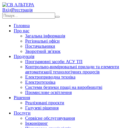
Вхід
|
Реєстрація
Головна
Про нас
Загальна інформація
Регіональні офіси
Постачальники
Зворотний зв'язок
Продукція
Програмовні засоби АСУ ТП
Контрольно-вимірювальні прилади та елементи
автоматизації технологічних процесів
Електроприводна техніка
Електротехніка
Системи безпеки праці на виробництві
Промислове освітлення
Рішення
Реалізовані проєкти
Галузеві рішення
Послуги
Сервісне обслуговування
Інжиніринг