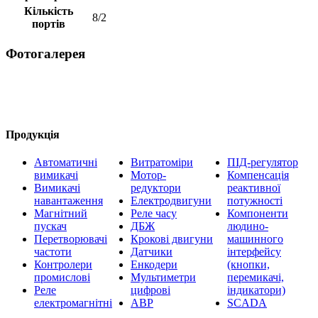
Кількість
8/2
портів
Фотогалерея
Продукція
Автоматичні
Витратоміри
ПІД-регулятор
вимикачі
Мотор-
Компенсація
Вимикачі
редуктори
реактивної
навантаження
Електродвигуни
потужності
Магнітний
Реле часу
Компоненти
пускач
ДБЖ
людино-
Перетворювачі
Крокові двигуни
машинного
частоти
Датчики
інтерфейсу
Контролери
Енкодери
(кнопки,
промислові
Мультиметри
перемикачі,
Реле
цифрові
індикатори)
електромагнітні
АВР
SCADA