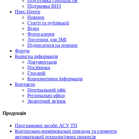
Підготовка спеціалістів
Підтримка ВНЗ
Прес-Центр
Новини
Статті та публікації
Відео
Фотогалерея
Логотипи для ЗМІ
Підписатися на новини
Форум
Корисна інформація
Документація
Посібники
Глосарій
Корпоративна інформація
Контакти
Центральний офіс
Регіональні офіси
Зворотний зв'язок
Продукція
Програмовні засоби АСУ ТП
Контрольно-вимірювальні прилади та елементи
автоматизації технологічних процесів