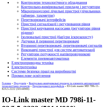
Контролери технологічного обладнання
Контрольно-вимірювальні прилади і регулятори
Мікропроцесорні лічильні пристрої (лічильники,
таймери, тахометри)
Перетворювачі інтерфейсів
Пристрої сигналізації і регулювання рівня
Пристрої керування насосами (регулятори рівня
рідини)
Ізолювальні пристрої (бар'єри іскрозахисту)
Датчики й первинні перетворювачі
Вторинні перетворювачі, перетворювачі сигналів
Виконавчі пристрої для систем автоматизації
Регулятори потужності напівпровідникові
Елементи пневмоавтоматики
Електроприводна техніка
Електротехніка
Системи безпеки праці на виробництві
Промислове освітлення
Головна
»
Продукція
»
Контрольно-вимірювальні прилади та елементи автоматизації
технологічних процесів
»
Перетворювачі інтерфейсів
» IO-Link master MD 798i-11-
82/L5-2222 (50144900)
IO-Link master MD 798i-11-