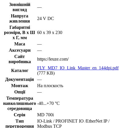
Зовнішній
—
вигляд
Напруга
24 V DC
живлення
Габаритні
розміри, В х Ш
60 x 39 x 230
х Г, мм
Маса
—
Аксесуари
—
Сайт
https://leuze.com/
виробника
FLY_MD7_IO_Link_Master_en_144dpi.pdf
Каталог
(777 KB)
Документація
—
Монтаж
На плоскость
Опції
—
Температура
навколишнього
-40...+70 °С
середовища
Серія
MD 700i
Тип
IO-Link / PROFINET IO /EtherNet IP /
перетворення
Modbus TCP