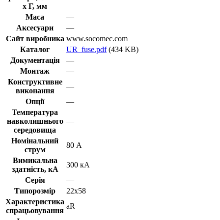
х Г, мм
Маса
—
Аксесуари
—
Сайт виробника
www.socomec.com
Каталог
UR_fuse.pdf
(434 KB)
Документація
—
Монтаж
—
Конструктивне
—
виконання
Опції
—
Температура
навколишнього
—
середовища
Номінальний
80 А
струм
Вимикальна
300 кА
здатність, кА
Серія
—
Типорозмір
22х58
Характеристика
aR
спрацьовування