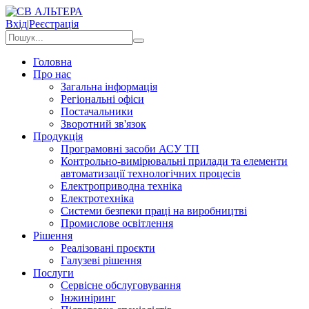
Вхід
|
Реєстрація
Головна
Про нас
Загальна інформація
Регіональні офіси
Постачальники
Зворотний зв'язок
Продукція
Програмовні засоби АСУ ТП
Контрольно-вимірювальні прилади та елементи
автоматизації технологічних процесів
Електроприводна техніка
Електротехніка
Системи безпеки праці на виробництві
Промислове освітлення
Рішення
Реалізовані проєкти
Галузеві рішення
Послуги
Сервісне обслуговування
Інжиніринг