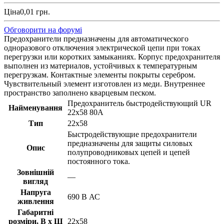
Ціна
0,01 грн.
Обговорити на форумі
Предохранители предназначены для автоматического
одноразового отключения электрической цепи при токах
перегрузки или коротких замыканиях. Корпус предохранителя
выполнен из материалов, устойчивых к температурным
перегрузкам. Контактные элементы покрыты серебром.
Чувствительный элемент изготовлен из меди. Внутреннее
пространство заполнено кварцевым песком.
Предохранитель быстродействующий UR
Найменування
22x58 80А
Тип
22x58
Быстродействующие предохранители
предназначены для защиты силовых
Опис
полупроводниковых цепей и цепей
постоянного тока.
Зовнішній
—
вигляд
Напруга
690 В АС
живлення
Габаритні
розміри, В х Ш
22х58