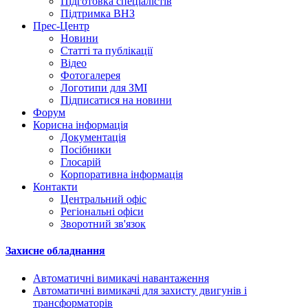
Підготовка спеціалістів
Підтримка ВНЗ
Прес-Центр
Новини
Статті та публікації
Відео
Фотогалерея
Логотипи для ЗМІ
Підписатися на новини
Форум
Корисна інформація
Документація
Посібники
Глосарій
Корпоративна інформація
Контакти
Центральний офіс
Регіональні офіси
Зворотний зв'язок
Захисне обладнання
Автоматичні вимикачі навантаження
Автоматичні вимикачі для захисту двигунів і
трансформаторів