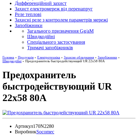
Дифференційний захист
Захист електромереж від перенапруг
Реле теплові
Захисні реле з контролем параметрів мережі
Запобіжники
Загального призначення Gg/aM
Швидкодійні
Спеціального застосування
Тримачі запобіжників
Головна
»
Продукція
»
Електротехніка
»
Захисне обладнання
»
Запобіжники
»
Швидкодійні
» Предохранитель быстродействующий UR 22x58 80А
Предохранитель
быстродействующий UR
22x58 80А
Артикул
170N2280
Виробник
Socomec