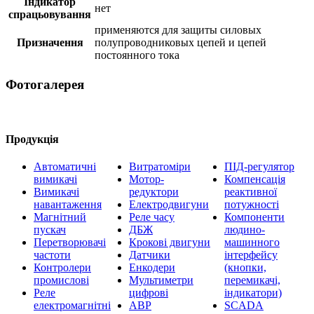
Індикатор
нет
спрацьовування
применяются для защиты силовых
Призначення
полупроводниковых цепей и цепей
постоянного тока
Фотогалерея
Продукція
Автоматичні
Витратоміри
ПІД-регулятор
вимикачі
Мотор-
Компенсація
Вимикачі
редуктори
реактивної
навантаження
Електродвигуни
потужності
Магнітний
Реле часу
Компоненти
пускач
ДБЖ
людино-
Перетворювачі
Крокові двигуни
машинного
частоти
Датчики
інтерфейсу
Контролери
Енкодери
(кнопки,
промислові
Мультиметри
перемикачі,
Реле
цифрові
індикатори)
електромагнітні
АВР
SCADA