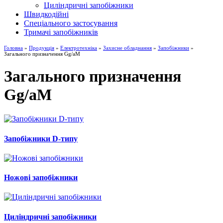
Циліндричні запобіжники
Швидкодійні
Спеціального застосування
Тримачі запобіжників
Головна
»
Продукція
»
Електротехніка
»
Захисне обладнання
»
Запобіжники
»
Загального призначення Gg/aM
Загального призначення
Gg/aM
Запобіжники D-типу
Ножові запобіжники
Циліндричні запобіжники