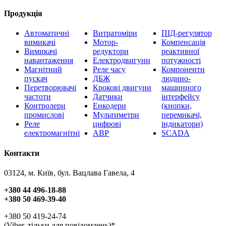
Продукція
Автоматичні
Витратоміри
ПІД-регулятор
вимикачі
Мотор-
Компенсація
Вимикачі
редуктори
реактивної
навантаження
Електродвигуни
потужності
Магнітний
Реле часу
Компоненти
пускач
ДБЖ
людино-
Перетворювачі
Крокові двигуни
машинного
частоти
Датчики
інтерфейсу
Контролери
Енкодери
(кнопки,
промислові
Мультиметри
перемикачі,
Реле
цифрові
індикатори)
електромагнітні
АВР
SCADA
Контакти
03124, м. Київ, бул. Вацлава Гавела, 4
+380 44 496-18-88
+380 50 469-39-40
+380 50 419-24-74
(Viber, тільки для повідомлень)*