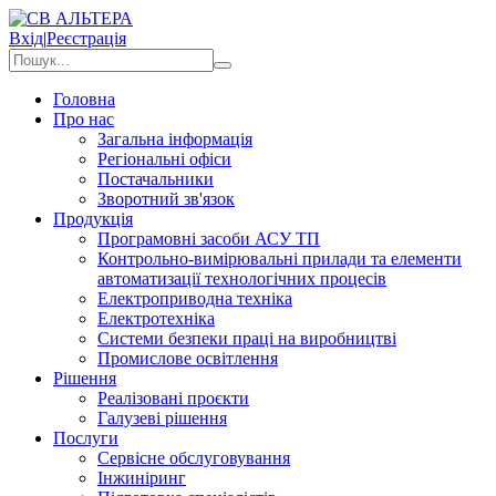
Вхід
|
Реєстрація
Головна
Про нас
Загальна інформація
Регіональні офіси
Постачальники
Зворотний зв'язок
Продукція
Програмовні засоби АСУ ТП
Контрольно-вимірювальні прилади та елементи
автоматизації технологічних процесів
Електроприводна техніка
Електротехніка
Системи безпеки праці на виробництві
Промислове освітлення
Рішення
Реалізовані проєкти
Галузеві рішення
Послуги
Сервісне обслуговування
Інжиніринг