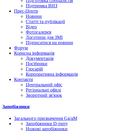
Підготовка спеціалістів
Підтримка ВНЗ
Прес-Центр
Новини
Статті та публікації
Відео
Фотогалерея
Логотипи для ЗМІ
Підписатися на новини
Форум
Корисна інформація
Документація
Посібники
Глосарій
Корпоративна інформація
Контакти
Центральний офіс
Регіональні офіси
Зворотний зв'язок
Запобіжники
Загального призначення Gg/aM
Запобіжники D-типу
Ножові запобіжники