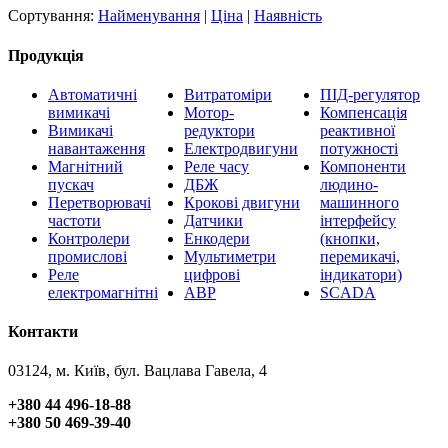
Сортування:
Найменування
|
Ціна
|
Наявність
Продукція
Автоматичні
Витратоміри
ПІД-регулятор
вимикачі
Мотор-
Компенсація
Вимикачі
редуктори
реактивної
навантаження
Електродвигуни
потужності
Магнітний
Реле часу
Компоненти
пускач
ДБЖ
людино-
Перетворювачі
Крокові двигуни
машинного
частоти
Датчики
інтерфейсу
Контролери
Енкодери
(кнопки,
промислові
Мультиметри
перемикачі,
Реле
цифрові
індикатори)
електромагнітні
АВР
SCADA
Контакти
03124, м. Київ, бул. Вацлава Гавела, 4
+380 44 496-18-88
+380 50 469-39-40