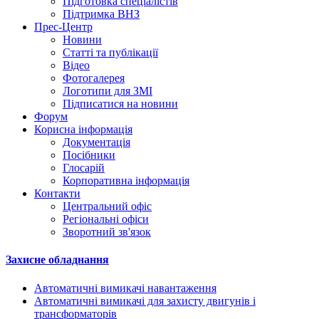
Підготовка спеціалістів
Підтримка ВНЗ
Прес-Центр
Новини
Статті та публікації
Відео
Фотогалерея
Логотипи для ЗМІ
Підписатися на новини
Форум
Корисна інформація
Документація
Посібники
Глосарій
Корпоративна інформація
Контакти
Центральний офіс
Регіональні офіси
Зворотний зв'язок
Захисне обладнання
Автоматичні вимикачі навантаження
Автоматичні вимикачі для захисту двигунів і
трансформаторів