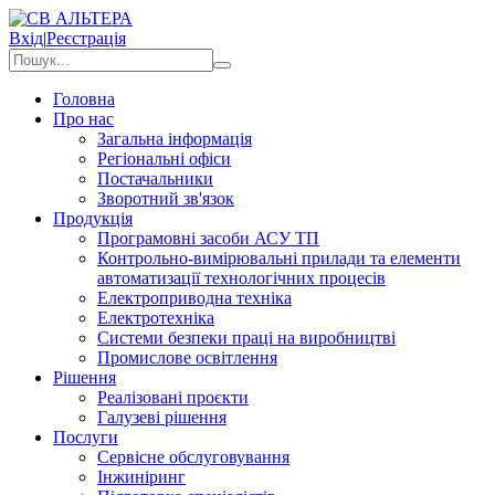
Вхід
|
Реєстрація
Головна
Про нас
Загальна інформація
Регіональні офіси
Постачальники
Зворотний зв'язок
Продукція
Програмовні засоби АСУ ТП
Контрольно-вимірювальні прилади та елементи
автоматизації технологічних процесів
Електроприводна техніка
Електротехніка
Системи безпеки праці на виробництві
Промислове освітлення
Рішення
Реалізовані проєкти
Галузеві рішення
Послуги
Сервісне обслуговування
Інжиніринг