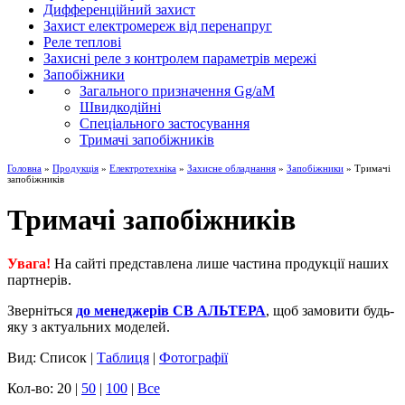
Дифференційний захист
Захист електромереж від перенапруг
Реле теплові
Захисні реле з контролем параметрів мережі
Запобіжники
Загального призначення Gg/aM
Швидкодійні
Спеціального застосування
Тримачі запобіжників
Головна
»
Продукція
»
Електротехніка
»
Захисне обладнання
»
Запобіжники
» Тримачі
запобіжників
Тримачі запобіжників
Увага!
На сайті представлена лише частина продукції наших
партнерів.
Зверніться
до менеджерів СВ АЛЬТЕРА
, щоб замовити будь-
яку з актуальних моделей.
Вид: Список |
Таблиця
|
Фотографії
Кол-во: 20 |
50
|
100
|
Все